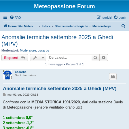
Meteopassione Forum
FAQ
Iscriviti
Login
C
Home Sito Meteopassione
Indice
Stanze meteorologiche
Meteorologia
e
Anomalie termiche settembre 2025 a Ghedi
r
(MPV)
c
Moderatori:
Moderatore
,
oscarbs
a
Cerca
Ricerca avan
Rispondi
1 messaggio • Pagina
1
di
1
oscarbs
Socio fondatore
Anomalie termiche settembre 2025 a Ghedi (MPV)
M
mer 01 ott, 2025 08:13
e
s
Confronto con la
MEDIA STORICA 1991/2020
, dati della stazione Davis
s
di Meteopassione (sensore ventilato- orario utc)
a
g
g
1 settembre: 0,0°
i
o
2 settembre: -1,2°
3 settembre: -0,8°