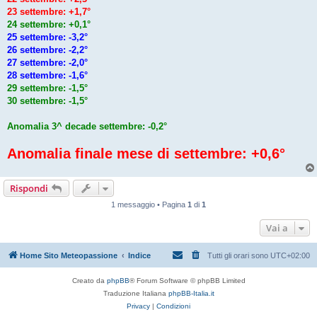
23 settembre: +1,7°
24 settembre: +0,1°
25 settembre: -3,2°
26 settembre: -2,2°
27 settembre: -2,0°
28 settembre: -1,6°
29 settembre: -1,5°
30 settembre: -1,5°
Anomalia 3^ decade settembre: -0,2°
Anomalia finale mese di settembre: +0,6°
Rispondi
1 messaggio • Pagina
1
di
1
Vai a
Home Sito Meteopassione
Indice
Tutti gli orari sono
UTC+02:00
Creato da
phpBB
® Forum Software © phpBB Limited
Traduzione Italiana
phpBB-Italia.it
Privacy
|
Condizioni