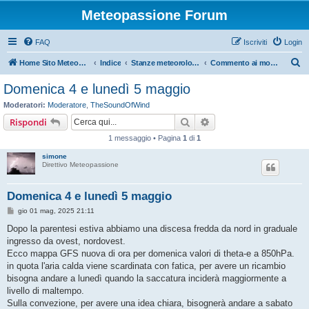
Meteopassione Forum
FAQ
Iscriviti
Login
C
Home Sito Meteopassione
Indice
Stanze meteorologiche
Commento ai modelli
e
Domenica 4 e lunedì 5 maggio
r
Moderatori:
Moderatore
,
TheSoundOfWind
c
Cerca
Ricerca avanzata
Rispondi
a
1 messaggio • Pagina
1
di
1
simone
Direttivo Meteopassione
Domenica 4 e lunedì 5 maggio
M
gio 01 mag, 2025 21:11
e
s
Dopo la parentesi estiva abbiamo una discesa fredda da nord in graduale
s
ingresso da ovest, nordovest.
a
g
Ecco mappa GFS nuova di ora per domenica valori di theta-e a 850hPa.
g
in quota l'aria calda viene scardinata con fatica, per avere un ricambio
i
o
bisogna andare a lunedì quando la saccatura inciderà maggiormente a
livello di maltempo.
Sulla convezione, per avere una idea chiara, bisognerà andare a sabato