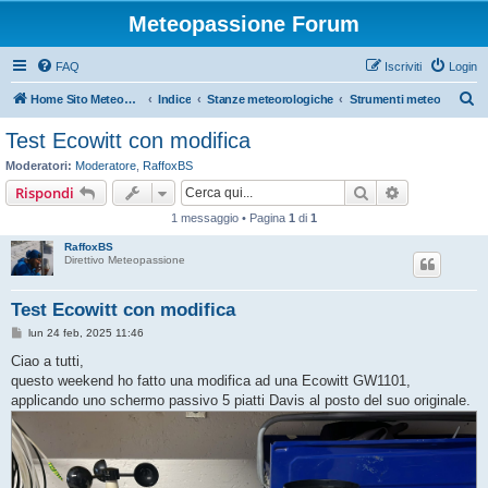
Meteopassione Forum
FAQ
Iscriviti
Login
C
Home Sito Meteopassione
Indice
Stanze meteorologiche
Strumenti meteo
e
Test Ecowitt con modifica
r
Moderatori:
Moderatore
,
RaffoxBS
c
Cerca
Ricerca avan
Rispondi
a
1 messaggio • Pagina
1
di
1
RaffoxBS
Direttivo Meteopassione
Test Ecowitt con modifica
M
lun 24 feb, 2025 11:46
e
s
Ciao a tutti,
s
questo weekend ho fatto una modifica ad una Ecowitt GW1101,
a
g
applicando uno schermo passivo 5 piatti Davis al posto del suo originale.
g
i
o