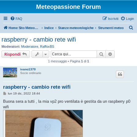
Meteopassione Forum
FAQ
Iscriviti
Login
C
Home Sito Meteopassione
Indice
Stanze meteorologiche
Strumenti meteo
e
raspberry - cambio rete wifi
r
Moderatori:
Moderatore
,
RaffoxBS
c
Cerca
Ricerca avan
Rispondi
a
1 messaggio • Pagina
1
di
1
ivano1370
Socio ordinario
raspberry - cambio rete wifi
M
lun 19 dic, 2022 18:44
e
s
Buona sera a tutti , la mia vp2 pro ventilata è gestita da un raspberry p0
s
wifi
a
g
g
i
o