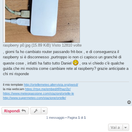
raspberry p0.jpg (15.89 KiB) Visto 12810 volte
, giorni fa ho cambiato router passando frit-box , e di conseguenza il
raspberry si è disconnesso ,purtroppo io non ci capisco un granchè di
queste cose , infatti ha fatto tutto Daniel
, ora vi chiedo c'è qualche
guida che mi mostra come cambiare rete al raspberry? grazie anticipate a
chi mi risponde
il mio template
http://ortellemeteo.altervista.org/pwsd/
la mia webcam
https://rtsp.me/embed/tRhazi3z/
https://www.meteopassione.com/stazioni/ortelle-le
http://www.supermeteo.com/stazione/ortelle/
Rispondi
1 messaggio • Pagina
1
di
1
Vai a