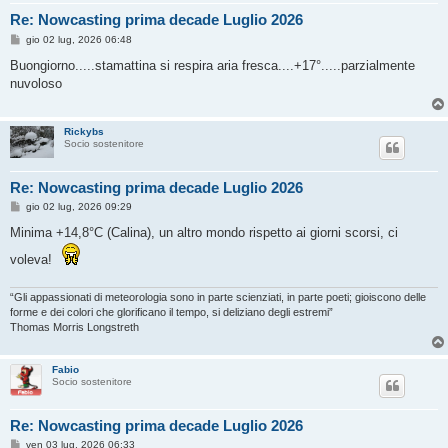
Re: Nowcasting prima decade Luglio 2026
M
gio 02 lug, 2026 06:48
e
s
Buongiorno.....stamattina si respira aria fresca....+17°.....parzialmente
s
nuvoloso
a
g
g
i
Rickybs
o
Socio sostenitore
Re: Nowcasting prima decade Luglio 2026
M
gio 02 lug, 2026 09:29
e
s
Minima +14,8°C (Calina), un altro mondo rispetto ai giorni scorsi, ci
s
a
voleva!
g
g
i
“Gli appassionati di meteorologia sono in parte scienziati, in parte poeti; gioiscono delle
o
forme e dei colori che glorificano il tempo, si deliziano degli estremi”
Thomas Morris Longstreth
Fabio
Socio sostenitore
Re: Nowcasting prima decade Luglio 2026
M
ven 03 lug, 2026 06:33