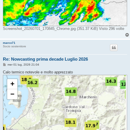
Screenshot_20260701_170845_Chrome.jpg (351.37 KiB) Visto 296 volte
marco71
Socio sostenitore
Re: Nowcasting prima decade Luglio 2026
M
mer 01 lug, 2026 21:04
e
s
Calo termico notevole e molto apprezzato
s
a
g
g
i
o