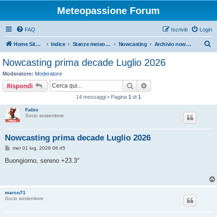
Meteopassione Forum
FAQ
Iscriviti
Login
C
Home Sito Meteopassione
Indice
Stanze meteorologiche
Nowcasting
Archivio nowcasting
e
Nowcasting prima decade Luglio 2026
r
Moderatore:
Moderatore
c
Cerca
Ricerca avanzata
Rispondi
a
14 messaggi • Pagina
1
di
1
Fabio
Socio sostenitore
Nowcasting prima decade Luglio 2026
M
mer 01 lug, 2026 06:45
e
s
Buongiorno, sereno +23.3°
s
a
g
g
i
marco71
o
Socio sostenitore