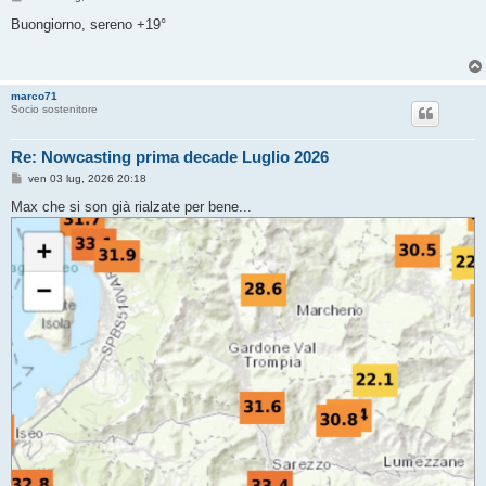
e
s
Buongiorno, sereno +19°
s
a
g
g
i
marco71
o
Socio sostenitore
Re: Nowcasting prima decade Luglio 2026
M
ven 03 lug, 2026 20:18
e
s
Max che si son già rialzate per bene...
s
a
g
g
i
o