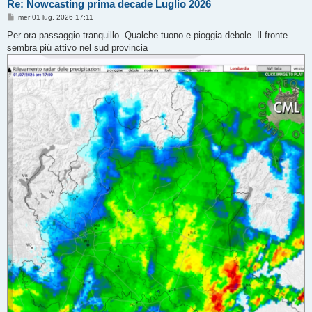
Re: Nowcasting prima decade Luglio 2026
M
mer 01 lug, 2026 17:11
e
s
Per ora passaggio tranquillo. Qualche tuono e pioggia debole. Il fronte
s
sembra più attivo nel sud provincia
a
g
g
i
o