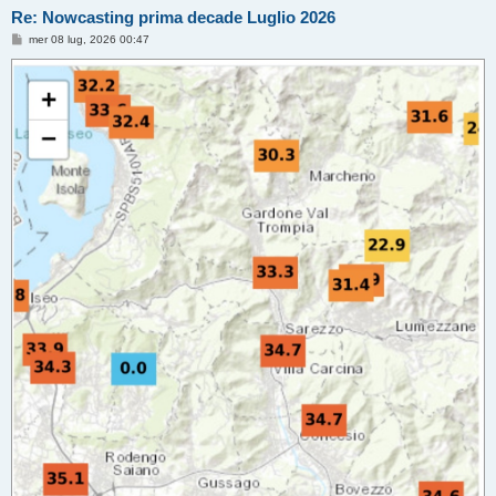
Re: Nowcasting prima decade Luglio 2026
M
mer 08 lug, 2026 00:47
e
s
s
a
g
g
i
o