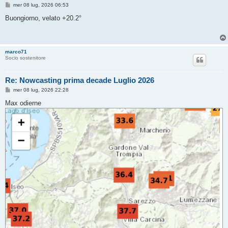
M
mer 08 lug, 2026 06:53
e
s
Buongiorno, velato +20.2°
s
a
g
g
i
marco71
o
Socio sostenitore
Re: Nowcasting prima decade Luglio 2026
M
mer 08 lug, 2026 22:28
e
s
Max odierne
s
a
g
g
i
o