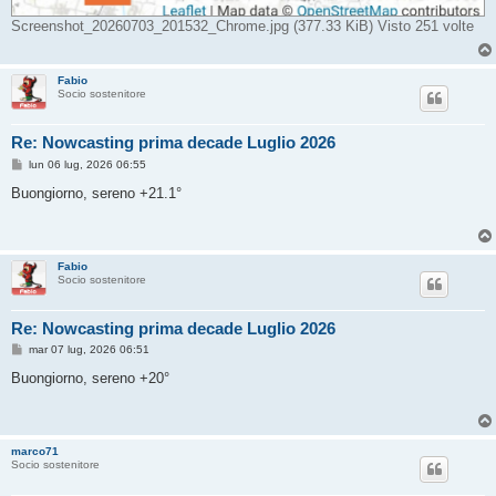
Screenshot_20260703_201532_Chrome.jpg (377.33 KiB) Visto 251 volte
Fabio
Socio sostenitore
Re: Nowcasting prima decade Luglio 2026
M
lun 06 lug, 2026 06:55
e
s
Buongiorno, sereno +21.1°
s
a
g
g
i
Fabio
o
Socio sostenitore
Re: Nowcasting prima decade Luglio 2026
M
mar 07 lug, 2026 06:51
e
s
Buongiorno, sereno +20°
s
a
g
g
i
marco71
o
Socio sostenitore