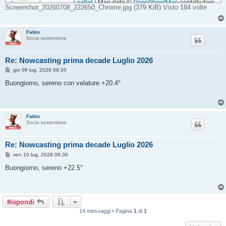
Screenshot_20260708_222650_Chrome.jpg (379 KiB) Visto 184 volte
Fabio
Socio sostenitore
Re: Nowcasting prima decade Luglio 2026
M
gio 09 lug, 2026 06:35
e
s
Buongiorno, sereno con velature +20.4°
s
a
g
g
i
Fabio
o
Socio sostenitore
Re: Nowcasting prima decade Luglio 2026
M
ven 10 lug, 2026 06:30
e
s
Buongiorno, sereno +22.5°
s
a
g
g
i
Rispondi
o
14 messaggi • Pagina
1
di
1