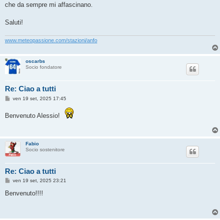
che da sempre mi affascinano.
Saluti!
www.meteopassione.com/stazioni/anfo
oscarbs
Socio fondatore
Re: Ciao a tutti
M
ven 19 set, 2025 17:45
e
s
Benvenuto Alessio!
s
a
g
g
i
Fabio
o
Socio sostenitore
Re: Ciao a tutti
M
ven 19 set, 2025 23:21
e
s
Benvenuto!!!!
s
a
g
g