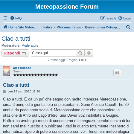
Meteopassione Forum
FAQ
Iscriviti
Login
C
Home Sito Meteopassione
Indice
Welcome forum
Benvenuti su Meteopassione
e
Ciao a tutti
r
Moderatore:
Moderatore
c
Cerca
Ricerca avanzata
Rispondi
a
7 messaggi • Pagina
1
di
1
alessiocape
Sereno
Ciao a tutti
M
ven 19 set, 2025 11:30
e
s
Ciao a tutti. É da un po’ che seguo con molto interesse Meteopassione,
s
circa 3 anni, ed é giunta l’ora di presentarmi. Sono Alessio Capelli, ho 20
a
g
anni e da poco sono socio di Meteopassione oltre che possedere la
g
stazione di Anfo sul Lago d’Idro, una Davis vp2 installata a Giugno.
i
o
Raffox ha avuto già modo di conoscermi e lo ringrazio perché senza di lui
non sarei mai riuscito a pubblicare i dati in quanto totalmente inesperto di
informatica. Spero di potere condividere con voi i fenomeni meteorologici