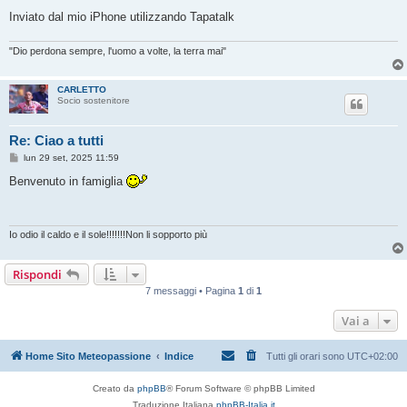
g
Inviato dal mio iPhone utilizzando Tapatalk
i
o
"Dio perdona sempre, l'uomo a volte, la terra mai"
CARLETTO
Socio sostenitore
Re: Ciao a tutti
M
lun 29 set, 2025 11:59
e
s
Benvenuto in famiglia
s
a
g
g
i
Io odio il caldo e il sole!!!!!!!Non li sopporto più
o
Rispondi
7 messaggi • Pagina
1
di
1
Vai a
Home Sito Meteopassione
Indice
Tutti gli orari sono
UTC+02:00
Creato da
phpBB
® Forum Software © phpBB Limited
Traduzione Italiana
phpBB-Italia.it