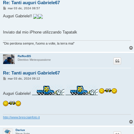
Re: Tanti auguri Gabriele67
M
mar 03 dic, 2024 08:57
e
s
Auguri Gabriele!!
s
a
g
g
Inviato dal mio iPhone utilizzando Tapatalk
i
o
"Dio perdona sempre, l'uomo a volte, la terra mai"
RaffoxBS
Direttivo Meteopassione
Re: Tanti auguri Gabriele67
M
mar 03 dic, 2024 09:12
e
s
s
a
Auguri Gabriele!
g
g
i
o
http://www.bresciainfoto.it
Dariux
Neve forte