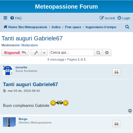
Meteopassione Forum
FAQ
Iscriviti
Login
C
Home Sito Meteopassione
Indice
Free space
Inganniamo il tempo
e
Tanti auguri Gabriele67
r
Moderatore:
Moderatore
c
Cerca
Ricerca avan
Rispondi
a
8 messaggi • Pagina
1
di
1
oscarbs
Socio fondatore
Tanti auguri Gabriele67
M
mar 03 dic, 2024 08:43
e
s
s
a
Buon compleanno Gabriele
g
g
i
o
Borgo
Direttivo Meteopassione