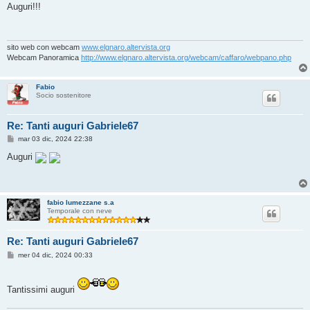
s
Auguri!!!
s
a
g
g
i
sito web con webcam
www.elgnaro.altervista.org
o
Webcam Panoramica
http://www.elgnaro.altervista.org/webcam/caffaro/webpano.php
Fabio
Socio sostenitore
Re: Tanti auguri Gabriele67
M
mar 03 dic, 2024 22:38
e
s
Auguri
s
a
g
g
i
fabio lumezzane s.a
o
Temporale con neve
Re: Tanti auguri Gabriele67
M
mer 04 dic, 2024 00:33
e
s
s
a
Tantissimi auguri
g
g