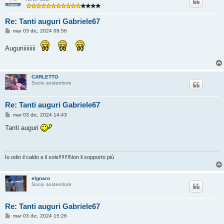
Re: Tanti auguri Gabriele67
M
mar 03 dic, 2024 09:56
e
s
Auguriiiiiiiii
s
a
g
g
i
CARLETTO
o
Socio sostenitore
Re: Tanti auguri Gabriele67
M
mar 03 dic, 2024 14:43
e
s
Tanti auguri
s
a
g
g
i
Io odio il caldo e il sole!!!!!!!Non li sopporto più
o
elgnaro
Socio sostenitore
Re: Tanti auguri Gabriele67
M
mar 03 dic, 2024 15:26
e