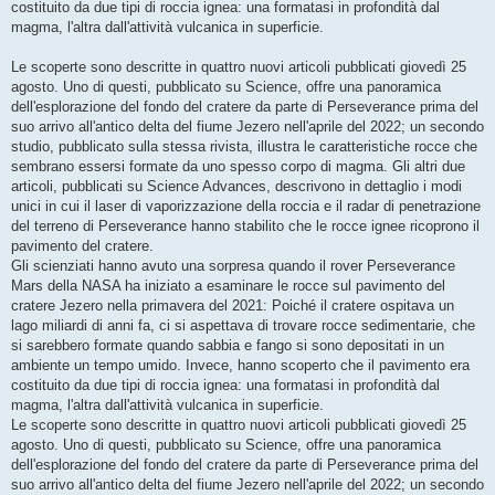
costituito da due tipi di roccia ignea: una formatasi in profondità dal
magma, l'altra dall'attività vulcanica in superficie.
Le scoperte sono descritte in quattro nuovi articoli pubblicati giovedì 25
agosto. Uno di questi, pubblicato su Science, offre una panoramica
dell'esplorazione del fondo del cratere da parte di Perseverance prima del
suo arrivo all'antico delta del fiume Jezero nell'aprile del 2022; un secondo
studio, pubblicato sulla stessa rivista, illustra le caratteristiche rocce che
sembrano essersi formate da uno spesso corpo di magma. Gli altri due
articoli, pubblicati su Science Advances, descrivono in dettaglio i modi
unici in cui il laser di vaporizzazione della roccia e il radar di penetrazione
del terreno di Perseverance hanno stabilito che le rocce ignee ricoprono il
pavimento del cratere.
Gli scienziati hanno avuto una sorpresa quando il rover Perseverance
Mars della NASA ha iniziato a esaminare le rocce sul pavimento del
cratere Jezero nella primavera del 2021: Poiché il cratere ospitava un
lago miliardi di anni fa, ci si aspettava di trovare rocce sedimentarie, che
si sarebbero formate quando sabbia e fango si sono depositati in un
ambiente un tempo umido. Invece, hanno scoperto che il pavimento era
costituito da due tipi di roccia ignea: una formatasi in profondità dal
magma, l'altra dall'attività vulcanica in superficie.
Le scoperte sono descritte in quattro nuovi articoli pubblicati giovedì 25
agosto. Uno di questi, pubblicato su Science, offre una panoramica
dell'esplorazione del fondo del cratere da parte di Perseverance prima del
suo arrivo all'antico delta del fiume Jezero nell'aprile del 2022; un secondo