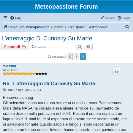
Meteopassione Forum
FAQ
Iscriviti
Login
C
Home Sito Meteopassione
Indice
Free space
Astronomia
e
L'atterraggio Di Curiosity Su Marte
r
Cerca
Ricerca avanzata
Rispondi
c
a
1
2
Precedente
31 messaggi
TWISTER
Neve forte
Re: L'atterraggio Di Curiosity Su Marte
M
sab 27 ago, 2022 17:34
e
s
Perceverance.jpg
s
Gli scienziati hanno avuto una sorpresa quando il rover Perseverance
a
g
Mars della NASA ha iniziato a esaminare le rocce sul pavimento del
g
cratere Jezero nella primavera del 2021: Poiché il cratere ospitava un
i
o
lago miliardi di anni fa, ci si aspettava di trovare rocce sedimentarie, che
si sarebbero formate quando sabbia e fango si sono depositati in un
ambiente un tempo umido. Invece, hanno scoperto che il pavimento era