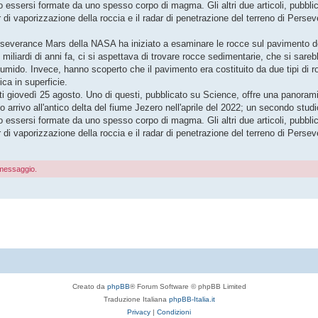
no essersi formate da uno spesso corpo di magma. Gli altri due articoli, pubbli
r di vaporizzazione della roccia e il radar di penetrazione del terreno di Perse
erseverance Mars della NASA ha iniziato a esaminare le rocce sul pavimento d
 miliardi di anni fa, ci si aspettava di trovare rocce sedimentarie, che si sar
mido. Invece, hanno scoperto che il pavimento era costituito da due tipi di r
ica in superficie.
ati giovedì 25 agosto. Uno di questi, pubblicato su Science, offre una panoram
 arrivo all'antico delta del fiume Jezero nell'aprile del 2022; un secondo studi
no essersi formate da uno spesso corpo di magma. Gli altri due articoli, pubbli
r di vaporizzazione della roccia e il radar di penetrazione del terreno di Perse
o messaggio.
Creato da
phpBB
® Forum Software © phpBB Limited
Traduzione Italiana
phpBB-Italia.it
Privacy
|
Condizioni