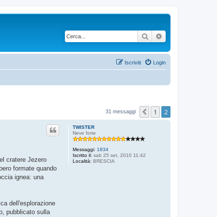
Cerca
Ricerca avanzata
Iscriviti
Login
1
2
Precedente
31 messaggi
TWISTER
Neve forte
Messaggi:
1834
Iscritto il:
sab 25 set, 2010 11:42
el cratere Jezero
Località:
BRESCIA
ebbero formate quando
occia ignea: una
ica dell'esplorazione
o, pubblicato sulla