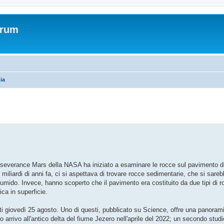
orum
ia
 avanzata
erseverance Mars della NASA ha iniziato a esaminare le rocce sul pavimento d
 miliardi di anni fa, ci si aspettava di trovare rocce sedimentarie, che si sar
mido. Invece, hanno scoperto che il pavimento era costituito da due tipi di r
ica in superficie.
ati giovedì 25 agosto. Uno di questi, pubblicato su Science, offre una panoram
 arrivo all'antico delta del fiume Jezero nell'aprile del 2022; un secondo studi