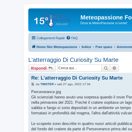
Meteopassione F
Dove la MeteoPassione si sente!
Collegamenti Rapidi
FAQ
Home Sito Meteopassione
Indice
Free space
Astronom
L'atterraggio Di Curiosity Su Marte
Cerca
Ricerca
Rispondi
Re: L'atterraggio Di Curiosity Su Marte
M
da
TWISTER
»
sab 27 ago, 2022 17:34
e
s
Perceverance.jpg
s
Gli scienziati hanno avuto una sorpresa quando il rover P
a
g
nella primavera del 2021: Poiché il cratere ospitava un lago
g
sabbia e fango si sono depositati in un ambiente un tempo u
i
o
formatasi in profondità dal magma, l'altra dall'attività vulcan
Le scoperte sono descritte in quattro nuovi articoli pubblic
del fondo del cratere da parte di Perseverance prima del suo