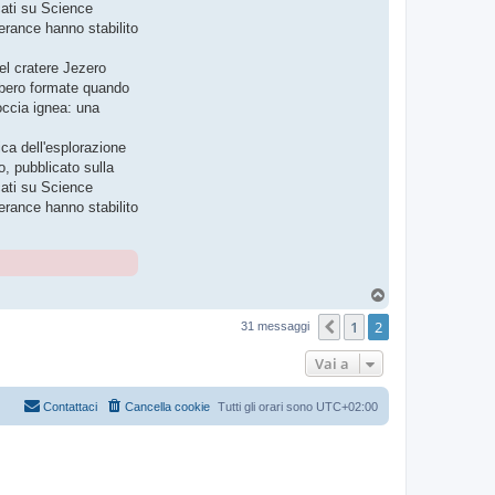
cati su Science
verance hanno stabilito
el cratere Jezero
ebbero formate quando
occia ignea: una
ica dell'esplorazione
o, pubblicato sulla
cati su Science
verance hanno stabilito
T
o
1
2
p
Precedente
31 messaggi
Vai a
Contattaci
Cancella cookie
Tutti gli orari sono
UTC+02:00