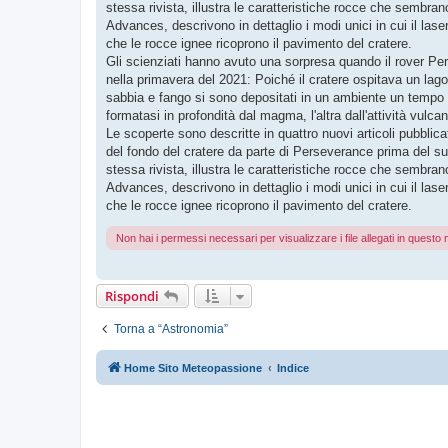
stessa rivista, illustra le caratteristiche rocce che sembra
Advances, descrivono in dettaglio i modi unici in cui il lase
che le rocce ignee ricoprono il pavimento del cratere.
Gli scienziati hanno avuto una sorpresa quando il rover P
nella primavera del 2021: Poiché il cratere ospitava un lago
sabbia e fango si sono depositati in un ambiente un tempo u
formatasi in profondità dal magma, l'altra dall'attività vulcan
Le scoperte sono descritte in quattro nuovi articoli pubblic
del fondo del cratere da parte di Perseverance prima del suo
stessa rivista, illustra le caratteristiche rocce che sembra
Advances, descrivono in dettaglio i modi unici in cui il lase
che le rocce ignee ricoprono il pavimento del cratere.
Non hai i permessi necessari per visualizzare i file allegati in quest
Rispondi
Torna a “Astronomia”
Home Sito Meteopassione
Indice