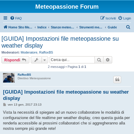
Meteopassione Forum
FAQ
Iscriviti
Login
C
Home Sito Meteopassione
Indice
Stanze meteorologiche
Strumenti meteo
Guide
e
[GUIDA] Impostazioni file meteopassione su
r
weather display
c
Moderatori:
Moderatore
,
RaffoxBS
a
Cerca
Ricerca avan
Rispondi
2 messaggi • Pagina
1
di
1
RaffoxBS
Direttivo Meteopassione
[GUIDA] Impostazioni file meteopassione su weather
display
M
ven 13 gen, 2017 23:13
e
s
Vista la necessità di spiegare ad un nuovo collaboratore le modalità di
s
configurazione del file realtime per weather display, creo questa guida per
a
g
renderla accessibile ai prossimi collaboratori che si aggregheranno alla
g
nostra sempre più grande rete!
i
o