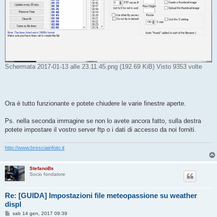
Schermata 2017-01-13 alle 23.11.45.png (192.69 KiB) Visto 9353 volte
Ora è tutto funzionante e potete chiudere le varie finestre aperte.
Ps. nella seconda immagine se non lo avete ancora fatto, sulla destra
potete impostare il vostro server ftp o i dati di accesso da noi forniti.
http://www.bresciainfoto.it
StefanoBs
Socio fondatore
Re: [GUIDA] Impostazioni file meteopassione su weather
displ
M
sab 14 gen, 2017 09:39