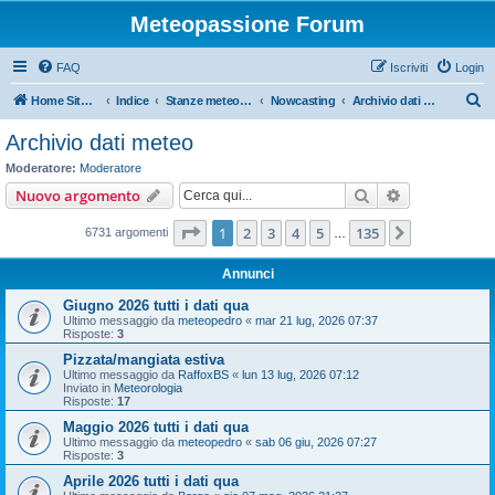
Meteopassione Forum
FAQ
Iscriviti
Login
C
Home Sito Meteopassione
Indice
Stanze meteorologiche
Nowcasting
Archivio dati meteo
e
Archivio dati meteo
r
Moderatore:
Moderatore
c
Cerca
Ricerca avan
Nuovo argomento
a
Pagina
1
di
135
1
2
3
4
5
135
Prossimo
6731 argomenti
…
Annunci
Giugno 2026 tutti i dati qua
Ultimo messaggio da
meteopedro
«
mar 21 lug, 2026 07:37
Risposte:
3
Pizzata/mangiata estiva
Ultimo messaggio da
RaffoxBS
«
lun 13 lug, 2026 07:12
Inviato in
Meteorologia
Risposte:
17
Maggio 2026 tutti i dati qua
Ultimo messaggio da
meteopedro
«
sab 06 giu, 2026 07:27
Risposte:
3
Aprile 2026 tutti i dati qua