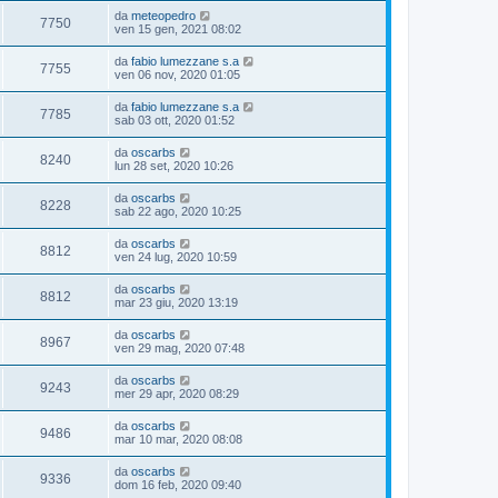
da
meteopedro
7750
ven 15 gen, 2021 08:02
da
fabio lumezzane s.a
7755
ven 06 nov, 2020 01:05
da
fabio lumezzane s.a
7785
sab 03 ott, 2020 01:52
da
oscarbs
8240
lun 28 set, 2020 10:26
da
oscarbs
8228
sab 22 ago, 2020 10:25
da
oscarbs
8812
ven 24 lug, 2020 10:59
da
oscarbs
8812
mar 23 giu, 2020 13:19
da
oscarbs
8967
ven 29 mag, 2020 07:48
da
oscarbs
9243
mer 29 apr, 2020 08:29
da
oscarbs
9486
mar 10 mar, 2020 08:08
da
oscarbs
9336
dom 16 feb, 2020 09:40