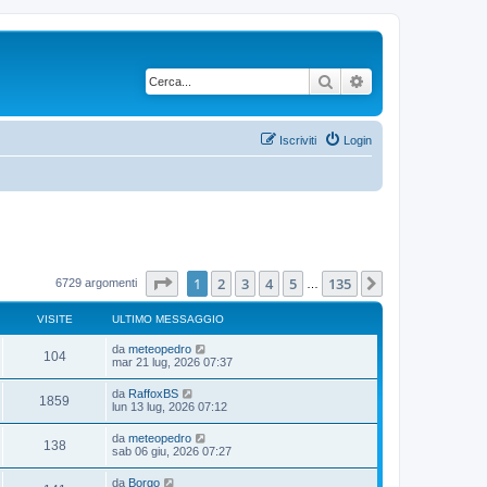
Cerca
Ricerca avanzata
Iscriviti
Login
Pagina
1
di
135
1
2
3
4
5
135
Prossimo
6729 argomenti
…
VISITE
ULTIMO MESSAGGIO
da
meteopedro
104
mar 21 lug, 2026 07:37
da
RaffoxBS
1859
lun 13 lug, 2026 07:12
da
meteopedro
138
sab 06 giu, 2026 07:27
da
Borgo