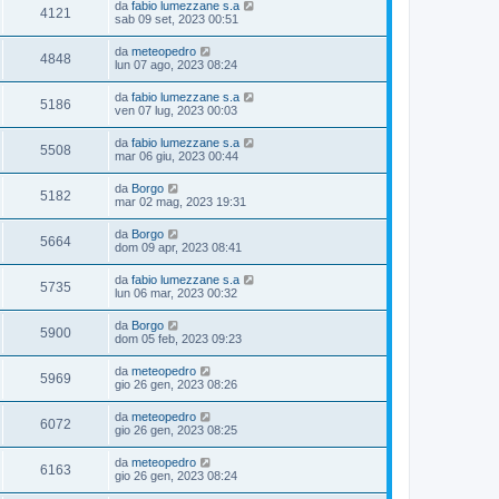
da
fabio lumezzane s.a
4121
sab 09 set, 2023 00:51
da
meteopedro
4848
lun 07 ago, 2023 08:24
da
fabio lumezzane s.a
5186
ven 07 lug, 2023 00:03
da
fabio lumezzane s.a
5508
mar 06 giu, 2023 00:44
da
Borgo
5182
mar 02 mag, 2023 19:31
da
Borgo
5664
dom 09 apr, 2023 08:41
da
fabio lumezzane s.a
5735
lun 06 mar, 2023 00:32
da
Borgo
5900
dom 05 feb, 2023 09:23
da
meteopedro
5969
gio 26 gen, 2023 08:26
da
meteopedro
6072
gio 26 gen, 2023 08:25
da
meteopedro
6163
gio 26 gen, 2023 08:24