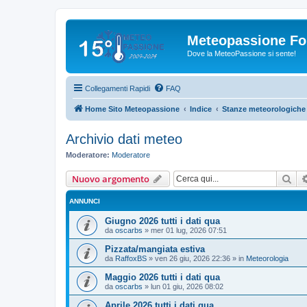
Meteopassione F
Dove la MeteoPassione si sente!
Collegamenti Rapidi
FAQ
Home Sito Meteopassione
Indice
Stanze meteorologiche
Archivio dati meteo
Moderatore:
Moderatore
Cer
Nuovo argomento
ANNUNCI
Giugno 2026 tutti i dati qua
da
oscarbs
»
mer 01 lug, 2026 07:51
Pizzata/mangiata estiva
da
RaffoxBS
»
ven 26 giu, 2026 22:36
» in
Meteorologia
Maggio 2026 tutti i dati qua
da
oscarbs
»
lun 01 giu, 2026 08:02
Aprile 2026 tutti i dati qua