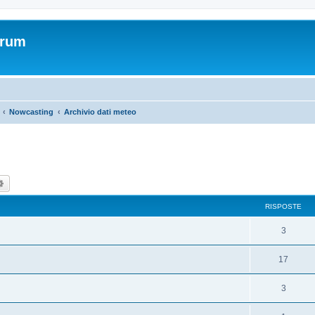
orum
Nowcasting
Archivio dati meteo
ca
Ricerca avanzata
RISPOSTE
3
17
3