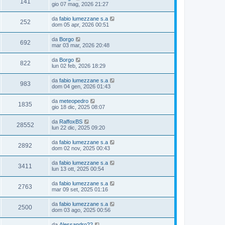
141
gio 07 mag, 2026 21:27
da
fabio lumezzane s.a
252
dom 05 apr, 2026 00:51
da
Borgo
692
mar 03 mar, 2026 20:48
da
Borgo
822
lun 02 feb, 2026 18:29
da
fabio lumezzane s.a
983
dom 04 gen, 2026 01:43
da
meteopedro
1835
gio 18 dic, 2025 08:07
da
RaffoxBS
28552
lun 22 dic, 2025 09:20
da
fabio lumezzane s.a
2892
dom 02 nov, 2025 00:43
da
fabio lumezzane s.a
3411
lun 13 ott, 2025 00:54
da
fabio lumezzane s.a
2763
mar 09 set, 2025 01:16
da
fabio lumezzane s.a
2500
dom 03 ago, 2025 00:56
da
Alessandro22