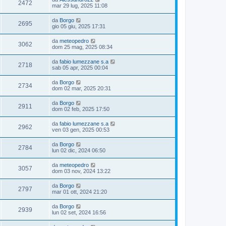
2472
mar 29 lug, 2025 11:08
da
Borgo
2695
gio 05 giu, 2025 17:31
da
meteopedro
3062
dom 25 mag, 2025 08:34
da
fabio lumezzane s.a
2718
sab 05 apr, 2025 00:04
da
Borgo
2734
dom 02 mar, 2025 20:31
da
Borgo
2911
dom 02 feb, 2025 17:50
da
fabio lumezzane s.a
2962
ven 03 gen, 2025 00:53
da
Borgo
2784
lun 02 dic, 2024 06:50
da
meteopedro
3057
dom 03 nov, 2024 13:22
da
Borgo
2797
mar 01 ott, 2024 21:20
da
Borgo
2939
lun 02 set, 2024 16:56