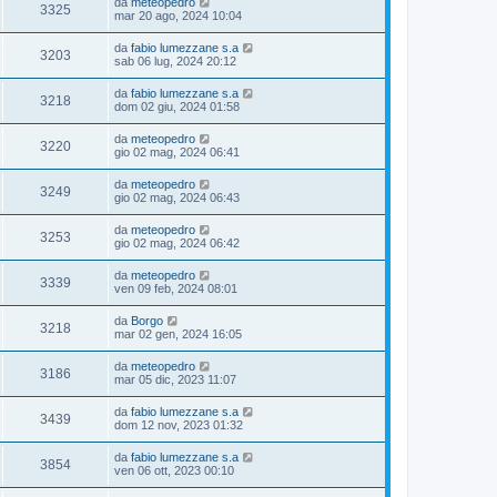
da
meteopedro
3325
mar 20 ago, 2024 10:04
da
fabio lumezzane s.a
3203
sab 06 lug, 2024 20:12
da
fabio lumezzane s.a
3218
dom 02 giu, 2024 01:58
da
meteopedro
3220
gio 02 mag, 2024 06:41
da
meteopedro
3249
gio 02 mag, 2024 06:43
da
meteopedro
3253
gio 02 mag, 2024 06:42
da
meteopedro
3339
ven 09 feb, 2024 08:01
da
Borgo
3218
mar 02 gen, 2024 16:05
da
meteopedro
3186
mar 05 dic, 2023 11:07
da
fabio lumezzane s.a
3439
dom 12 nov, 2023 01:32
da
fabio lumezzane s.a
3854
ven 06 ott, 2023 00:10