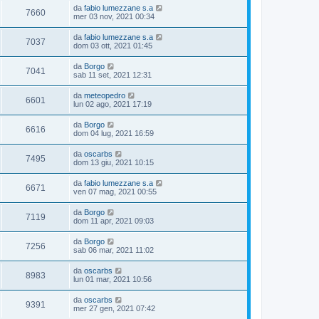
da
fabio lumezzane s.a
7660
mer 03 nov, 2021 00:34
da
fabio lumezzane s.a
7037
dom 03 ott, 2021 01:45
da
Borgo
7041
sab 11 set, 2021 12:31
da
meteopedro
6601
lun 02 ago, 2021 17:19
da
Borgo
6616
dom 04 lug, 2021 16:59
da
oscarbs
7495
dom 13 giu, 2021 10:15
da
fabio lumezzane s.a
6671
ven 07 mag, 2021 00:55
da
Borgo
7119
dom 11 apr, 2021 09:03
da
Borgo
7256
sab 06 mar, 2021 11:02
da
oscarbs
8983
lun 01 mar, 2021 10:56
da
oscarbs
9391
mer 27 gen, 2021 07:42