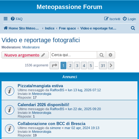
Meteopassione Forum
FAQ
Iscriviti
Login
C
Home Sito Meteopassione
Indice
Free space
Video e reportage fotografici
e
Video e reportage fotografici
r
Moderatore:
Moderatore
c
Cerca
Ricerca avan
Nuovo argomento
a
Pagina
1
di
31
1
2
3
4
5
31
Prossimo
1536 argomenti
…
Annunci
Pizzata/mangiata estiva
Ultimo messaggio da
RaffoxBS
«
lun 13 lug, 2026 07:12
Inviato in
Meteorologia
Risposte:
17
Calendari 2026 disponibili!
Ultimo messaggio da
RaffoxBS
«
lun 22 dic, 2025 09:20
Inviato in
Meteorologia
Risposte:
1
Collaborazione con BCC di Brescia
Ultimo messaggio da
simone
«
mar 02 apr, 2024 19:13
Inviato in
Meteorologia
Risposte:
19