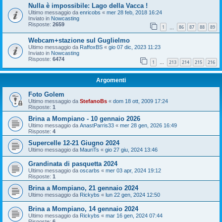
Nulla è impossibile: Lago della Vacca !
Ultimo messaggio da
enricobs
«
mer 28 feb, 2018 16:24
Inviato in
Nowcasting
Risposte:
2659
1
86
87
88
89
…
Webcam+stazione sul Guglielmo
Ultimo messaggio da
RaffoxBS
«
gio 07 dic, 2023 11:23
Inviato in
Nowcasting
Risposte:
6474
1
213
214
215
216
…
Argomenti
Foto Golem
Ultimo messaggio da
StefanoBs
«
dom 18 ott, 2009 17:24
Risposte:
1
Brina a Mompiano - 10 gennaio 2026
Ultimo messaggio da
AnastParris33
«
mer 28 gen, 2026 16:49
Risposte:
4
Supercelle 12-21 Giugno 2024
Ultimo messaggio da
MauriTs
«
gio 27 giu, 2024 13:46
Grandinata di pasquetta 2024
Ultimo messaggio da
oscarbs
«
mer 03 apr, 2024 19:12
Risposte:
1
Brina a Mompiano, 21 gennaio 2024
Ultimo messaggio da
Rickybs
«
lun 22 gen, 2024 12:50
Brina a Mompiano, 14 gennaio 2024
Ultimo messaggio da
Rickybs
«
mar 16 gen, 2024 07:44
Risposte:
6