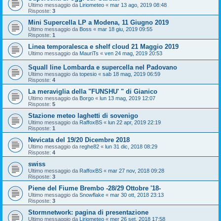
Ultimo messaggio da
Liriometeo
«
mar 13 ago, 2019 08:48
Risposte:
3
Mini Supercella LP a Modena, 11 Giugno 2019
Ultimo messaggio da
Boss
«
mar 18 giu, 2019 09:55
Risposte:
1
Linea temporalesca e shelf cloud 21 Maggio 2019
Ultimo messaggio da
MauriTs
«
ven 24 mag, 2019 20:53
Squall line Lombarda e supercella nel Padovano
Ultimo messaggio da
topesio
«
sab 18 mag, 2019 06:59
Risposte:
4
La meraviglia della "FUNSHU' " di Gianico
Ultimo messaggio da
Borgo
«
lun 13 mag, 2019 12:07
Risposte:
5
Stazione meteo laghetti di sovenigo
Ultimo messaggio da
RaffoxBS
«
lun 22 apr, 2019 22:19
Risposte:
1
Nevicata del 19/20 Dicembre 2018
Ultimo messaggio da
reghe82
«
lun 31 dic, 2018 08:29
Risposte:
4
swiss
Ultimo messaggio da
RaffoxBS
«
mar 27 nov, 2018 09:28
Risposte:
3
Piene del Fiume Brembo -28/29 Ottobre '18-
Ultimo messaggio da
Snowflake
«
mar 30 ott, 2018 23:13
Risposte:
3
Stormnetwork: pagina di presentazione
Ultimo messaggio da
Liriometeo
«
mer 26 set, 2018 17:58