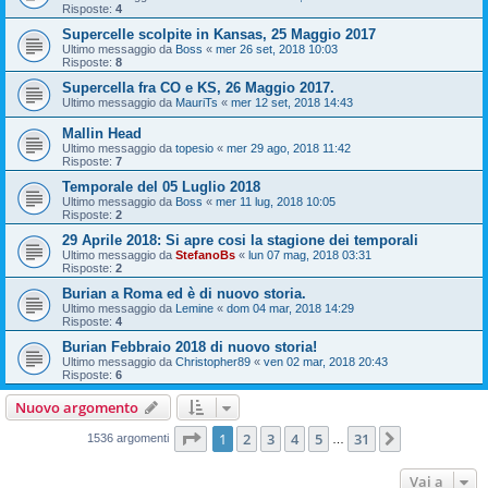
Risposte:
4
Supercelle scolpite in Kansas, 25 Maggio 2017
Ultimo messaggio da
Boss
«
mer 26 set, 2018 10:03
Risposte:
8
Supercella fra CO e KS, 26 Maggio 2017.
Ultimo messaggio da
MauriTs
«
mer 12 set, 2018 14:43
Mallin Head
Ultimo messaggio da
topesio
«
mer 29 ago, 2018 11:42
Risposte:
7
Temporale del 05 Luglio 2018
Ultimo messaggio da
Boss
«
mer 11 lug, 2018 10:05
Risposte:
2
29 Aprile 2018: Si apre cosi la stagione dei temporali
Ultimo messaggio da
StefanoBs
«
lun 07 mag, 2018 03:31
Risposte:
2
Burian a Roma ed è di nuovo storia.
Ultimo messaggio da
Lemine
«
dom 04 mar, 2018 14:29
Risposte:
4
Burian Febbraio 2018 di nuovo storia!
Ultimo messaggio da
Christopher89
«
ven 02 mar, 2018 20:43
Risposte:
6
Nuovo argomento
Pagina
1
di
31
1
2
3
4
5
31
Prossimo
1536 argomenti
…
Vai a