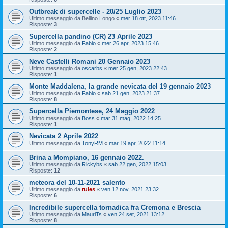
Outbreak di supercelle - 20/25 Luglio 2023
Ultimo messaggio da
Bellino Longo
«
mer 18 ott, 2023 11:46
Risposte:
3
Supercella pandino (CR) 23 Aprile 2023
Ultimo messaggio da
Fabio
«
mer 26 apr, 2023 15:46
Risposte:
2
Neve Castelli Romani 20 Gennaio 2023
Ultimo messaggio da
oscarbs
«
mer 25 gen, 2023 22:43
Risposte:
1
Monte Maddalena, la grande nevicata del 19 gennaio 2023
Ultimo messaggio da
Fabio
«
sab 21 gen, 2023 21:37
Risposte:
8
Supercella Piemontese, 24 Maggio 2022
Ultimo messaggio da
Boss
«
mar 31 mag, 2022 14:25
Risposte:
1
Nevicata 2 Aprile 2022
Ultimo messaggio da
TonyRM
«
mar 19 apr, 2022 11:14
Brina a Mompiano, 16 gennaio 2022.
Ultimo messaggio da
Rickybs
«
sab 22 gen, 2022 15:03
Risposte:
12
meteora del 10-11-2021 salento
Ultimo messaggio da
rules
«
ven 12 nov, 2021 23:32
Risposte:
6
Incredibile supercella tornadica fra Cremona e Brescia
Ultimo messaggio da
MauriTs
«
ven 24 set, 2021 13:12
Risposte:
8