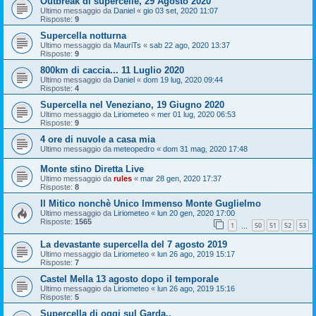
Outbreak di supercelle, 29 Agosto 2020
Ultimo messaggio da
Daniel
«
gio 03 set, 2020 11:07
Risposte:
9
Supercella notturna
Ultimo messaggio da
MauriTs
«
sab 22 ago, 2020 13:37
Risposte:
9
800km di caccia... 11 Luglio 2020
Ultimo messaggio da
Daniel
«
dom 19 lug, 2020 09:44
Risposte:
4
Supercella nel Veneziano, 19 Giugno 2020
Ultimo messaggio da
Liriometeo
«
mer 01 lug, 2020 06:53
Risposte:
9
4 ore di nuvole a casa mia
Ultimo messaggio da
meteopedro
«
dom 31 mag, 2020 17:48
Monte stino Diretta Live
Ultimo messaggio da
rules
«
mar 28 gen, 2020 17:37
Risposte:
8
Il Mitico nonchè Unico Immenso Monte Guglielmo
Ultimo messaggio da
Liriometeo
«
lun 20 gen, 2020 17:00
Risposte:
1565
1
50
51
52
53
…
La devastante supercella del 7 agosto 2019
Ultimo messaggio da
Liriometeo
«
lun 26 ago, 2019 15:17
Risposte:
7
Castel Mella 13 agosto dopo il temporale
Ultimo messaggio da
Liriometeo
«
lun 26 ago, 2019 15:16
Risposte:
5
Supercella di oggi sul Garda..