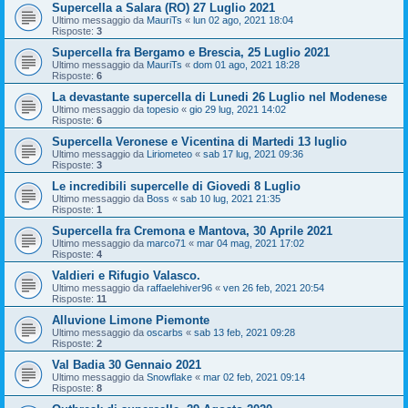
Supercella a Salara (RO) 27 Luglio 2021
Ultimo messaggio da
MauriTs
«
lun 02 ago, 2021 18:04
Risposte:
3
Supercella fra Bergamo e Brescia, 25 Luglio 2021
Ultimo messaggio da
MauriTs
«
dom 01 ago, 2021 18:28
Risposte:
6
La devastante supercella di Lunedi 26 Luglio nel Modenese
Ultimo messaggio da
topesio
«
gio 29 lug, 2021 14:02
Risposte:
6
Supercella Veronese e Vicentina di Martedi 13 luglio
Ultimo messaggio da
Liriometeo
«
sab 17 lug, 2021 09:36
Risposte:
3
Le incredibili supercelle di Giovedi 8 Luglio
Ultimo messaggio da
Boss
«
sab 10 lug, 2021 21:35
Risposte:
1
Supercella fra Cremona e Mantova, 30 Aprile 2021
Ultimo messaggio da
marco71
«
mar 04 mag, 2021 17:02
Risposte:
4
Valdieri e Rifugio Valasco.
Ultimo messaggio da
raffaelehiver96
«
ven 26 feb, 2021 20:54
Risposte:
11
Alluvione Limone Piemonte
Ultimo messaggio da
oscarbs
«
sab 13 feb, 2021 09:28
Risposte:
2
Val Badia 30 Gennaio 2021
Ultimo messaggio da
Snowflake
«
mar 02 feb, 2021 09:14
Risposte:
8