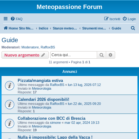
Meteopassione Forum
FAQ
Iscriviti
Login
C
Home Sito Meteopassione
Indice
Stanze meteorologiche
Strumenti meteo
Guide
e
Guide
r
Moderatori:
Moderatore
,
RaffoxBS
c
Cerca
Ricerca avan
Nuovo argomento
a
11 argomenti • Pagina
1
di
1
Annunci
Pizzata/mangiata estiva
Ultimo messaggio da
RaffoxBS
«
lun 13 lug, 2026 07:12
Inviato in
Meteorologia
Risposte:
17
Calendari 2026 disponibili!
Ultimo messaggio da
RaffoxBS
«
lun 22 dic, 2025 09:20
Inviato in
Meteorologia
Risposte:
1
Collaborazione con BCC di Brescia
Ultimo messaggio da
simone
«
mar 02 apr, 2024 19:13
Inviato in
Meteorologia
Risposte:
19
Nulla è impossibile: Lago della Vacca !