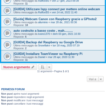
Ultimo messaggio da
RaffoxBS
«
ven 27 gen, 2023 09:39
Risposte:
11
[GUIDA] Utilizzare Ispy connect per mettere online webcam
Ultimo messaggio da
RaffoxBS
«
ven 14 ott, 2022 11:40
[Guida] Webcam Canon con Raspberry grazie a GPhoto2
Ultimo messaggio da
alluminio
«
mar 28 dic, 2021 00:36
Risposte:
18
auto costruito a basso costo , mah.........
Ultimo messaggio da
ivano1370
«
dom 03 gen, 2021 10:30
Risposte:
6
[GUIDA] Backup del Raspberry su Google Drive
Ultimo messaggio da
Snowflake
«
lun 18 mag, 2020 07:19
Risposte:
2
[GUIDA] Installare TeamViewer su Raspberry Pi
Ultimo messaggio da
Daniel
«
mar 28 apr, 2020 11:30
Risposte:
11
Nuovo argomento
11 argomenti • Pagina
1
di
1
Vai a
PERMESSI FORUM
Non puoi
aprire nuovi argomenti
Non puoi
rispondere negli argomenti
Non puoi
modificare i tuoi messaggi
Non puoi
cancellare i tuoi messaggi