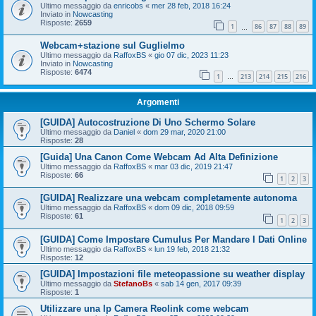
Ultimo messaggio da
enricobs
«
mer 28 feb, 2018 16:24
Inviato in
Nowcasting
Risposte:
2659
1
86
87
88
89
…
Webcam+stazione sul Guglielmo
Ultimo messaggio da
RaffoxBS
«
gio 07 dic, 2023 11:23
Inviato in
Nowcasting
Risposte:
6474
1
213
214
215
216
…
Argomenti
[GUIDA] Autocostruzione Di Uno Schermo Solare
Ultimo messaggio da
Daniel
«
dom 29 mar, 2020 21:00
Risposte:
28
[Guida] Una Canon Come Webcam Ad Alta Definizione
Ultimo messaggio da
RaffoxBS
«
mar 03 dic, 2019 21:47
Risposte:
66
1
2
3
[GUIDA] Realizzare una webcam completamente autonoma
Ultimo messaggio da
RaffoxBS
«
dom 09 dic, 2018 09:59
Risposte:
61
1
2
3
[GUIDA] Come Impostare Cumulus Per Mandare I Dati Online
Ultimo messaggio da
RaffoxBS
«
lun 19 feb, 2018 21:32
Risposte:
12
[GUIDA] Impostazioni file meteopassione su weather display
Ultimo messaggio da
StefanoBs
«
sab 14 gen, 2017 09:39
Risposte:
1
Utilizzare una Ip Camera Reolink come webcam