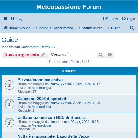
Meteopassione Forum
FAQ
Iscriviti
Login
C
Home Sito Meteopassione
Indice
Stanze meteorologiche
Strumenti meteo
Guide
e
Guide
r
Moderatori:
Moderatore
,
RaffoxBS
c
Cerca
Ricerca avan
Nuovo argomento
a
11 argomenti • Pagina
1
di
1
Annunci
Pizzata/mangiata estiva
Ultimo messaggio da
RaffoxBS
«
lun 13 lug, 2026 07:12
Inviato in
Meteorologia
Risposte:
17
Calendari 2026 disponibili!
Ultimo messaggio da
RaffoxBS
«
lun 22 dic, 2025 09:20
Inviato in
Meteorologia
Risposte:
1
Collaborazione con BCC di Brescia
Ultimo messaggio da
simone
«
mar 02 apr, 2024 19:13
Inviato in
Meteorologia
Risposte:
19
Nulla è impossibile: Lago della Vacca !