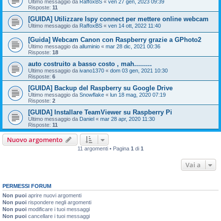
Ultimo messaggio da
RaffoxBS
«
ven 27 gen, 2023 09:39
Risposte:
11
[GUIDA] Utilizzare Ispy connect per mettere online webcam
Ultimo messaggio da
RaffoxBS
«
ven 14 ott, 2022 11:40
[Guida] Webcam Canon con Raspberry grazie a GPhoto2
Ultimo messaggio da
alluminio
«
mar 28 dic, 2021 00:36
Risposte:
18
auto costruito a basso costo , mah.........
Ultimo messaggio da
ivano1370
«
dom 03 gen, 2021 10:30
Risposte:
6
[GUIDA] Backup del Raspberry su Google Drive
Ultimo messaggio da
Snowflake
«
lun 18 mag, 2020 07:19
Risposte:
2
[GUIDA] Installare TeamViewer su Raspberry Pi
Ultimo messaggio da
Daniel
«
mar 28 apr, 2020 11:30
Risposte:
11
Nuovo argomento
11 argomenti • Pagina
1
di
1
Vai a
PERMESSI FORUM
Non puoi
aprire nuovi argomenti
Non puoi
rispondere negli argomenti
Non puoi
modificare i tuoi messaggi
Non puoi
cancellare i tuoi messaggi