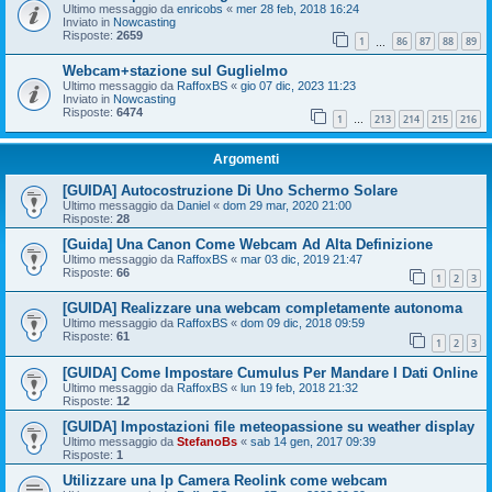
Ultimo messaggio da
enricobs
«
mer 28 feb, 2018 16:24
Inviato in
Nowcasting
Risposte:
2659
1
86
87
88
89
…
Webcam+stazione sul Guglielmo
Ultimo messaggio da
RaffoxBS
«
gio 07 dic, 2023 11:23
Inviato in
Nowcasting
Risposte:
6474
1
213
214
215
216
…
Argomenti
[GUIDA] Autocostruzione Di Uno Schermo Solare
Ultimo messaggio da
Daniel
«
dom 29 mar, 2020 21:00
Risposte:
28
[Guida] Una Canon Come Webcam Ad Alta Definizione
Ultimo messaggio da
RaffoxBS
«
mar 03 dic, 2019 21:47
Risposte:
66
1
2
3
[GUIDA] Realizzare una webcam completamente autonoma
Ultimo messaggio da
RaffoxBS
«
dom 09 dic, 2018 09:59
Risposte:
61
1
2
3
[GUIDA] Come Impostare Cumulus Per Mandare I Dati Online
Ultimo messaggio da
RaffoxBS
«
lun 19 feb, 2018 21:32
Risposte:
12
[GUIDA] Impostazioni file meteopassione su weather display
Ultimo messaggio da
StefanoBs
«
sab 14 gen, 2017 09:39
Risposte:
1
Utilizzare una Ip Camera Reolink come webcam