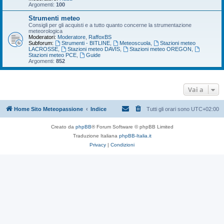
Argomenti:
100
Strumenti meteo
Consigli per gli acquisti e a tutto quanto concerne la strumentazione
meteorologica
Moderatori:
Moderatore
,
RaffoxBS
Subforum:
Strumenti - BITLINE
,
Meteoscuola
,
Stazioni meteo
LACROSSE
,
Stazioni meteo DAVIS
,
Stazioni meteo OREGON
,
Stazioni meteo PCE
,
Guide
Argomenti:
852
Vai a
Home Sito Meteopassione
Indice
Tutti gli orari sono
UTC+02:00
Creato da
phpBB
® Forum Software © phpBB Limited
Traduzione Italiana
phpBB-Italia.it
Privacy
|
Condizioni