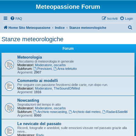
Meteopassione Forum
FAQ
Iscriviti
Login
C
Home Sito Meteopassione
Indice
Stanze meteorologiche
e
Stanze meteorologiche
r
Forum
c
a
Meteorologia
Discutiamo di meteorologia in generale
Moderatori:
Moderatore
,
oscarbs
Subforum:
Previsioni
,
Area teletutto
Argomenti:
2907
Commento ai modelli
Per seguire con passione l'evolversi delle carte, run dopo run.
Moderatori:
Moderatore
,
TheSoundOfWind
Argomenti:
1916
Nowcasting
Segnalazioni del tempo in atto
Moderatori:
Moderatore
,
oscarbs
Subforum:
Archivio nowcasting
,
Archivio dati meteo
,
Radar&Satelliti
Argomenti:
8060
Le nevicate del passato
Ricordi, fotografie e aneddoti, sulle emozioni vissute nel passato grazie alla
neve..
Moderatore:
Radu