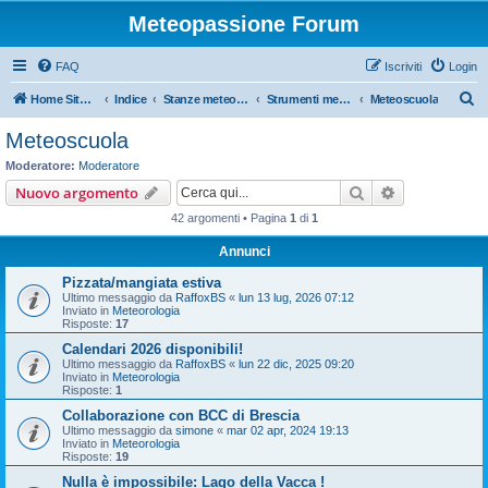
Meteopassione Forum
FAQ
Iscriviti
Login
C
Home Sito Meteopassione
Indice
Stanze meteorologiche
Strumenti meteo
Meteoscuola
e
Meteoscuola
r
Moderatore:
Moderatore
c
Cerca
Ricerca avan
Nuovo argomento
a
42 argomenti • Pagina
1
di
1
Annunci
Pizzata/mangiata estiva
Ultimo messaggio da
RaffoxBS
«
lun 13 lug, 2026 07:12
Inviato in
Meteorologia
Risposte:
17
Calendari 2026 disponibili!
Ultimo messaggio da
RaffoxBS
«
lun 22 dic, 2025 09:20
Inviato in
Meteorologia
Risposte:
1
Collaborazione con BCC di Brescia
Ultimo messaggio da
simone
«
mar 02 apr, 2024 19:13
Inviato in
Meteorologia
Risposte:
19
Nulla è impossibile: Lago della Vacca !