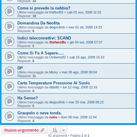
Risposte:
10
Come si prevede la nebbia?
Ultimo messaggio da
RaffoxBS
«
sab 01 nov, 2008 11:02
Risposte:
18
Domandina Da Neofita
Ultimo messaggio da
diegoclimb
«
mer 01 ott, 2008 14:33
Risposte:
6
Indici teleconnettivi: SCAND
Ultimo messaggio da
StefanoBs
«
gio 04 set, 2008 07:07
Risposte:
5
Come Si Fa A Sapere.....
Ultimo messaggio da
Umberto82
«
sab 16 ago, 2008 16:10
Risposte:
6
DP
Ultimo messaggio da
Micky
«
mer 06 ago, 2008 08:04
Risposte:
11
Carta Temperature Pressione Al Suolo
Ultimo messaggio da
dida90
«
lun 12 mag, 2008 22:16
Risposte:
6
Ha Senso?
Ultimo messaggio da
diegoclimb
«
mar 25 mar, 2008 08:22
Risposte:
5
Graupeln o neve tonda.
Ultimo messaggio da
rules
«
dom 09 mar, 2008 12:54
Risposte:
4
Nuovo argomento
42 argomenti • Pagina
1
di
1