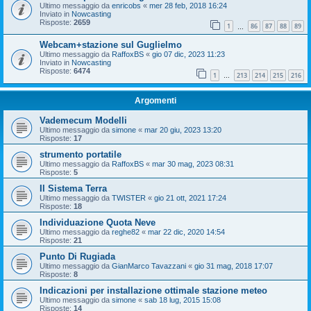
Ultimo messaggio da
enricobs
«
mer 28 feb, 2018 16:24
Inviato in
Nowcasting
Risposte:
2659
1
86
87
88
89
…
Webcam+stazione sul Guglielmo
Ultimo messaggio da
RaffoxBS
«
gio 07 dic, 2023 11:23
Inviato in
Nowcasting
Risposte:
6474
1
213
214
215
216
…
Argomenti
Vademecum Modelli
Ultimo messaggio da
simone
«
mar 20 giu, 2023 13:20
Risposte:
17
strumento portatile
Ultimo messaggio da
RaffoxBS
«
mar 30 mag, 2023 08:31
Risposte:
5
Il Sistema Terra
Ultimo messaggio da
TWISTER
«
gio 21 ott, 2021 17:24
Risposte:
18
Individuazione Quota Neve
Ultimo messaggio da
reghe82
«
mar 22 dic, 2020 14:54
Risposte:
21
Punto Di Rugiada
Ultimo messaggio da
GianMarco Tavazzani
«
gio 31 mag, 2018 17:07
Risposte:
8
Indicazioni per installazione ottimale stazione meteo
Ultimo messaggio da
simone
«
sab 18 lug, 2015 15:08
Risposte:
14