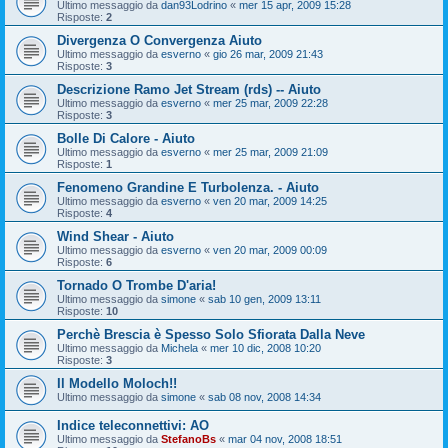
Ultimo messaggio da
dan93Lodrino
«
mer 15 apr, 2009 15:28
Risposte:
2
Divergenza O Convergenza Aiuto
Ultimo messaggio da
esverno
«
gio 26 mar, 2009 21:43
Risposte:
3
Descrizione Ramo Jet Stream (rds) -- Aiuto
Ultimo messaggio da
esverno
«
mer 25 mar, 2009 22:28
Risposte:
3
Bolle Di Calore - Aiuto
Ultimo messaggio da
esverno
«
mer 25 mar, 2009 21:09
Risposte:
1
Fenomeno Grandine E Turbolenza. - Aiuto
Ultimo messaggio da
esverno
«
ven 20 mar, 2009 14:25
Risposte:
4
Wind Shear - Aiuto
Ultimo messaggio da
esverno
«
ven 20 mar, 2009 00:09
Risposte:
6
Tornado O Trombe D'aria!
Ultimo messaggio da
simone
«
sab 10 gen, 2009 13:11
Risposte:
10
Perchè Brescia è Spesso Solo Sfiorata Dalla Neve
Ultimo messaggio da
Michela
«
mer 10 dic, 2008 10:20
Risposte:
3
Il Modello Moloch!!
Ultimo messaggio da
simone
«
sab 08 nov, 2008 14:34
Indice teleconnettivi: AO
Ultimo messaggio da
StefanoBs
«
mar 04 nov, 2008 18:51