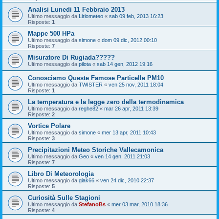
Analisi Lunedi 11 Febbraio 2013
Ultimo messaggio da
Liriometeo
«
sab 09 feb, 2013 16:23
Risposte:
1
Mappe 500 HPa
Ultimo messaggio da
simone
«
dom 09 dic, 2012 00:10
Risposte:
7
Misuratore Di Rugiada?????
Ultimo messaggio da
pilota
«
sab 14 gen, 2012 19:16
Conosciamo Queste Famose Particelle PM10
Ultimo messaggio da
TWISTER
«
ven 25 nov, 2011 18:04
Risposte:
1
La temperatura e la legge zero della termodinamica
Ultimo messaggio da
reghe82
«
mar 26 apr, 2011 13:39
Risposte:
2
Vortice Polare
Ultimo messaggio da
simone
«
mer 13 apr, 2011 10:43
Risposte:
3
Precipitazioni Meteo Storiche Vallecamonica
Ultimo messaggio da
Geo
«
ven 14 gen, 2011 21:03
Risposte:
7
Libro Di Meteorologia
Ultimo messaggio da
giak66
«
ven 24 dic, 2010 22:37
Risposte:
5
Curiosità Sulle Stagioni
Ultimo messaggio da
StefanoBs
«
mer 03 mar, 2010 18:36
Risposte:
4