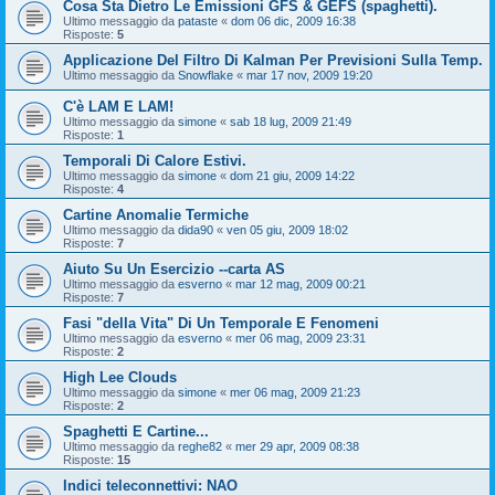
Cosa Sta Dietro Le Emissioni GFS & GEFS (spaghetti).
Ultimo messaggio da
pataste
«
dom 06 dic, 2009 16:38
Risposte:
5
Applicazione Del Filtro Di Kalman Per Previsioni Sulla Temp.
Ultimo messaggio da
Snowflake
«
mar 17 nov, 2009 19:20
C'è LAM E LAM!
Ultimo messaggio da
simone
«
sab 18 lug, 2009 21:49
Risposte:
1
Temporali Di Calore Estivi.
Ultimo messaggio da
simone
«
dom 21 giu, 2009 14:22
Risposte:
4
Cartine Anomalie Termiche
Ultimo messaggio da
dida90
«
ven 05 giu, 2009 18:02
Risposte:
7
Aiuto Su Un Esercizio --carta AS
Ultimo messaggio da
esverno
«
mar 12 mag, 2009 00:21
Risposte:
7
Fasi "della Vita" Di Un Temporale E Fenomeni
Ultimo messaggio da
esverno
«
mer 06 mag, 2009 23:31
Risposte:
2
High Lee Clouds
Ultimo messaggio da
simone
«
mer 06 mag, 2009 21:23
Risposte:
2
Spaghetti E Cartine...
Ultimo messaggio da
reghe82
«
mer 29 apr, 2009 08:38
Risposte:
15
Indici teleconnettivi: NAO