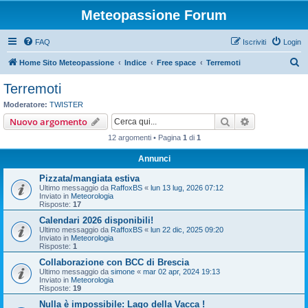
Meteopassione Forum
FAQ
Iscriviti
Login
C
Home Sito Meteopassione
Indice
Free space
Terremoti
e
Terremoti
r
Moderatore:
TWISTER
c
Cerca
Ricerca avan
Nuovo argomento
a
12 argomenti • Pagina
1
di
1
Annunci
Pizzata/mangiata estiva
Ultimo messaggio da
RaffoxBS
«
lun 13 lug, 2026 07:12
Inviato in
Meteorologia
Risposte:
17
Calendari 2026 disponibili!
Ultimo messaggio da
RaffoxBS
«
lun 22 dic, 2025 09:20
Inviato in
Meteorologia
Risposte:
1
Collaborazione con BCC di Brescia
Ultimo messaggio da
simone
«
mar 02 apr, 2024 19:13
Inviato in
Meteorologia
Risposte:
19
Nulla è impossibile: Lago della Vacca !