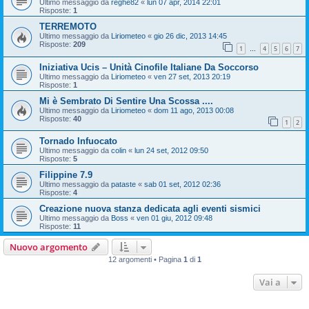
Ultimo messaggio da
reghe82
«
lun 07 apr, 2014 22:01
Risposte:
1
TERREMOTO
Ultimo messaggio da
Liriometeo
«
gio 26 dic, 2013 14:45
Risposte:
209
1
4
5
6
7
…
Iniziativa Ucis – Unità Cinofile Italiane Da Soccorso
Ultimo messaggio da
Liriometeo
«
ven 27 set, 2013 20:19
Risposte:
1
Mi è Sembrato Di Sentire Una Scossa ....
Ultimo messaggio da
Liriometeo
«
dom 11 ago, 2013 00:08
Risposte:
40
1
2
Tornado Infuocato
Ultimo messaggio da
colin
«
lun 24 set, 2012 09:50
Risposte:
5
Filippine 7.9
Ultimo messaggio da
pataste
«
sab 01 set, 2012 02:36
Risposte:
4
Creazione nuova stanza dedicata agli eventi sismici
Ultimo messaggio da
Boss
«
ven 01 giu, 2012 09:48
Risposte:
11
Nuovo argomento
12 argomenti • Pagina
1
di
1
Vai a