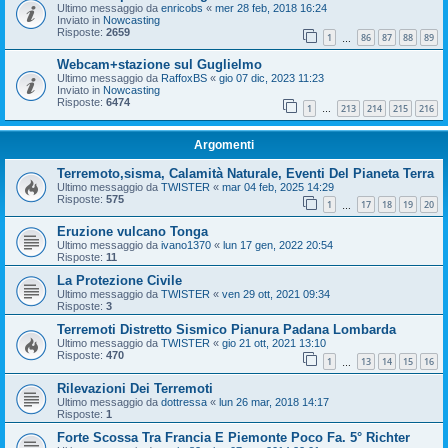
Ultimo messaggio da
enricobs
«
mer 28 feb, 2018 16:24
Inviato in
Nowcasting
Risposte:
2659
1
86
87
88
89
…
Webcam+stazione sul Guglielmo
Ultimo messaggio da
RaffoxBS
«
gio 07 dic, 2023 11:23
Inviato in
Nowcasting
Risposte:
6474
1
213
214
215
216
…
Argomenti
Terremoto,sisma, Calamità Naturale, Eventi Del Pianeta Terra
Ultimo messaggio da
TWISTER
«
mar 04 feb, 2025 14:29
Risposte:
575
1
17
18
19
20
…
Eruzione vulcano Tonga
Ultimo messaggio da
ivano1370
«
lun 17 gen, 2022 20:54
Risposte:
11
La Protezione Civile
Ultimo messaggio da
TWISTER
«
ven 29 ott, 2021 09:34
Risposte:
3
Terremoti Distretto Sismico Pianura Padana Lombarda
Ultimo messaggio da
TWISTER
«
gio 21 ott, 2021 13:10
Risposte:
470
1
13
14
15
16
…
Rilevazioni Dei Terremoti
Ultimo messaggio da
dottressa
«
lun 26 mar, 2018 14:17
Risposte:
1
Forte Scossa Tra Francia E Piemonte Poco Fa. 5° Richter