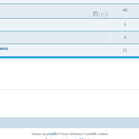
40
1
2
5
4
smici
11
Creato da
phpBB
® Forum Software © phpBB Limited