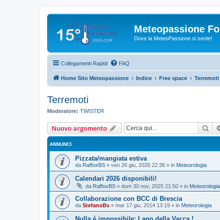
Meteopassione F
Dove la MeteoPassione si sente!
Collegamenti Rapidi
FAQ
Home Sito Meteopassione
Indice
Free space
Terremoti
Terremoti
Moderatore:
TWISTER
Cer
Nuovo argomento
ANNUNCI
Pizzata/mangiata estiva
da
RaffoxBS
»
ven 26 giu, 2026 22:36
» in
Meteorologia
Calendari 2026 disponibili!
da
RaffoxBS
»
dom 30 nov, 2025 21:50
» in
Meteorologia
Collaborazione con BCC di Brescia
da
StefanoBs
»
mar 17 giu, 2014 13:19
» in
Meteorologia
Nulla è impossibile: Lago della Vacca !