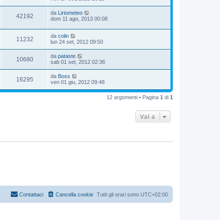
da
Liriometeo
42192
dom 11 ago, 2013 00:08
da
colin
11232
lun 24 set, 2012 09:50
da
pataste
10680
sab 01 set, 2012 02:36
da
Boss
16295
ven 01 giu, 2012 09:48
12 argomenti • Pagina
1
di
1
Vai a
Contattaci
Cancella cookie
Tutti gli orari sono
UTC+02:00