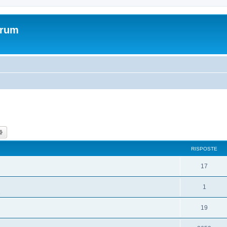
orum
ca
Ricerca avanzata
RISPOSTE
17
1
19