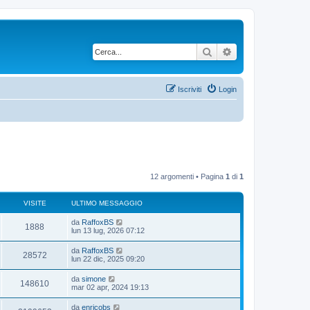
Cerca
Ricerca avanzata
Iscriviti
Login
12 argomenti • Pagina
1
di
1
VISITE
ULTIMO MESSAGGIO
da
RaffoxBS
1888
lun 13 lug, 2026 07:12
da
RaffoxBS
28572
lun 22 dic, 2025 09:20
da
simone
148610
mar 02 apr, 2024 19:13
da
enricobs