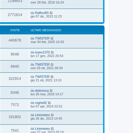
2199653
mer 28 feb, 2018 16:24
da
RaffoxBS
2771614
gio 07 dic, 2023 11:23
VISITE
ULTIMO MESSAGGIO
da
TWISTER
440678
mar 04 feb, 2025 14:29
da
ivano1370
9548
lun 17 gen, 2022 20:54
da
TWISTER
6840
ven 29 ott, 2021 09:34
da
TWISTER
322914
gio 21 ott, 2021 13:10
da
dottressa
8346
lun 26 mar, 2018 14:17
da
reghe82
7572
lun 07 apr, 2014 22:01
da
Liriometeo
161802
gio 26 dic, 2013 14:45
da
Liriometeo
7541
ven 27 set, 2013 20:19