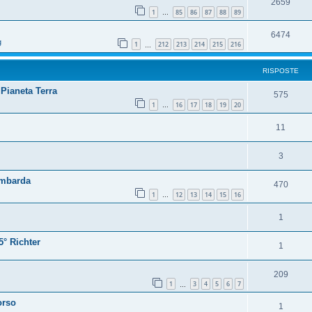
2659
1
85
86
87
88
89
…
6474
g
1
212
213
214
215
216
…
RISPOSTE
 Pianeta Terra
575
1
16
17
18
19
20
…
11
3
ombarda
470
1
12
13
14
15
16
…
1
5° Richter
1
209
1
3
4
5
6
7
…
orso
1