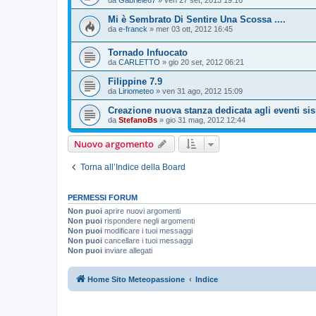
da
Gabriele67
»
ven 27 set, 2013 19:16
Mi è Sembrato Di Sentire Una Scossa ....
da
e-franck
»
mer 03 ott, 2012 16:45
Tornado Infuocato
da
CARLETTO
»
gio 20 set, 2012 06:21
Filippine 7.9
da
Liriometeo
»
ven 31 ago, 2012 15:09
Creazione nuova stanza dedicata agli eventi si
da
StefanoBs
»
gio 31 mag, 2012 12:44
Nuovo argomento
Torna all’Indice della Board
PERMESSI FORUM
Non puoi
aprire nuovi argomenti
Non puoi
rispondere negli argomenti
Non puoi
modificare i tuoi messaggi
Non puoi
cancellare i tuoi messaggi
Non puoi
inviare allegati
Home Sito Meteopassione
Indice