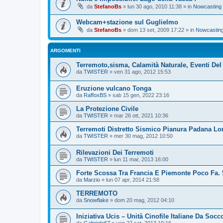
da
StefanoBs
»
lun 30 ago, 2010 11:38
» in
Nowcasting
Webcam+stazione sul Guglielmo
da
StefanoBs
»
dom 13 set, 2009 17:22
» in
Nowcastin
ARGOMENTI
Terremoto,sisma, Calamità Naturale, Eventi Del
da
TWISTER
»
ven 31 ago, 2012 15:53
Eruzione vulcano Tonga
da
RaffoxBS
»
sab 15 gen, 2022 23:16
La Protezione Civile
da
TWISTER
»
mar 26 ott, 2021 10:36
Terremoti Distretto Sismico Pianura Padana L
da
TWISTER
»
mer 30 mag, 2012 10:50
Rilevazioni Dei Terremoti
da
TWISTER
»
lun 11 mar, 2013 16:00
Forte Scossa Tra Francia E Piemonte Poco Fa. 
da
Marzio
»
lun 07 apr, 2014 21:58
TERREMOTO
da
Snowflake
»
dom 20 mag, 2012 04:10
Iniziativa Ucis – Unità Cinofile Italiane Da Socc