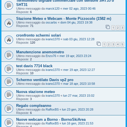
Termometro digitale commerciale con sensore SHT35 o
SHT31
Ultimo messaggio da
marck120
«
mer 02 ago, 2023 00:46
Risposte:
6
Stazione Meteo e Webcam - Monte Pizzocolo (1582 m)
Ultimo messaggio da
oscarbs
«
dom 04 giu, 2023 19:38
Risposte:
71
1
2
3
cronfronto schermi solari
Ultimo messaggio da
ivano1370
«
sab 03 giu, 2023 12:28
Risposte:
120
1
2
3
4
5
Manutenzione anemometro
Ultimo messaggio da
Enzo76
«
mer 19 apr, 2023 23:24
Risposte:
2
test davis 7714 black
Ultimo messaggio da
ivano1370
«
mer 19 apr, 2023 12:27
Risposte:
10
Schermo ventilato Davis vp2 pro
Ultimo messaggio da
ivano1370
«
mar 18 apr, 2023 10:58
Nuova stazione meteo
Ultimo messaggio da
ivano1370
«
lun 27 mar, 2023 15:02
Risposte:
3
Regalo compleanno
Ultimo messaggio da
RaffoxBS
«
lun 23 gen, 2023 20:28
Risposte:
6
Nuove webcam a Borno - BornoSkiArea
Ultimo messaggio da
RaffoxBS
«
lun 16 gen, 2023 21:53
Risposte:
4