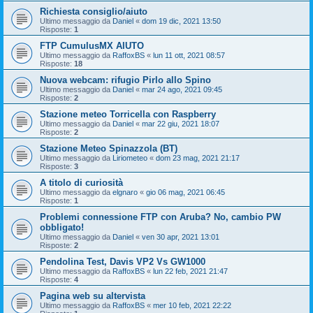
Richiesta consiglio/aiuto
Ultimo messaggio da
Daniel
«
dom 19 dic, 2021 13:50
Risposte:
1
FTP CumulusMX AIUTO
Ultimo messaggio da
RaffoxBS
«
lun 11 ott, 2021 08:57
Risposte:
18
Nuova webcam: rifugio Pirlo allo Spino
Ultimo messaggio da
Daniel
«
mar 24 ago, 2021 09:45
Risposte:
2
Stazione meteo Torricella con Raspberry
Ultimo messaggio da
Daniel
«
mar 22 giu, 2021 18:07
Risposte:
2
Stazione Meteo Spinazzola (BT)
Ultimo messaggio da
Liriometeo
«
dom 23 mag, 2021 21:17
Risposte:
3
A titolo di curiosità
Ultimo messaggio da
elgnaro
«
gio 06 mag, 2021 06:45
Risposte:
1
Problemi connessione FTP con Aruba? No, cambio PW
obbligato!
Ultimo messaggio da
Daniel
«
ven 30 apr, 2021 13:01
Risposte:
2
Pendolina Test, Davis VP2 Vs GW1000
Ultimo messaggio da
RaffoxBS
«
lun 22 feb, 2021 21:47
Risposte:
4
Pagina web su altervista
Ultimo messaggio da
RaffoxBS
«
mer 10 feb, 2021 22:22