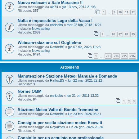
Nuova webcam a Sale Marasino !!
Ultimo messaggio da
ale74
«
gio 13 nov, 2014 21:03
Risposte:
357
1
9
10
11
12
…
Nulla è impossibile: Lago della Vacca !
Ultimo messaggio da
enricobs
«
mer 28 feb, 2018 16:24
Inviato in
Nowcasting
Risposte:
2659
1
86
87
88
89
…
Webcam+stazione sul Guglielmo
Ultimo messaggio da
RaffoxBS
«
gio 07 dic, 2023 11:23
Inviato in
Nowcasting
Risposte:
6474
1
213
214
215
216
…
Argomenti
Manutenzione Stazione Meteo: Manuale e Domande
Ultimo messaggio da
RaffoxBS
«
lun 22 mar, 2021 22:12
Risposte:
3
Norme OMM
Ultimo messaggio da
enricobs
«
lun 31 ott, 2011 13:32
Risposte:
64
1
2
3
Stazione Meteo Valle di Bondo Tremosine
Ultimo messaggio da
RaffoxBS
«
lun 23 feb, 2026 08:31
Consiglio per scelta stazione meteo Ecowitt
Ultimo messaggio da
Royalmax
«
lun 26 gen, 2026 20:26
Risposte:
4
Consiglio per un acquisto non professionale