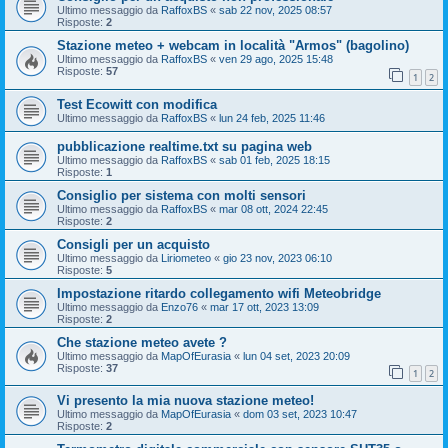
Ultimo messaggio da
RaffoxBS
«
sab 22 nov, 2025 08:57
Risposte:
2
Stazione meteo + webcam in località "Armos" (bagolino)
Ultimo messaggio da
RaffoxBS
«
ven 29 ago, 2025 15:48
Risposte:
57
1
2
Test Ecowitt con modifica
Ultimo messaggio da
RaffoxBS
«
lun 24 feb, 2025 11:46
pubblicazione realtime.txt su pagina web
Ultimo messaggio da
RaffoxBS
«
sab 01 feb, 2025 18:15
Risposte:
1
Consiglio per sistema con molti sensori
Ultimo messaggio da
RaffoxBS
«
mar 08 ott, 2024 22:45
Risposte:
2
Consigli per un acquisto
Ultimo messaggio da
Liriometeo
«
gio 23 nov, 2023 06:10
Risposte:
5
Impostazione ritardo collegamento wifi Meteobridge
Ultimo messaggio da
Enzo76
«
mar 17 ott, 2023 13:09
Risposte:
2
Che stazione meteo avete ?
Ultimo messaggio da
MapOfEurasia
«
lun 04 set, 2023 20:09
Risposte:
37
1
2
Vi presento la mia nuova stazione meteo!
Ultimo messaggio da
MapOfEurasia
«
dom 03 set, 2023 10:47
Risposte:
2