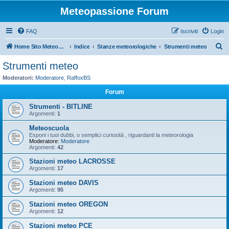
Meteopassione Forum
FAQ
Iscriviti
Login
C
Home Sito Meteopassione
Indice
Stanze meteorologiche
Strumenti meteo
e
Strumenti meteo
r
Moderatori:
Moderatore
,
RaffoxBS
c
Forum
a
Strumenti - BITLINE
Argomenti:
1
Meteoscuola
Esponi i tuoi dubbi, o semplici curiosità , riguardanti la meteorologia
Moderatore:
Moderatore
Argomenti:
42
Stazioni meteo LACROSSE
Argomenti:
17
Stazioni meteo DAVIS
Argomenti:
95
Stazioni meteo OREGON
Argomenti:
12
Stazioni meteo PCE