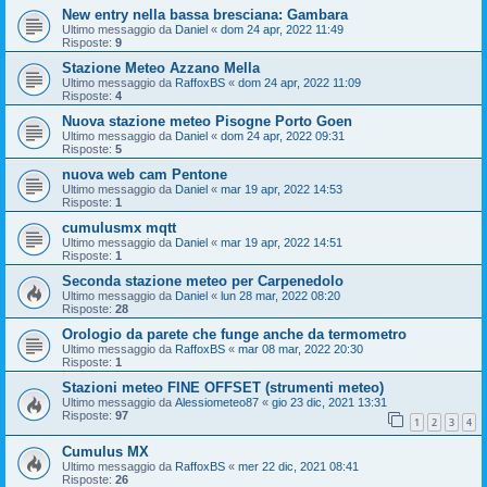
New entry nella bassa bresciana: Gambara
Ultimo messaggio da
Daniel
«
dom 24 apr, 2022 11:49
Risposte:
9
Stazione Meteo Azzano Mella
Ultimo messaggio da
RaffoxBS
«
dom 24 apr, 2022 11:09
Risposte:
4
Nuova stazione meteo Pisogne Porto Goen
Ultimo messaggio da
Daniel
«
dom 24 apr, 2022 09:31
Risposte:
5
nuova web cam Pentone
Ultimo messaggio da
Daniel
«
mar 19 apr, 2022 14:53
Risposte:
1
cumulusmx mqtt
Ultimo messaggio da
Daniel
«
mar 19 apr, 2022 14:51
Risposte:
1
Seconda stazione meteo per Carpenedolo
Ultimo messaggio da
Daniel
«
lun 28 mar, 2022 08:20
Risposte:
28
Orologio da parete che funge anche da termometro
Ultimo messaggio da
RaffoxBS
«
mar 08 mar, 2022 20:30
Risposte:
1
Stazioni meteo FINE OFFSET (strumenti meteo)
Ultimo messaggio da
Alessiometeo87
«
gio 23 dic, 2021 13:31
Risposte:
97
1
2
3
4
Cumulus MX
Ultimo messaggio da
RaffoxBS
«
mer 22 dic, 2021 08:41
Risposte:
26