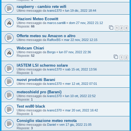
raspberry - cambio rete wifi
Ultimo messaggio da
ivano1370
«
lun 19 dic, 2022 18:44
Stazioni Meteo Ecowitt
Ultimo messaggio da
marco.santilli
«
dom 27 nov, 2022 21:12
Risposte:
66
1
2
3
Offerte meteo su Amazon o altro
Ultimo messaggio da
RaffoxBS
«
mar 22 nov, 2022 12:15
Webcam Chiari
Ultimo messaggio da
Borgo
«
lun 07 nov, 2022 22:36
Risposte:
52
1
2
lASTEM LSI schermo solare
Ultimo messaggio da
ivano1370
«
sab 15 ott, 2022 13:56
Risposte:
1
nuovi prodotti Barani
Ultimo messaggio da
ivano1370
«
mer 12 ott, 2022 07:01
meteoshield pro (Barani)
Ultimo messaggio da
ivano1370
«
lun 10 ott, 2022 22:52
Risposte:
1
Test ws80 black
Ultimo messaggio da
ivano1370
«
mar 20 set, 2022 16:42
Risposte:
1
Consiglio stazione meteo remota
Ultimo messaggio da
Daniel
«
ven 17 giu, 2022 21:05
Risposte:
3