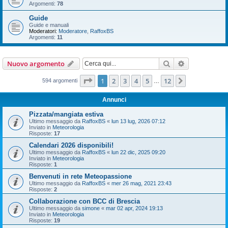
Argomenti:
78
Guide
Guide e manuali
Moderatori:
Moderatore
,
RaffoxBS
Argomenti:
11
Cerca
Ricerca avan
Nuovo argomento
Pagina
1
di
12
1
2
3
4
5
12
Prossimo
594 argomenti
…
Annunci
Pizzata/mangiata estiva
Ultimo messaggio da
RaffoxBS
«
lun 13 lug, 2026 07:12
Inviato in
Meteorologia
Risposte:
17
Calendari 2026 disponibili!
Ultimo messaggio da
RaffoxBS
«
lun 22 dic, 2025 09:20
Inviato in
Meteorologia
Risposte:
1
Benvenuti in rete Meteopassione
Ultimo messaggio da
RaffoxBS
«
mer 26 mag, 2021 23:43
Risposte:
2
Collaborazione con BCC di Brescia
Ultimo messaggio da
simone
«
mar 02 apr, 2024 19:13
Inviato in
Meteorologia
Risposte:
19