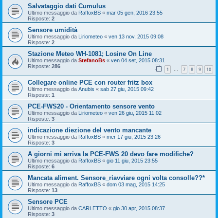
Salvataggio dati Cumulus
Ultimo messaggio da
RaffoxBS
«
mar 05 gen, 2016 23:55
Risposte:
2
Sensore umidità
Ultimo messaggio da
Liriometeo
«
ven 13 nov, 2015 09:08
Risposte:
2
Stazione Meteo WH-1081; Losine On Line
Ultimo messaggio da
StefanoBs
«
ven 04 set, 2015 08:31
Risposte:
286
1
7
8
9
10
…
Collegare online PCE con router fritz box
Ultimo messaggio da
Anubis
«
sab 27 giu, 2015 09:42
Risposte:
1
PCE-FWS20 - Orientamento sensore vento
Ultimo messaggio da
Liriometeo
«
ven 26 giu, 2015 11:02
Risposte:
3
indicazione diezione del vento mancante
Ultimo messaggio da
RaffoxBS
«
mer 17 giu, 2015 23:26
Risposte:
3
A giorni mi arriva la PCE-FWS 20 devo fare modifiche?
Ultimo messaggio da
RaffoxBS
«
gio 11 giu, 2015 23:55
Risposte:
6
Mancata aliment. Sensore_riavviare ogni volta consolle??*
Ultimo messaggio da
RaffoxBS
«
dom 03 mag, 2015 14:25
Risposte:
13
Sensore PCE
Ultimo messaggio da
CARLETTO
«
gio 30 apr, 2015 08:37
Risposte:
3