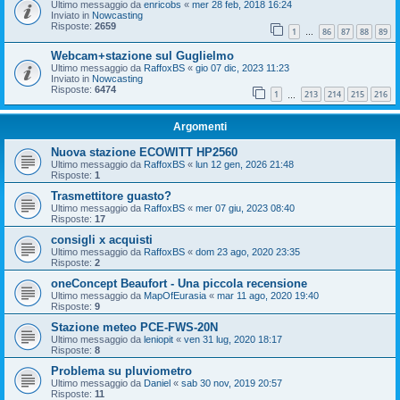
Ultimo messaggio da
enricobs
«
mer 28 feb, 2018 16:24
Inviato in
Nowcasting
Risposte:
2659
1
86
87
88
89
…
Webcam+stazione sul Guglielmo
Ultimo messaggio da
RaffoxBS
«
gio 07 dic, 2023 11:23
Inviato in
Nowcasting
Risposte:
6474
1
213
214
215
216
…
Argomenti
Nuova stazione ECOWITT HP2560
Ultimo messaggio da
RaffoxBS
«
lun 12 gen, 2026 21:48
Risposte:
1
Trasmettitore guasto?
Ultimo messaggio da
RaffoxBS
«
mer 07 giu, 2023 08:40
Risposte:
17
consigli x acquisti
Ultimo messaggio da
RaffoxBS
«
dom 23 ago, 2020 23:35
Risposte:
2
oneConcept Beaufort - Una piccola recensione
Ultimo messaggio da
MapOfEurasia
«
mar 11 ago, 2020 19:40
Risposte:
9
Stazione meteo PCE-FWS-20N
Ultimo messaggio da
leniopit
«
ven 31 lug, 2020 18:17
Risposte:
8
Problema su pluviometro
Ultimo messaggio da
Daniel
«
sab 30 nov, 2019 20:57
Risposte:
11