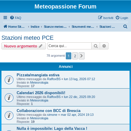
Meteopassione Forum
FAQ
Iscriviti
Login
C
Home Sito Meteopassione
Indice
Stanze meteorologiche
Strumenti meteo
Stazioni meteo PCE
e
Stazioni meteo PCE
r
Cerca
Ricerca avan
Nuovo argomento
c
a
1
2
Prossimo
78 argomenti
Annunci
Pizzata/mangiata estiva
Ultimo messaggio da
RaffoxBS
«
lun 13 lug, 2026 07:12
Inviato in
Meteorologia
Risposte:
17
Calendari 2026 disponibili!
Ultimo messaggio da
RaffoxBS
«
lun 22 dic, 2025 09:20
Inviato in
Meteorologia
Risposte:
1
Collaborazione con BCC di Brescia
Ultimo messaggio da
simone
«
mar 02 apr, 2024 19:13
Inviato in
Meteorologia
Risposte:
19
Nulla è impossibile: Lago della Vacca !