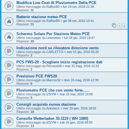
Modifica Low Cost Al Pluviometro Della PCE
Ultimo messaggio da
RaffoxBS
«
lun 19 set, 2016 21:38
Risposte:
11
Batterie stazione meteo PCE
Ultimo messaggio da
RaffoxBS
«
gio 08 set, 2016 10:41
Risposte:
31
1
2
Schermo Solare Per Stazione Meteo PCE
Ultimo messaggio da
Liriometeo
«
lun 06 giu, 2016 19:47
Risposte:
25
Indicazione nord su rilevatore direzione vento
Ultimo messaggio da
CARLETTO
«
mer 01 giu, 2016 05:20
Risposte:
2
PCS FWS-20 - Scegliere inizio registrazione dati
Ultimo messaggio da
Perseus68
«
mar 31 mag, 2016 12:32
Risposte:
2
Previsioni PCE FWS20
Ultimo messaggio da
Marcos32
«
dom 15 mag, 2016 12:39
Risposte:
6
Pluviometro PCE che con vento forte......
Ultimo messaggio da
iZ5IYM
«
mar 15 mar, 2016 13:09
Risposte:
9
Consigli acquisto nuova stazione
Ultimo messaggio da
AntonioJr
«
mer 20 gen, 2016 18:02
Risposte:
18
Consolle Wetterladen 35.1119 ( WH 1080)
Ultimo messaggio da
iZ5IYM
«
sab 16 gen, 2016 09:50
Risposte:
13