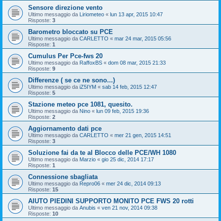
Sensore direzione vento
Ultimo messaggio da
Liriometeo
«
lun 13 apr, 2015 10:47
Risposte:
3
Barometro bloccato su PCE
Ultimo messaggio da
CARLETTO
«
mar 24 mar, 2015 05:56
Risposte:
1
Cumulus Per Pce-fws 20
Ultimo messaggio da
RaffoxBS
«
dom 08 mar, 2015 21:33
Risposte:
9
Differenze ( se ce ne sono...)
Ultimo messaggio da
iZ5IYM
«
sab 14 feb, 2015 12:47
Risposte:
5
Stazione meteo pce 1081, quesito.
Ultimo messaggio da
Nino
«
lun 09 feb, 2015 19:36
Risposte:
2
Aggiornamento dati pce
Ultimo messaggio da
CARLETTO
«
mer 21 gen, 2015 14:51
Risposte:
3
Soluzione fai da te al Blocco delle PCE/WH 1080
Ultimo messaggio da
Marzio
«
gio 25 dic, 2014 17:17
Risposte:
1
Connessione sbagliata
Ultimo messaggio da
Repro06
«
mer 24 dic, 2014 09:13
Risposte:
15
AIUTO PIEDINI SUPPORTO MONITO PCE FWS 20 rotti
Ultimo messaggio da
Anubis
«
ven 21 nov, 2014 09:38
Risposte:
10