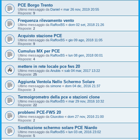
PCE Borgo Trento
Ultimo messaggio da
Daniel
«
mar 26 nov, 2019 20:55
Risposte:
9
Frequenza rilevamento vento
Ultimo messaggio da
RaffoxBS
«
dom 02 set, 2018 21:26
Risposte:
2
Acquisto stazione PCE
Ultimo messaggio da
RaffoxBS
«
gio 09 ago, 2018 11:05
Risposte:
9
Cumulus MX per PCE
Ultimo messaggio da
RaffoxBS
«
lun 08 gen, 2018 00:01
Risposte:
4
mettere in rete locale pce fws 20
Ultimo messaggio da
Anubis
«
sab 04 mar, 2017 13:22
Risposte:
25
Aggiunta Ventola Nello Schermo Solare
Ultimo messaggio da
simone
«
dom 04 dic, 2016 21:37
Risposte:
3
Termoigrometro della pce e stazioni clone
Ultimo messaggio da
RaffoxBS
«
mar 29 nov, 2016 10:32
Risposte:
22
problemi PCE-FWS 20
Ultimo messaggio da
Giuxoloo
«
dom 27 nov, 2016 21:00
Risposte:
2
Sostituzione schermo solare PCE Niardo
Ultimo messaggio da
RaffoxBS
«
lun 03 ott, 2016 23:02
Risposte:
5