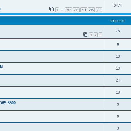
6474
g
1
212
213
214
215
216
…
RISPOSTE
76
1
2
3
8
13
ON
13
24
18
e WS 3500
3
0
3