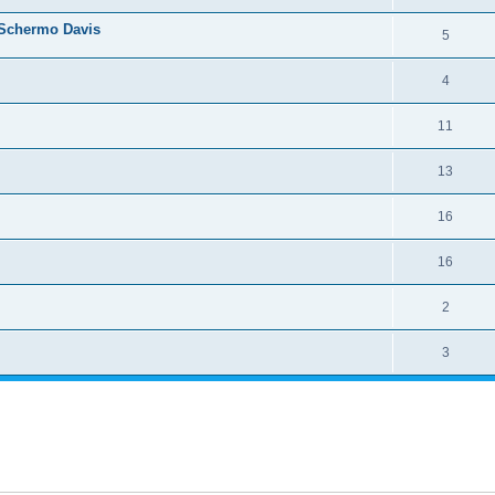
 Schermo Davis
5
4
11
13
16
16
2
3