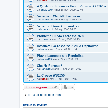
A Qualcuno Interessa Una LaCrosse WS3500 +
da
Snowflake
»
mer 18 nov, 2009 17:46
Sensore T Ws 3600 Lacrosse
da
Liriometeo
»
mer 15 lug, 2009 12:32
Schermo Davis Autoventilato
da
bufera
»
gio 10 lug, 2008 14:25
Problema Pluvio Lacrosse 3600
da
xmeteo
»
mar 18 nov, 2008 10:23
Installata LaCrosse WS2350 A Ospitaletto
da
Radu
»
sab 01 nov, 2008 15:04
Pluvio Lacrosse alla Pendolina!
da
RaffoxBS
»
mar 09 set, 2008 19:07
Che Ne Pensate?
da
RaffoxBS
»
sab 05 apr, 2008 22:07
La Crosse WS2350
da
rules
»
mar 01 apr, 2008 18:46
Nuovo argomento
Torna all’Indice della Board
PERMESSI FORUM