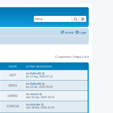
Cerca
Ricerca avanzata
Iscriviti
Login
17 argomenti • Pagina
1
di
1
VISITE
ULTIMO MESSAGGIO
da
RaffoxBS
1837
lun 13 lug, 2026 07:12
da
RaffoxBS
28541
lun 22 dic, 2025 09:20
da
simone
148562
mar 02 apr, 2024 19:13
da
enricobs
2199319
mer 28 feb, 2018 16:24