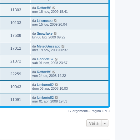
da
RaffoxBS
11303
mer 18 nov, 2009 18:41
da
Liriometeo
10133
mer 15 lug, 2009 20:04
da
Snowflake
17539
lun 06 lug, 2009 09:22
da
MeteoGussago
17012
mer 19 nov, 2008 00:37
da
Gabriele67
21372
sab 01 nov, 2008 23:57
da
RaffoxBS
22259
ven 24 ott, 2008 14:22
da
Umberto82
10043
dom 06 apr, 2008 10:03
da
Umberto82
11091
mar 01 apr, 2008 19:53
17 argomenti • Pagina
1
di
1
Vai a