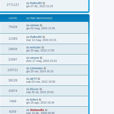
da
RaffoxBS
2771127
gio 07 dic, 2023 11:23
VISITE
ULTIMO MESSAGGIO
da
simone
75429
gio 02 mag, 2024 13:35
da
RaffoxBS
11393
mar 12 mag, 2020 22:15
da
enricobs
19928
gio 20 ago, 2015 17:09
da
simone
21697
dom 17 mag, 2015 23:24
da
Liriometeo
120721
gio 25 set, 2014 16:15
da
ale74
39128
sab 03 mar, 2012 10:55
da
Riccez
10974
sab 30 ott, 2010 20:02
da
bufera
7469
gio 26 ago, 2010 19:34
da
StefanoBs
9259
mar 15 dic, 2009 09:49