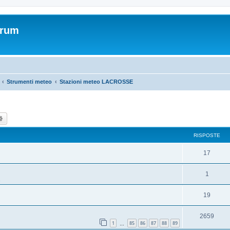
orum
Strumenti meteo
Stazioni meteo LACROSSE
ca
Ricerca avanzata
RISPOSTE
17
1
19
2659
1
85
86
87
88
89
…