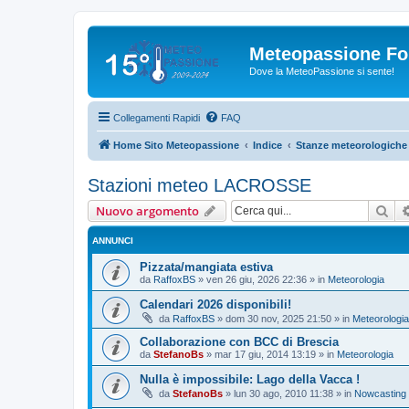
Meteopassione F
Dove la MeteoPassione si sente!
Collegamenti Rapidi
FAQ
Home Sito Meteopassione
Indice
Stanze meteorologiche
Stazioni meteo LACROSSE
Cer
Nuovo argomento
ANNUNCI
Pizzata/mangiata estiva
da
RaffoxBS
»
ven 26 giu, 2026 22:36
» in
Meteorologia
Calendari 2026 disponibili!
da
RaffoxBS
»
dom 30 nov, 2025 21:50
» in
Meteorologia
Collaborazione con BCC di Brescia
da
StefanoBs
»
mar 17 giu, 2014 13:19
» in
Meteorologia
Nulla è impossibile: Lago della Vacca !
da
StefanoBs
»
lun 30 ago, 2010 11:38
» in
Nowcasting