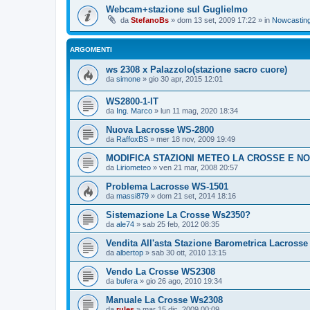
Webcam+stazione sul Guglielmo
da
StefanoBs
»
dom 13 set, 2009 17:22
» in
Nowcastin
ARGOMENTI
ws 2308 x Palazzolo(stazione sacro cuore)
da
simone
»
gio 30 apr, 2015 12:01
WS2800-1-IT
da
Ing. Marco
»
lun 11 mag, 2020 18:34
Nuova Lacrosse WS-2800
da
RaffoxBS
»
mer 18 nov, 2009 19:49
MODIFICA STAZIONI METEO LA CROSSE E N
da
Liriometeo
»
ven 21 mar, 2008 20:57
Problema Lacrosse WS-1501
da
massi879
»
dom 21 set, 2014 18:16
Sistemazione La Crosse Ws2350?
da
ale74
»
sab 25 feb, 2012 08:35
Vendita All'asta Stazione Barometrica Lacross
da
albertop
»
sab 30 ott, 2010 13:15
Vendo La Crosse WS2308
da
bufera
»
gio 26 ago, 2010 19:34
Manuale La Crosse Ws2308
da
rules
»
mar 15 dic, 2009 00:09