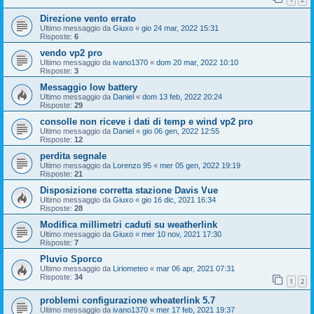
Direzione vento errato
Ultimo messaggio da
Giuxo
«
gio 24 mar, 2022 15:31
Risposte:
6
vendo vp2 pro
Ultimo messaggio da
ivano1370
«
dom 20 mar, 2022 10:10
Risposte:
3
Messaggio low battery
Ultimo messaggio da
Daniel
«
dom 13 feb, 2022 20:24
Risposte:
29
consolle non riceve i dati di temp e wind vp2 pro
Ultimo messaggio da
Daniel
«
gio 06 gen, 2022 12:55
Risposte:
12
perdita segnale
Ultimo messaggio da
Lorenzo 95
«
mer 05 gen, 2022 19:19
Risposte:
21
Disposizione corretta stazione Davis Vue
Ultimo messaggio da
Giuxo
«
gio 16 dic, 2021 16:34
Risposte:
28
Modifica millimetri caduti su weatherlink
Ultimo messaggio da
Giuxo
«
mer 10 nov, 2021 17:30
Risposte:
7
Pluvio Sporco
Ultimo messaggio da
Liriometeo
«
mar 06 apr, 2021 07:31
Risposte:
34
1
2
problemi configurazione wheaterlink 5.7
Ultimo messaggio da
ivano1370
«
mer 17 feb, 2021 19:37