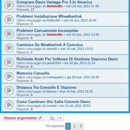
Comprare Davis Vantage Pro 2 In America
Ultimo messaggio da
StefanoBs
«
ven 23 nov, 2012 07:49
Risposte:
17
Problemi Installazione Wheatherlink
Ultimo messaggio da
RaffoxBS
«
ven 02 nov, 2012 23:45
Risposte:
3
Problemi Caricamento Incompleto
Ultimo messaggio da
StefanoBs
«
ven 02 nov, 2012 13:46
Risposte:
5
Cambiare Da Weatherlink A Cumulus
Ultimo messaggio da
mino98
«
mer 05 set, 2012 13:03
Risposte:
2
Richiesta Aiuto Per Software Di Gestione Stazione Davis
Ultimo messaggio da
pimpi1954
«
lun 18 giu, 2012 21:24
Risposte:
8
Memoria Consolle
Ultimo messaggio da
meteopedro
«
gio 29 mar, 2012 20:30
Risposte:
5
Distanza Tra Consolle E Stazione
Ultimo messaggio da
Marzio
«
dom 26 feb, 2012 16:25
Risposte:
5
Come Cambiare Ora Sulla Console Davis
Ultimo messaggio da
Lemine
«
lun 31 ott, 2011 18:53
Risposte:
9
Nuovo argomento
1
2
Prossimo
95 argomenti