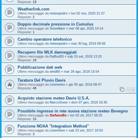
Risposte:
19
Weatherlink.com
Ultimo messaggio da
meteopedro
«
lun 02 nov, 2020 21:37
Risposte:
2
Doppio decimale pressione in Cumulus
Ultimo messaggio da
Snowflake
«
mer 08 apr, 2020 14:14
Risposte:
1
Cambio operatore telefonico
Ultimo messaggio da
meteopedro
«
mar 30 lug, 2019 09:58
Recupero file WLK danneggiati
Ultimo messaggio da
RaffoxBS
«
sab 15 set, 2018 13:20
Risposte:
19
Pubblicazione dati web
Ultimo messaggio da
wind80
«
mar 28 ago, 2018 15:54
Taratura Del Pluvio Davis
Ultimo messaggio da
Liriometeo
«
gio 05 apr, 2018 08:47
Risposte:
48
1
2
Acquisto stazione meteo Davis U.S.A.
Ultimo messaggio da
MarcoSnow
«
dom 07 gen, 2018 16:36
Possibile ingresso in rete nuova stazione meteo Bovegno
Ultimo messaggio da
StefanoBs
«
lun 02 ott, 2017 08:25
Risposte:
15
Funzione NOAA "Integration Method"
Ultimo messaggio da
Liriometeo
«
sab 23 set, 2017 18:50
Risposte:
3