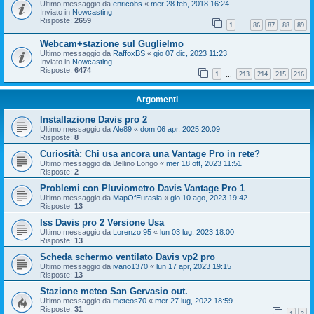
Ultimo messaggio da
enricobs
«
mer 28 feb, 2018 16:24
Inviato in
Nowcasting
Risposte:
2659
1
86
87
88
89
…
Webcam+stazione sul Guglielmo
Ultimo messaggio da
RaffoxBS
«
gio 07 dic, 2023 11:23
Inviato in
Nowcasting
Risposte:
6474
1
213
214
215
216
…
Argomenti
Installazione Davis pro 2
Ultimo messaggio da
Ale89
«
dom 06 apr, 2025 20:09
Risposte:
8
Curiosità: Chi usa ancora una Vantage Pro in rete?
Ultimo messaggio da
Bellino Longo
«
mer 18 ott, 2023 11:51
Risposte:
2
Problemi con Pluviometro Davis Vantage Pro 1
Ultimo messaggio da
MapOfEurasia
«
gio 10 ago, 2023 19:42
Risposte:
13
Iss Davis pro 2 Versione Usa
Ultimo messaggio da
Lorenzo 95
«
lun 03 lug, 2023 18:00
Risposte:
13
Scheda schermo ventilato Davis vp2 pro
Ultimo messaggio da
ivano1370
«
lun 17 apr, 2023 19:15
Risposte:
13
Stazione meteo San Gervasio out.
Ultimo messaggio da
meteos70
«
mer 27 lug, 2022 18:59
Risposte:
31
1
2