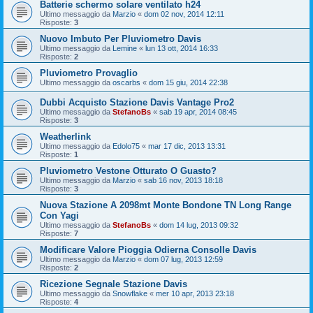
Batterie schermo solare ventilato h24
Ultimo messaggio da
Marzio
«
dom 02 nov, 2014 12:11
Risposte:
3
Nuovo Imbuto Per Pluviometro Davis
Ultimo messaggio da
Lemine
«
lun 13 ott, 2014 16:33
Risposte:
2
Pluviometro Provaglio
Ultimo messaggio da
oscarbs
«
dom 15 giu, 2014 22:38
Dubbi Acquisto Stazione Davis Vantage Pro2
Ultimo messaggio da
StefanoBs
«
sab 19 apr, 2014 08:45
Risposte:
3
Weatherlink
Ultimo messaggio da
Edolo75
«
mar 17 dic, 2013 13:31
Risposte:
1
Pluviometro Vestone Otturato O Guasto?
Ultimo messaggio da
Marzio
«
sab 16 nov, 2013 18:18
Risposte:
3
Nuova Stazione A 2098mt Monte Bondone TN Long Range
Con Yagi
Ultimo messaggio da
StefanoBs
«
dom 14 lug, 2013 09:32
Risposte:
7
Modificare Valore Pioggia Odierna Consolle Davis
Ultimo messaggio da
Marzio
«
dom 07 lug, 2013 12:59
Risposte:
2
Ricezione Segnale Stazione Davis
Ultimo messaggio da
Snowflake
«
mer 10 apr, 2013 23:18
Risposte:
4