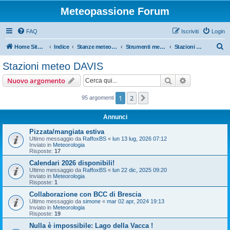
Meteopassione Forum
FAQ
Iscriviti
Login
C
Home Sito Meteopassione
Indice
Stanze meteorologiche
Strumenti meteo
Stazioni meteo DAVIS
e
Stazioni meteo DAVIS
r
Cerca
Ricerca avan
Nuovo argomento
c
a
1
2
Prossimo
95 argomenti
Annunci
Pizzata/mangiata estiva
Ultimo messaggio da
RaffoxBS
«
lun 13 lug, 2026 07:12
Inviato in
Meteorologia
Risposte:
17
Calendari 2026 disponibili!
Ultimo messaggio da
RaffoxBS
«
lun 22 dic, 2025 09:20
Inviato in
Meteorologia
Risposte:
1
Collaborazione con BCC di Brescia
Ultimo messaggio da
simone
«
mar 02 apr, 2024 19:13
Inviato in
Meteorologia
Risposte:
19
Nulla è impossibile: Lago della Vacca !