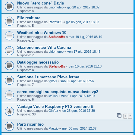
Nuovo "aero cone" Davis
Ultimo messaggio da
Liriometeo
«
gio 20 apr, 2017 18:32
Risposte:
4
File realtime
Ultimo messaggio da
RaffoxBS
«
gio 05 gen, 2017 18:53
Risposte:
5
Weatherlink e Windows 10
Ultimo messaggio da
StefanoBs
«
mar 19 lug, 2016 08:19
Risposte:
1
Stazione meteo Villa Carcina
Ultimo messaggio da
Liriometeo
«
ven 17 giu, 2016 18:43
Risposte:
7
Datalogger necessario
Ultimo messaggio da
StefanoBs
«
ven 10 giu, 2016 11:18
Risposte:
4
Stazione Lumezzane Pieve ferma
Ultimo messaggio da
fgb59
«
sab 02 apr, 2016 05:56
Risposte:
7
cerco consigli su acquisto nuova davis vp2
Ultimo messaggio da
iw2lao
«
ven 01 apr, 2016 18:10
Risposte:
6
Vantage Vue e Raspberry PI 2 versione B
Ultimo messaggio da
Ginfox
«
lun 25 gen, 2016 17:39
Risposte:
38
1
2
Parti ricambio
Ultimo messaggio da
Marzio
«
mer 05 nov, 2014 12:37