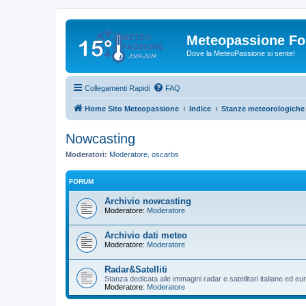
Meteopassione F
Dove la MeteoPassione si sente!
Collegamenti Rapidi
FAQ
Home Sito Meteopassione
Indice
Stanze meteorologiche
Nowcasting
Moderatori:
Moderatore
,
oscarbs
FORUM
Archivio nowcasting
Moderatore:
Moderatore
Archivio dati meteo
Moderatore:
Moderatore
Radar&Satelliti
Stanza dedicata alle immagini radar e satellitari italiane ed e
Moderatore:
Moderatore