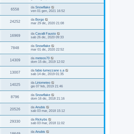
da
Snowflake
6558
ven 01 gen, 2021 16:52
da
Borgo
24252
mar 29 dic, 2020 21:08
da
Cavalli Fausto
16969
sab 26 dic, 2020 09:33
da
Snowflake
7848
mar 01 dic, 2020 22:52
da
meteos70
14309
dom 15 dic, 2019 12:02
da
fabio lumezzane s.a
13007
sab 14 dic, 2019 01:35
da
Liriometeo
14025
gio 07 feb, 2019 21:46
da
Snowflake
8796
dom 16 dic, 2018 21:16
da
Anubis
20526
sab 03 mar, 2018 15:12
da
Rickybs
29330
sab 03 mar, 2018 11:02
da
Anubis
18649