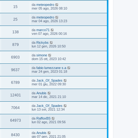
da
meteopedro
15
mer 05 ago, 2026 08:10
da
meteopedro
25
mar 04 ago, 2026 13:23
da
marco71
138
ven 07 ago, 2026 00:16
da
Rickybs
879
lun 12 gen, 2026 10:50
da
simone
6903
dom 15 ott, 2023 10:42
da
fabio lumezzane s.a
9637
mar 24 gen, 2023 01:18
da
Jack_Of_Spades
6789
mer 01 giu, 2022 09:30
da
Anubis
12401
mar 14 dic, 2021 21:10
da
Jack_Of_Spades
7064
lun 13 set, 2021 12:34
da
RaffoxBS
64973
lun 02 ago, 2021 09:56
da
Anubis
8430
gio 07 gen, 2021 21:05