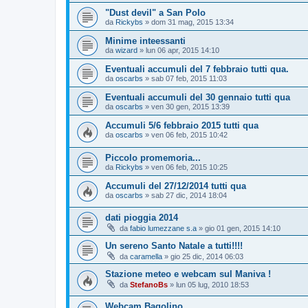
"Dust devil" a San Polo
da
Rickybs
»
dom 31 mag, 2015 13:34
Minime inteessanti
da
wizard
»
lun 06 apr, 2015 14:10
Eventuali accumuli del 7 febbraio tutti qua.
da
oscarbs
»
sab 07 feb, 2015 11:03
Eventuali accumuli del 30 gennaio tutti qua
da
oscarbs
»
ven 30 gen, 2015 13:39
Accumuli 5/6 febbraio 2015 tutti qua
da
oscarbs
»
ven 06 feb, 2015 10:42
Piccolo promemoria...
da
Rickybs
»
ven 06 feb, 2015 10:25
Accumuli del 27/12/2014 tutti qua
da
oscarbs
»
sab 27 dic, 2014 18:04
dati pioggia 2014
da
fabio lumezzane s.a
»
gio 01 gen, 2015 14:10
Un sereno Santo Natale a tutti!!!!
da
caramella
»
gio 25 dic, 2014 06:03
Stazione meteo e webcam sul Maniva !
da
StefanoBs
»
lun 05 lug, 2010 18:53
Webcam Bagolino