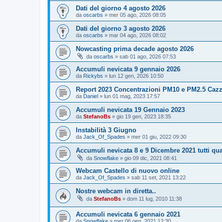
Dati del giorno 4 agosto 2026
da
oscarbs
»
mer 05 ago, 2026 08:05
Dati del giorno 3 agosto 2026
da
oscarbs
»
mar 04 ago, 2026 08:02
Nowcasting prima decade agosto 2026
da
oscarbs
»
sab 01 ago, 2026 07:53
Accumuli nevicata 9 gennaio 2026
da
Rickybs
»
lun 12 gen, 2026 10:50
Report 2023 Concentrazioni PM10 e PM2.5 Caz
da
Daniel
»
lun 01 mag, 2023 17:57
Accumuli nevicata 19 Gennaio 2023
da
StefanoBs
»
gio 19 gen, 2023 18:35
Instabilità 3 Giugno
da
Jack_Of_Spades
»
mer 01 giu, 2022 09:30
Accumuli nevicata 8 e 9 Dicembre 2021 tutti qu
da
Snowflake
»
gio 09 dic, 2021 08:41
Webcam Castello di nuovo online
da
Jack_Of_Spades
»
sab 11 set, 2021 13:22
Nostre webcam in diretta..
da
StefanoBs
»
dom 11 lug, 2010 11:38
Accumuli nevicata 6 gennaio 2021
da
Snowflake
»
mer 06 gen, 2021 12:30