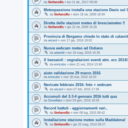
da
StefanoBs
»
lun 11 dic, 2017 09:08
Meteopassione installa una stazione Davis sul 
da
StefanoBs
»
dom 18 ott, 2009 18:49
Diretta delle stazioni meteo di bresciameteo !!
da
StefanoBs
»
gio 22 ott, 2009 15:26
Provincia di Bergamo chiede lo stato di calami
da
wizard
»
ven 17 giu, 2016 18:02
Nuova webcam meteo ad Ostiano
da
adanieli
»
lun 16 mag, 2016 10:35
X bassaioli : segnalazioni eventi atm. ecc 2014
da
enricobs
»
dom 21 set, 2014 13:40
aiuto validazione 29 marzo 2016
da
enricobs
»
mer 30 mar, 2016 18:20
Nevicate febbraio 2016: foto + webcam
da
wizard
»
dom 07 feb, 2016 17:36
Accumuli del 2-3-4 gennaio 2016 tutti qua
da
Snowflake
»
dom 03 gen, 2016 18:29
Record battuti - aggiornamenti vari..
da
StefanoBs
»
mer 08 lug, 2015 08:42
Installazione stazione meteo sulla Maddalena!
da
StefanoBs
»
gio 20 mag, 2010 09:27