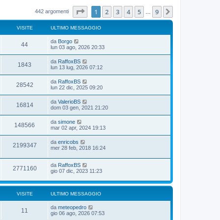
s
m
u
s
o
l
Pagina
1
di
9
1
2
3
4
5
9
Prossimo
442 argomenti
a
…
m
t
g
e
i
g
s
m
VISITE
ULTIMO MESSAGGIO
i
s
o
o
a
m
da
Borgo
g
e
44
lun 03 ago, 2026 20:33
g
s
i
s
o
a
da
RaffoxBS
1843
g
lun 13 lug, 2026 07:12
g
i
da
RaffoxBS
28542
o
lun 22 dic, 2025 09:20
da
ValerioBS
16814
dom 03 gen, 2021 21:20
da
simone
148566
mar 02 apr, 2024 19:13
da
enricobs
2199347
mer 28 feb, 2018 16:24
da
RaffoxBS
2771160
gio 07 dic, 2023 11:23
VISITE
ULTIMO MESSAGGIO
da
meteopedro
11
gio 06 ago, 2026 07:53