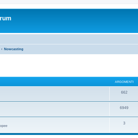
orum
Nowcasting
ARGOMENTI
662
6949
3
uropee