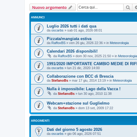
Cer
Nuovo argomento
ANNUNCI
Luglio 2026 tutti i dati qua
da
oscarbs
»
sab 01 ago, 2026 08:01
Pizzata/mangiata estiva
da
RaffoxBS
»
ven 26 giu, 2026 22:36
» in
Meteorologia
Calendari 2026 disponibili!
da
RaffoxBS
»
dom 30 nov, 2025 21:50
» in
Meteorologia
1991/2020 IMPORTANTE CAMBIO MEDIE DI RI
da
oscarbs
»
lun 21 dic, 2020 14:00
Collaborazione con BCC di Brescia
da
StefanoBs
»
mar 17 giu, 2014 13:19
» in
Meteorologia
Nulla è impossibile: Lago della Vacca !
da
StefanoBs
»
lun 30 ago, 2010 11:38
Webcam+stazione sul Guglielmo
da
StefanoBs
»
dom 13 set, 2009 17:22
ARGOMENTI
Dati del giorno 5 agosto 2026
da
oscarbs
»
gio 06 ago, 2026 07:51