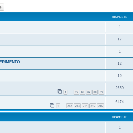
ca
Ricerca avanzata
RISPOSTE
1
17
1
FERIMENTO
12
19
2659
1
85
86
87
88
89
…
6474
1
212
213
214
215
216
…
RISPOSTE
1