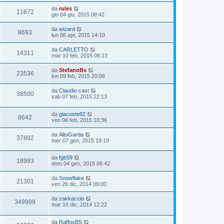
da
rules
11672
gio 04 giu, 2015 08:42
da
wizard
8693
lun 06 apr, 2015 14:10
da
CARLETTO
14311
mar 10 feb, 2015 06:13
da
StefanoBs
23536
lun 09 feb, 2015 20:06
da
Claudio cast
38500
sab 07 feb, 2015 22:13
da
giacoste82
8642
ven 06 feb, 2015 10:36
da
AltoGarda
37892
mer 07 gen, 2015 19:19
da
fgb59
18993
dom 04 gen, 2015 06:42
da
Snowflake
21301
ven 26 dic, 2014 09:00
da
zakkaccio
349999
mar 16 dic, 2014 12:22
da
RaffoxBS