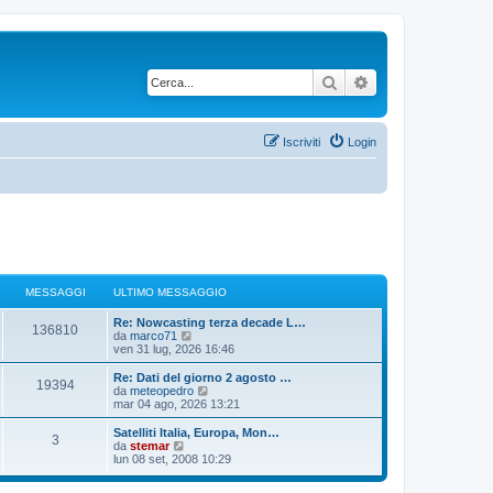
Cerca
Ricerca avanzata
Iscriviti
Login
MESSAGGI
ULTIMO MESSAGGIO
Re: Nowcasting terza decade L…
136810
V
da
marco71
e
ven 31 lug, 2026 16:46
d
i
Re: Dati del giorno 2 agosto …
19394
u
V
da
meteopedro
l
e
mar 04 ago, 2026 13:21
t
d
i
i
Satelliti Italia, Europa, Mon…
3
m
u
V
da
stemar
o
l
e
lun 08 set, 2008 10:29
m
t
d
e
i
i