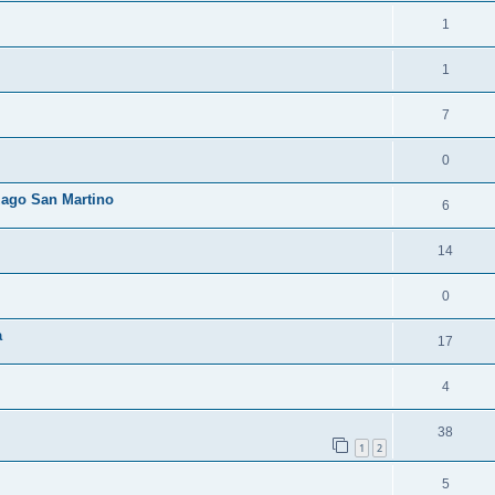
1
1
7
0
zago San Martino
6
14
0
a
17
4
38
1
2
5