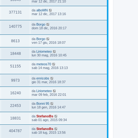
mar 12 dic, 2017 21:10
da
alboMN
377131
mar 12 dic, 2017 13:16
da
Borgo
140775
dom 18 dic, 2016 20:17
da
Borgo
8613
ven 17 giu, 2016 18:07
da
Liriometeo
18448
lun 30 mag, 2016 10:45
da
meteos70
51155
sab 14 mag, 2016 13:13
da
enricobs
9973
gio 31 mar, 2016 18:37
da
Liriometeo
16240
mar 09 feb, 2016 22:01
da
Bonni 95
22453
lun 18 gen, 2016 14:47
da
StefanoBs
18831
sab 01 ago, 2015 09:34
da
StefanoBs
404787
sab 18 lug, 2015 13:56