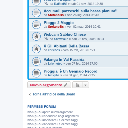
da
RaffoxBS
»
sab 01 nov, 2014 19:38
Accumuli pazzeschi sulla bassa pianura!!
da
StefanoBs
»
sab 26 lug, 2014 08:30
Piogge 2 Maggio
da
StefanoBs
»
ven 02 mag, 2014 10:41
Webcam Sabbio Chiese
da
Snowflake
»
sab 22 nov, 2008 18:24
X Gli Abitanti Della Bassa
da
enricobs
»
ven 15 feb, 2013 07:21
Valanga In Val Passiria
da
Liriometeo
»
ven 07 feb, 2014 17:00
Pioggia, è Un Gennaio Record
da
Rickybs
»
ven 31 gen, 2014 22:27
Nuovo argomento
Torna all’Indice della Board
PERMESSI FORUM
Non puoi
aprire nuovi argomenti
Non puoi
rispondere negli argomenti
Non puoi
modificare i tuoi messaggi
Non puoi
cancellare i tuoi messaggi
Non puoi
inviare allegati