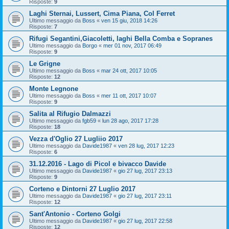
Risposte:
9
Laghi Sternai, Lussert, Cima Piana, Col Ferret
Ultimo messaggio da
Boss
«
ven 15 giu, 2018 14:26
Risposte:
7
Rifugi Segantini,Giacoletti, laghi Bella Comba e Sopranes
Ultimo messaggio da
Borgo
«
mer 01 nov, 2017 06:49
Risposte:
9
Le Grigne
Ultimo messaggio da
Boss
«
mar 24 ott, 2017 10:05
Risposte:
12
Monte Legnone
Ultimo messaggio da
Boss
«
mer 11 ott, 2017 10:07
Risposte:
9
Salita al Rifugio Dalmazzi
Ultimo messaggio da
fgb59
«
lun 28 ago, 2017 17:28
Risposte:
18
Vezza d'Oglio 27 Lugliio 2017
Ultimo messaggio da
Davide1987
«
ven 28 lug, 2017 12:23
Risposte:
6
31.12.2016 - Lago di Picol e bivacco Davide
Ultimo messaggio da
Davide1987
«
gio 27 lug, 2017 23:13
Risposte:
9
Corteno e Dintorni 27 Luglio 2017
Ultimo messaggio da
Davide1987
«
gio 27 lug, 2017 23:11
Risposte:
12
Sant'Antonio - Corteno Golgi
Ultimo messaggio da
Davide1987
«
gio 27 lug, 2017 22:58
Risposte:
12