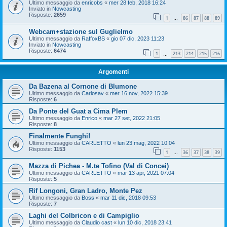
Ultimo messaggio da
enricobs
«
mer 28 feb, 2018 16:24
Inviato in
Nowcasting
Risposte:
2659
1
86
87
88
89
…
Webcam+stazione sul Guglielmo
Ultimo messaggio da
RaffoxBS
«
gio 07 dic, 2023 11:23
Inviato in
Nowcasting
Risposte:
6474
1
213
214
215
216
…
Argomenti
Da Bazena al Cornone di Blumone
Ultimo messaggio da
Carlosav
«
mer 16 nov, 2022 15:39
Risposte:
6
Da Ponte del Guat a Cima Plem
Ultimo messaggio da
Enrico
«
mar 27 set, 2022 21:05
Risposte:
8
Finalmente Funghi!
Ultimo messaggio da
CARLETTO
«
lun 23 mag, 2022 10:04
Risposte:
1153
1
36
37
38
39
…
Mazza di Pichea - M.te Tofino (Val di Concei)
Ultimo messaggio da
CARLETTO
«
mar 13 apr, 2021 07:04
Risposte:
5
Rif Longoni, Gran Ladro, Monte Pez
Ultimo messaggio da
Boss
«
mar 11 dic, 2018 09:53
Risposte:
7
Laghi del Colbricon e di Campiglio
Ultimo messaggio da
Claudio cast
«
lun 10 dic, 2018 23:41