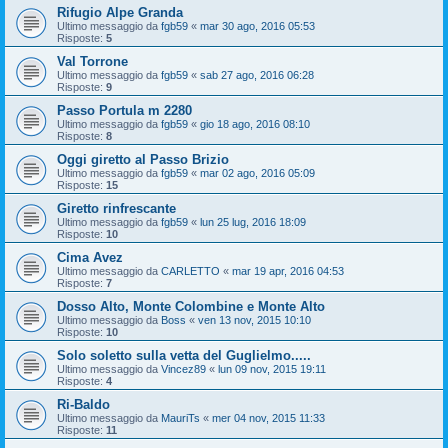
Rifugio Alpe Granda
Ultimo messaggio da
fgb59
«
mar 30 ago, 2016 05:53
Risposte:
5
Val Torrone
Ultimo messaggio da
fgb59
«
sab 27 ago, 2016 06:28
Risposte:
9
Passo Portula m 2280
Ultimo messaggio da
fgb59
«
gio 18 ago, 2016 08:10
Risposte:
8
Oggi giretto al Passo Brizio
Ultimo messaggio da
fgb59
«
mar 02 ago, 2016 05:09
Risposte:
15
Giretto rinfrescante
Ultimo messaggio da
fgb59
«
lun 25 lug, 2016 18:09
Risposte:
10
Cima Avez
Ultimo messaggio da
CARLETTO
«
mar 19 apr, 2016 04:53
Risposte:
7
Dosso Alto, Monte Colombine e Monte Alto
Ultimo messaggio da
Boss
«
ven 13 nov, 2015 10:10
Risposte:
10
Solo soletto sulla vetta del Guglielmo.....
Ultimo messaggio da
Vincez89
«
lun 09 nov, 2015 19:11
Risposte:
4
Ri-Baldo
Ultimo messaggio da
MauriTs
«
mer 04 nov, 2015 11:33
Risposte:
11