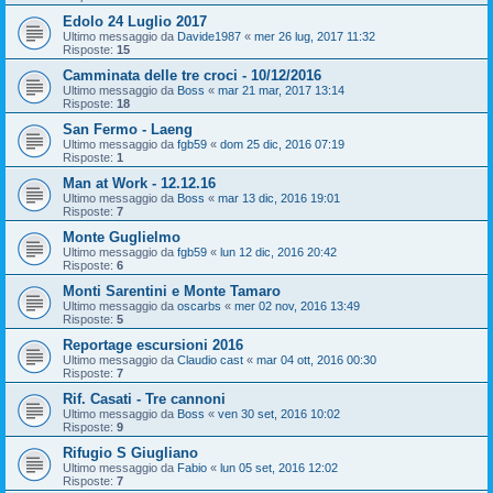
Edolo 24 Luglio 2017
Ultimo messaggio da
Davide1987
«
mer 26 lug, 2017 11:32
Risposte:
15
Camminata delle tre croci - 10/12/2016
Ultimo messaggio da
Boss
«
mar 21 mar, 2017 13:14
Risposte:
18
San Fermo - Laeng
Ultimo messaggio da
fgb59
«
dom 25 dic, 2016 07:19
Risposte:
1
Man at Work - 12.12.16
Ultimo messaggio da
Boss
«
mar 13 dic, 2016 19:01
Risposte:
7
Monte Guglielmo
Ultimo messaggio da
fgb59
«
lun 12 dic, 2016 20:42
Risposte:
6
Monti Sarentini e Monte Tamaro
Ultimo messaggio da
oscarbs
«
mer 02 nov, 2016 13:49
Risposte:
5
Reportage escursioni 2016
Ultimo messaggio da
Claudio cast
«
mar 04 ott, 2016 00:30
Risposte:
7
Rif. Casati - Tre cannoni
Ultimo messaggio da
Boss
«
ven 30 set, 2016 10:02
Risposte:
9
Rifugio S Giugliano
Ultimo messaggio da
Fabio
«
lun 05 set, 2016 12:02
Risposte:
7