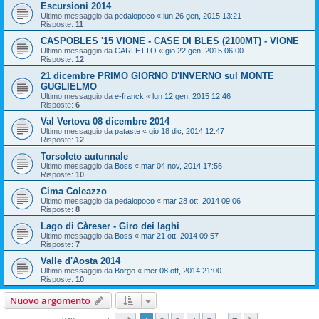
Escursioni 2014
Ultimo messaggio da
pedalopoco
«
lun 26 gen, 2015 13:21
Risposte:
11
CASPOBLES '15 VIONE - CASE DI BLES (2100MT) - VIONE
Ultimo messaggio da
CARLETTO
«
gio 22 gen, 2015 06:00
Risposte:
12
21 dicembre PRIMO GIORNO D'INVERNO sul MONTE
GUGLIELMO
Ultimo messaggio da
e-franck
«
lun 12 gen, 2015 12:46
Risposte:
6
Val Vertova 08 dicembre 2014
Ultimo messaggio da
pataste
«
gio 18 dic, 2014 12:47
Risposte:
12
Torsoleto autunnale
Ultimo messaggio da
Boss
«
mar 04 nov, 2014 17:56
Risposte:
10
Cima Coleazzo
Ultimo messaggio da
pedalopoco
«
mar 28 ott, 2014 09:06
Risposte:
8
Lago di Càreser - Giro dei laghi
Ultimo messaggio da
Boss
«
mar 21 ott, 2014 09:57
Risposte:
7
Valle d'Aosta 2014
Ultimo messaggio da
Borgo
«
mer 08 ott, 2014 21:00
Risposte:
10
Nuovo argomento