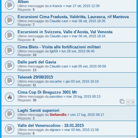
Alben
Ultimo messaggio da
e-franck
«
mar 27 ott, 2015 12:39
Risposte:
9
Escursioni Cima Fradusta, Valdritta, Laurasca, rif Mantova
Ultimo messaggio da
Claudio cast
«
mar 06 ott, 2015 18:35
Risposte:
7
Escursioni in Svizzera, Valle d'Aosta, Val Venosta
Ultimo messaggio da
Claudio cast
«
mar 06 ott, 2015 18:16
Risposte:
8
Cima Bleis - Visita alle fortificazioni militari
Ultimo messaggio da
fgb59
«
lun 28 set, 2015 06:45
Risposte:
10
Dalle parti del Gavia
Ultimo messaggio da
Claudio cast
«
sab 05 set, 2015 00:59
Risposte:
13
Telenek 29/08/2015
Ultimo messaggio da
oscarbs
«
gio 03 set, 2015 16:19
Risposte:
11
Cima Cop Di Breguzzo 3001 Mt
Ultimo messaggio da
pasotteo
«
mar 28 lug, 2015 00:13
Risposte:
36
1
2
Laghi Seroti superiori
Ultimo messaggio da
StefanoBs
«
ven 17 lug, 2015 08:17
Risposte:
3
Valle del Venerocolino - 18.01.2015
Ultimo messaggio da
elgnaro
«
mar 03 feb, 2015 21:56
Risposte:
8