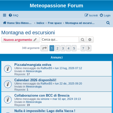
Meteopassione Forum
FAQ
Iscriviti
Login
C
Home Sito Meteopassione
Indice
Free space
Montagna ed escursioni
e
Montagna ed escursioni
r
Cerca
Ricerca avan
Nuovo argomento
c
a
Pagina
1
di
7
1
2
3
4
5
7
Prossimo
348 argomenti
…
Annunci
Pizzata/mangiata estiva
Ultimo messaggio da
RaffoxBS
«
lun 13 lug, 2026 07:12
Inviato in
Meteorologia
Risposte:
17
Calendari 2026 disponibili!
Ultimo messaggio da
RaffoxBS
«
lun 22 dic, 2025 09:20
Inviato in
Meteorologia
Risposte:
1
Collaborazione con BCC di Brescia
Ultimo messaggio da
simone
«
mar 02 apr, 2024 19:13
Inviato in
Meteorologia
Risposte:
19
Nulla è impossibile: Lago della Vacca !