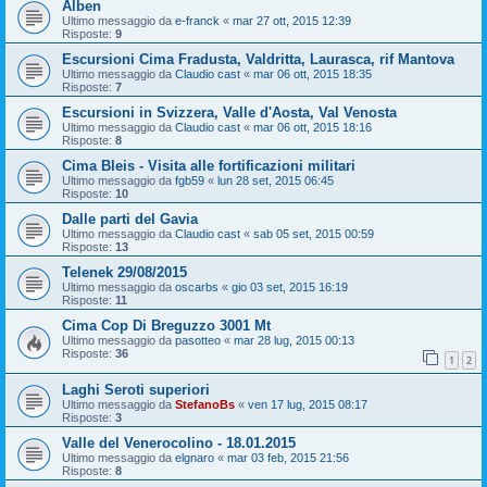
Alben
Ultimo messaggio da
e-franck
«
mar 27 ott, 2015 12:39
Risposte:
9
Escursioni Cima Fradusta, Valdritta, Laurasca, rif Mantova
Ultimo messaggio da
Claudio cast
«
mar 06 ott, 2015 18:35
Risposte:
7
Escursioni in Svizzera, Valle d'Aosta, Val Venosta
Ultimo messaggio da
Claudio cast
«
mar 06 ott, 2015 18:16
Risposte:
8
Cima Bleis - Visita alle fortificazioni militari
Ultimo messaggio da
fgb59
«
lun 28 set, 2015 06:45
Risposte:
10
Dalle parti del Gavia
Ultimo messaggio da
Claudio cast
«
sab 05 set, 2015 00:59
Risposte:
13
Telenek 29/08/2015
Ultimo messaggio da
oscarbs
«
gio 03 set, 2015 16:19
Risposte:
11
Cima Cop Di Breguzzo 3001 Mt
Ultimo messaggio da
pasotteo
«
mar 28 lug, 2015 00:13
Risposte:
36
1
2
Laghi Seroti superiori
Ultimo messaggio da
StefanoBs
«
ven 17 lug, 2015 08:17
Risposte:
3
Valle del Venerocolino - 18.01.2015
Ultimo messaggio da
elgnaro
«
mar 03 feb, 2015 21:56
Risposte:
8