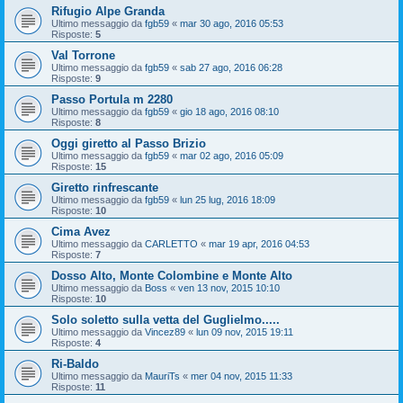
Rifugio Alpe Granda
Ultimo messaggio da
fgb59
«
mar 30 ago, 2016 05:53
Risposte:
5
Val Torrone
Ultimo messaggio da
fgb59
«
sab 27 ago, 2016 06:28
Risposte:
9
Passo Portula m 2280
Ultimo messaggio da
fgb59
«
gio 18 ago, 2016 08:10
Risposte:
8
Oggi giretto al Passo Brizio
Ultimo messaggio da
fgb59
«
mar 02 ago, 2016 05:09
Risposte:
15
Giretto rinfrescante
Ultimo messaggio da
fgb59
«
lun 25 lug, 2016 18:09
Risposte:
10
Cima Avez
Ultimo messaggio da
CARLETTO
«
mar 19 apr, 2016 04:53
Risposte:
7
Dosso Alto, Monte Colombine e Monte Alto
Ultimo messaggio da
Boss
«
ven 13 nov, 2015 10:10
Risposte:
10
Solo soletto sulla vetta del Guglielmo.....
Ultimo messaggio da
Vincez89
«
lun 09 nov, 2015 19:11
Risposte:
4
Ri-Baldo
Ultimo messaggio da
MauriTs
«
mer 04 nov, 2015 11:33
Risposte:
11