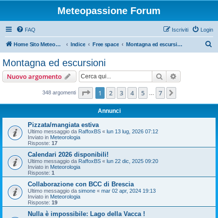
Meteopassione Forum
FAQ
Iscriviti
Login
C
Home Sito Meteopassione
Indice
Free space
Montagna ed escursioni
e
Montagna ed escursioni
r
Cerca
Ricerca avan
Nuovo argomento
c
a
Pagina
1
di
7
1
2
3
4
5
7
Prossimo
348 argomenti
…
Annunci
Pizzata/mangiata estiva
Ultimo messaggio da
RaffoxBS
«
lun 13 lug, 2026 07:12
Inviato in
Meteorologia
Risposte:
17
Calendari 2026 disponibili!
Ultimo messaggio da
RaffoxBS
«
lun 22 dic, 2025 09:20
Inviato in
Meteorologia
Risposte:
1
Collaborazione con BCC di Brescia
Ultimo messaggio da
simone
«
mar 02 apr, 2024 19:13
Inviato in
Meteorologia
Risposte:
19
Nulla è impossibile: Lago della Vacca !