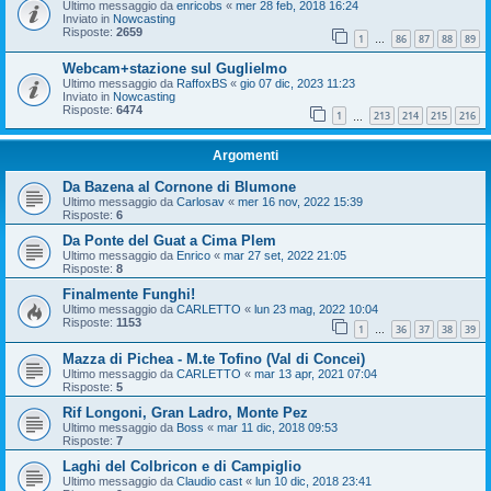
Ultimo messaggio da
enricobs
«
mer 28 feb, 2018 16:24
Inviato in
Nowcasting
Risposte:
2659
1
86
87
88
89
…
Webcam+stazione sul Guglielmo
Ultimo messaggio da
RaffoxBS
«
gio 07 dic, 2023 11:23
Inviato in
Nowcasting
Risposte:
6474
1
213
214
215
216
…
Argomenti
Da Bazena al Cornone di Blumone
Ultimo messaggio da
Carlosav
«
mer 16 nov, 2022 15:39
Risposte:
6
Da Ponte del Guat a Cima Plem
Ultimo messaggio da
Enrico
«
mar 27 set, 2022 21:05
Risposte:
8
Finalmente Funghi!
Ultimo messaggio da
CARLETTO
«
lun 23 mag, 2022 10:04
Risposte:
1153
1
36
37
38
39
…
Mazza di Pichea - M.te Tofino (Val di Concei)
Ultimo messaggio da
CARLETTO
«
mar 13 apr, 2021 07:04
Risposte:
5
Rif Longoni, Gran Ladro, Monte Pez
Ultimo messaggio da
Boss
«
mar 11 dic, 2018 09:53
Risposte:
7
Laghi del Colbricon e di Campiglio
Ultimo messaggio da
Claudio cast
«
lun 10 dic, 2018 23:41