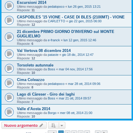
Escursioni 2014
Ultimo messaggio da
pedalopoco
«
lun 26 gen, 2015 13:21
Risposte:
11
CASPOBLES '15 VIONE - CASE DI BLES (2100MT) - VIONE
Ultimo messaggio da
CARLETTO
«
gio 22 gen, 2015 06:00
Risposte:
12
21 dicembre PRIMO GIORNO D'INVERNO sul MONTE
GUGLIELMO
Ultimo messaggio da
e-franck
«
lun 12 gen, 2015 12:46
Risposte:
6
Val Vertova 08 dicembre 2014
Ultimo messaggio da
pataste
«
gio 18 dic, 2014 12:47
Risposte:
12
Torsoleto autunnale
Ultimo messaggio da
Boss
«
mar 04 nov, 2014 17:56
Risposte:
10
Cima Coleazzo
Ultimo messaggio da
pedalopoco
«
mar 28 ott, 2014 09:06
Risposte:
8
Lago di Càreser - Giro dei laghi
Ultimo messaggio da
Boss
«
mar 21 ott, 2014 09:57
Risposte:
7
Valle d'Aosta 2014
Ultimo messaggio da
Borgo
«
mer 08 ott, 2014 21:00
Risposte:
10
Nuovo argomento