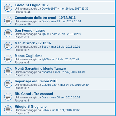
Edolo 24 Luglio 2017
Ultimo messaggio da
Davide1987
«
mer 26 lug, 2017 11:32
Risposte:
15
Camminata delle tre croci - 10/12/2016
Ultimo messaggio da
Boss
«
mar 21 mar, 2017 13:14
Risposte:
18
San Fermo - Laeng
Ultimo messaggio da
fgb59
«
dom 25 dic, 2016 07:19
Risposte:
1
Man at Work - 12.12.16
Ultimo messaggio da
Boss
«
mar 13 dic, 2016 19:01
Risposte:
7
Monte Guglielmo
Ultimo messaggio da
fgb59
«
lun 12 dic, 2016 20:42
Risposte:
6
Monti Sarentini e Monte Tamaro
Ultimo messaggio da
oscarbs
«
mer 02 nov, 2016 13:49
Risposte:
5
Reportage escursioni 2016
Ultimo messaggio da
Claudio cast
«
mar 04 ott, 2016 00:30
Risposte:
7
Rif. Casati - Tre cannoni
Ultimo messaggio da
Boss
«
ven 30 set, 2016 10:02
Risposte:
9
Rifugio S Giugliano
Ultimo messaggio da
Fabio
«
lun 05 set, 2016 12:02
Risposte:
7