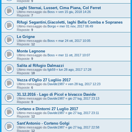
Risposte:
9
Laghi Sternai, Lussert, Cima Piana, Col Ferret
Ultimo messaggio da
Boss
«
ven 15 giu, 2018 14:26
Risposte:
7
Rifugi Segantini,Giacoletti, laghi Bella Comba e Sopranes
Ultimo messaggio da
Borgo
«
mer 01 nov, 2017 06:49
Risposte:
9
Le Grigne
Ultimo messaggio da
Boss
«
mar 24 ott, 2017 10:05
Risposte:
12
Monte Legnone
Ultimo messaggio da
Boss
«
mer 11 ott, 2017 10:07
Risposte:
9
Salita al Rifugio Dalmazzi
Ultimo messaggio da
fgb59
«
lun 28 ago, 2017 17:28
Risposte:
18
Vezza d'Oglio 27 Lugliio 2017
Ultimo messaggio da
Davide1987
«
ven 28 lug, 2017 12:23
Risposte:
6
31.12.2016 - Lago di Picol e bivacco Davide
Ultimo messaggio da
Davide1987
«
gio 27 lug, 2017 23:13
Risposte:
9
Corteno e Dintorni 27 Luglio 2017
Ultimo messaggio da
Davide1987
«
gio 27 lug, 2017 23:11
Risposte:
12
Sant'Antonio - Corteno Golgi
Ultimo messaggio da
Davide1987
«
gio 27 lug, 2017 22:58
Risposte:
12