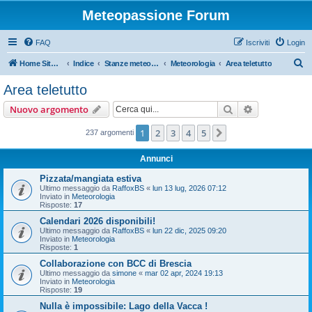
Meteopassione Forum
FAQ
Iscriviti
Login
C
Home Sito Meteopassione
Indice
Stanze meteorologiche
Meteorologia
Area teletutto
e
Area teletutto
r
Cerca
Ricerca avan
Nuovo argomento
c
a
1
2
3
4
5
Prossimo
237 argomenti
Annunci
Pizzata/mangiata estiva
Ultimo messaggio da
RaffoxBS
«
lun 13 lug, 2026 07:12
Inviato in
Meteorologia
Risposte:
17
Calendari 2026 disponibili!
Ultimo messaggio da
RaffoxBS
«
lun 22 dic, 2025 09:20
Inviato in
Meteorologia
Risposte:
1
Collaborazione con BCC di Brescia
Ultimo messaggio da
simone
«
mar 02 apr, 2024 19:13
Inviato in
Meteorologia
Risposte:
19
Nulla è impossibile: Lago della Vacca !