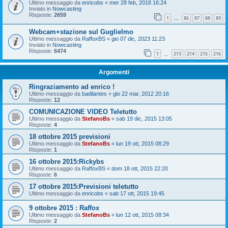
Ultimo messaggio da
enricobs
«
mer 28 feb, 2018 16:24
Inviato in
Nowcasting
Risposte:
2659
1
86
87
88
89
…
Webcam+stazione sul Guglielmo
Ultimo messaggio da
RaffoxBS
«
gio 07 dic, 2023 11:23
Inviato in
Nowcasting
Risposte:
6474
1
213
214
215
216
…
Argomenti
Ringraziamento ad enrico !
Ultimo messaggio da
badilantes
«
gio 22 mar, 2012 20:16
Risposte:
12
COMUNICAZIONE VIDEO Teletutto
Ultimo messaggio da
StefanoBs
«
sab 19 dic, 2015 13:05
Risposte:
4
18 ottobre 2015 previsioni
Ultimo messaggio da
StefanoBs
«
lun 19 ott, 2015 08:29
Risposte:
1
16 ottobre 2015:Rickybs
Ultimo messaggio da
RaffoxBS
«
dom 18 ott, 2015 22:20
Risposte:
6
17 ottobre 2015:Previsioni teletutto
Ultimo messaggio da
enricobs
«
sab 17 ott, 2015 19:45
9 ottobre 2015 : Raffox
Ultimo messaggio da
StefanoBs
«
lun 12 ott, 2015 08:34
Risposte:
2