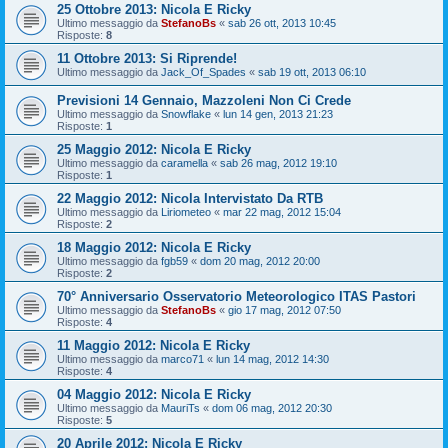
25 Ottobre 2013: Nicola E Ricky
Ultimo messaggio da
StefanoBs
«
sab 26 ott, 2013 10:45
Risposte:
8
11 Ottobre 2013: Si Riprende!
Ultimo messaggio da
Jack_Of_Spades
«
sab 19 ott, 2013 06:10
Previsioni 14 Gennaio, Mazzoleni Non Ci Crede
Ultimo messaggio da
Snowflake
«
lun 14 gen, 2013 21:23
Risposte:
1
25 Maggio 2012: Nicola E Ricky
Ultimo messaggio da
caramella
«
sab 26 mag, 2012 19:10
Risposte:
1
22 Maggio 2012: Nicola Intervistato Da RTB
Ultimo messaggio da
Liriometeo
«
mar 22 mag, 2012 15:04
Risposte:
2
18 Maggio 2012: Nicola E Ricky
Ultimo messaggio da
fgb59
«
dom 20 mag, 2012 20:00
Risposte:
2
70° Anniversario Osservatorio Meteorologico ITAS Pastori
Ultimo messaggio da
StefanoBs
«
gio 17 mag, 2012 07:50
Risposte:
4
11 Maggio 2012: Nicola E Ricky
Ultimo messaggio da
marco71
«
lun 14 mag, 2012 14:30
Risposte:
4
04 Maggio 2012: Nicola E Ricky
Ultimo messaggio da
MauriTs
«
dom 06 mag, 2012 20:30
Risposte:
5
20 Aprile 2012: Nicola E Ricky