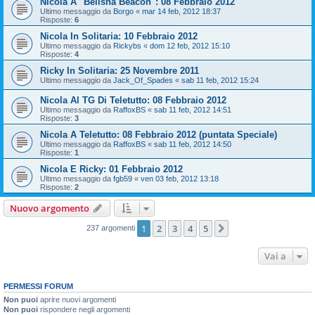
Nicola A "Belisha Beacon": 08 Febbraio 2012
Ultimo messaggio da
Borgo
«
mar 14 feb, 2012 18:37
Risposte:
6
Nicola In Solitaria: 10 Febbraio 2012
Ultimo messaggio da
Rickybs
«
dom 12 feb, 2012 15:10
Risposte:
4
Ricky In Solitaria: 25 Novembre 2011
Ultimo messaggio da
Jack_Of_Spades
«
sab 11 feb, 2012 15:24
Nicola Al TG Di Teletutto: 08 Febbraio 2012
Ultimo messaggio da
RaffoxBS
«
sab 11 feb, 2012 14:51
Risposte:
3
Nicola A Teletutto: 08 Febbraio 2012 (puntata Speciale)
Ultimo messaggio da
RaffoxBS
«
sab 11 feb, 2012 14:50
Risposte:
1
Nicola E Ricky: 01 Febbraio 2012
Ultimo messaggio da
fgb59
«
ven 03 feb, 2012 13:18
Risposte:
2
Nuovo argomento
1
2
3
4
5
Prossimo
237 argomenti
Vai a
PERMESSI FORUM
Non puoi
aprire nuovi argomenti
Non puoi
rispondere negli argomenti