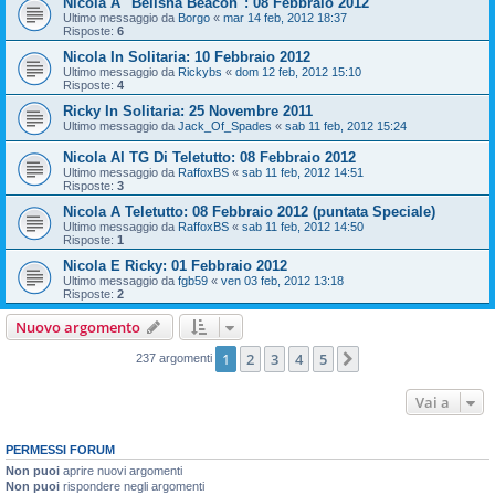
Nicola A "Belisha Beacon": 08 Febbraio 2012
Ultimo messaggio da
Borgo
«
mar 14 feb, 2012 18:37
Risposte:
6
Nicola In Solitaria: 10 Febbraio 2012
Ultimo messaggio da
Rickybs
«
dom 12 feb, 2012 15:10
Risposte:
4
Ricky In Solitaria: 25 Novembre 2011
Ultimo messaggio da
Jack_Of_Spades
«
sab 11 feb, 2012 15:24
Nicola Al TG Di Teletutto: 08 Febbraio 2012
Ultimo messaggio da
RaffoxBS
«
sab 11 feb, 2012 14:51
Risposte:
3
Nicola A Teletutto: 08 Febbraio 2012 (puntata Speciale)
Ultimo messaggio da
RaffoxBS
«
sab 11 feb, 2012 14:50
Risposte:
1
Nicola E Ricky: 01 Febbraio 2012
Ultimo messaggio da
fgb59
«
ven 03 feb, 2012 13:18
Risposte:
2
Nuovo argomento
1
2
3
4
5
Prossimo
237 argomenti
Vai a
PERMESSI FORUM
Non puoi
aprire nuovi argomenti
Non puoi
rispondere negli argomenti