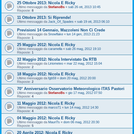
25 Ottobre 2013: Nicola E Ricky
Ultimo messaggio da
StefanoBs
«
sab 26 ott, 2013 10:45
Risposte:
8
11 Ottobre 2013: Si Riprende!
Ultimo messaggio da
Jack_Of_Spades
«
sab 19 ott, 2013 06:10
Previsioni 14 Gennaio, Mazzoleni Non Ci Crede
Ultimo messaggio da
Snowflake
«
lun 14 gen, 2013 21:23
Risposte:
1
25 Maggio 2012: Nicola E Ricky
Ultimo messaggio da
caramella
«
sab 26 mag, 2012 19:10
Risposte:
1
22 Maggio 2012: Nicola Intervistato Da RTB
Ultimo messaggio da
Liriometeo
«
mar 22 mag, 2012 15:04
Risposte:
2
18 Maggio 2012: Nicola E Ricky
Ultimo messaggio da
fgb59
«
dom 20 mag, 2012 20:00
Risposte:
2
70° Anniversario Osservatorio Meteorologico ITAS Pastori
Ultimo messaggio da
StefanoBs
«
gio 17 mag, 2012 07:50
Risposte:
4
11 Maggio 2012: Nicola E Ricky
Ultimo messaggio da
marco71
«
lun 14 mag, 2012 14:30
Risposte:
4
04 Maggio 2012: Nicola E Ricky
Ultimo messaggio da
MauriTs
«
dom 06 mag, 2012 20:30
Risposte:
5
20 Aprile 2012: Nicola E Ricky