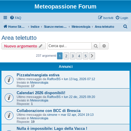
Meteopassione Forum
FAQ
Iscriviti
Login
C
Home Sito Meteopassione
Indice
Stanze meteorologiche
Meteorologia
Area teletutto
e
Area teletutto
r
Cerca
Ricerca avan
Nuovo argomento
c
a
1
2
3
4
5
Prossimo
237 argomenti
Annunci
Pizzata/mangiata estiva
Ultimo messaggio da
RaffoxBS
«
lun 13 lug, 2026 07:12
Inviato in
Meteorologia
Risposte:
17
Calendari 2026 disponibili!
Ultimo messaggio da
RaffoxBS
«
lun 22 dic, 2025 09:20
Inviato in
Meteorologia
Risposte:
1
Collaborazione con BCC di Brescia
Ultimo messaggio da
simone
«
mar 02 apr, 2024 19:13
Inviato in
Meteorologia
Risposte:
19
Nulla è impossibile: Lago della Vacca !