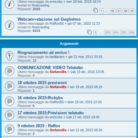
Ultimo messaggio da
enricobs
«
mer 28 feb, 2018 16:24
Inviato in
Nowcasting
Risposte:
2659
1
86
87
88
89
…
Webcam+stazione sul Guglielmo
Ultimo messaggio da
RaffoxBS
«
gio 07 dic, 2023 11:23
Inviato in
Nowcasting
Risposte:
6474
1
213
214
215
216
…
Argomenti
Ringraziamento ad enrico !
Ultimo messaggio da
badilantes
«
gio 22 mar, 2012 20:16
Risposte:
12
COMUNICAZIONE VIDEO Teletutto
Ultimo messaggio da
StefanoBs
«
sab 19 dic, 2015 13:05
Risposte:
4
18 ottobre 2015 previsioni
Ultimo messaggio da
StefanoBs
«
lun 19 ott, 2015 08:29
Risposte:
1
16 ottobre 2015:Rickybs
Ultimo messaggio da
RaffoxBS
«
dom 18 ott, 2015 22:20
Risposte:
6
17 ottobre 2015:Previsioni teletutto
Ultimo messaggio da
enricobs
«
sab 17 ott, 2015 19:45
9 ottobre 2015 : Raffox
Ultimo messaggio da
StefanoBs
«
lun 12 ott, 2015 08:34
Risposte:
2