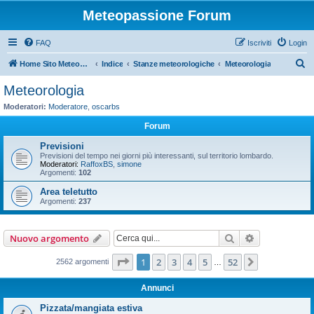
Meteopassione Forum
FAQ
Iscriviti
Login
C
Home Sito Meteopassione
Indice
Stanze meteorologiche
Meteorologia
e
Meteorologia
r
Moderatori:
Moderatore
,
oscarbs
c
Forum
a
Previsioni
Previsioni del tempo nei giorni più interessanti, sul territorio lombardo.
Moderatori:
RaffoxBS
,
simone
Argomenti:
102
Area teletutto
Argomenti:
237
Cerca
Ricerca avan
Nuovo argomento
Pagina
1
di
52
1
2
3
4
5
52
Prossimo
2562 argomenti
…
Annunci
Pizzata/mangiata estiva