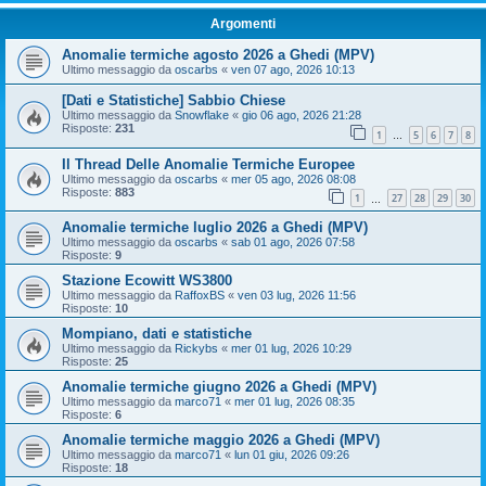
Argomenti
Anomalie termiche agosto 2026 a Ghedi (MPV)
Ultimo messaggio da
oscarbs
«
ven 07 ago, 2026 10:13
[Dati e Statistiche] Sabbio Chiese
Ultimo messaggio da
Snowflake
«
gio 06 ago, 2026 21:28
Risposte:
231
1
5
6
7
8
…
Il Thread Delle Anomalie Termiche Europee
Ultimo messaggio da
oscarbs
«
mer 05 ago, 2026 08:08
Risposte:
883
1
27
28
29
30
…
Anomalie termiche luglio 2026 a Ghedi (MPV)
Ultimo messaggio da
oscarbs
«
sab 01 ago, 2026 07:58
Risposte:
9
Stazione Ecowitt WS3800
Ultimo messaggio da
RaffoxBS
«
ven 03 lug, 2026 11:56
Risposte:
10
Mompiano, dati e statistiche
Ultimo messaggio da
Rickybs
«
mer 01 lug, 2026 10:29
Risposte:
25
Anomalie termiche giugno 2026 a Ghedi (MPV)
Ultimo messaggio da
marco71
«
mer 01 lug, 2026 08:35
Risposte:
6
Anomalie termiche maggio 2026 a Ghedi (MPV)
Ultimo messaggio da
marco71
«
lun 01 giu, 2026 09:26
Risposte:
18