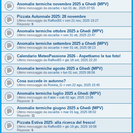
Anomalie termiche novembre 2025 a Ghedi (MPV)
Ultimo messaggio da
oscarbs
«
lun 01 dic, 2025 07:55
Pizzata Autunnale 2025: 28 novembre
Ultimo messaggio da
RaffoxBS
«
ven 21 nov, 2025 19:27
Risposte:
9
Anomalie termiche ottobre 2025 a Ghedi (MPV)
Ultimo messaggio da
oscarbs
«
ven 31 ott, 2025 22:47
Anomalie termiche settembre 2025 a Ghedi (MPV)
Ultimo messaggio da
oscarbs
«
mer 01 ott, 2025 08:13
Calendario MeteoPassione 2026 - Aspettiamo le tue foto!
Ultimo messaggio da
RaffoxBS
«
gio 18 set, 2025 22:20
Anomalie termiche agosto 2025 a Ghedi (MPV)
Ultimo messaggio da
oscarbs
«
lun 01 set, 2025 08:06
Cosa succede in autunno?
Ultimo messaggio da
Rosina_G
«
ven 22 ago, 2025 15:45
Anomalie termiche luglio 2025 a Ghedi (MPV)
Ultimo messaggio da
Fabio
«
sab 02 ago, 2025 13:06
Risposte:
3
Anomalie termiche giugno 2025 a Ghedi (MPV)
Ultimo messaggio da
oscarbs
«
mar 01 lug, 2025 08:02
Risposte:
11
Pizzata Estiva 2025: alla ricerca del fresco!
Ultimo messaggio da
RaffoxBS
«
gio 19 giu, 2025 18:08
Risposte:
5