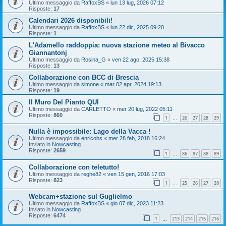
Ultimo messaggio da
RaffoxBS
«
lun 13 lug, 2026 07:12
Risposte:
17
Calendari 2026 disponibili!
Ultimo messaggio da
RaffoxBS
«
lun 22 dic, 2025 09:20
Risposte:
1
L'Adamello raddoppia: nuova stazione meteo al Bivacco
Giannantonj
Ultimo messaggio da
Rosina_G
«
ven 22 ago, 2025 15:38
Risposte:
13
Collaborazione con BCC di Brescia
Ultimo messaggio da
simone
«
mar 02 apr, 2024 19:13
Risposte:
19
Il Muro Del Pianto QUI
Ultimo messaggio da
CARLETTO
«
mer 20 lug, 2022 05:11
Risposte:
860
1
26
27
28
29
…
Nulla è impossibile: Lago della Vacca !
Ultimo messaggio da
enricobs
«
mer 28 feb, 2018 16:24
Inviato in
Nowcasting
Risposte:
2659
1
86
87
88
89
…
Collaborazione con teletutto!
Ultimo messaggio da
reghe82
«
ven 15 gen, 2016 17:03
Risposte:
823
1
25
26
27
28
…
Webcam+stazione sul Guglielmo
Ultimo messaggio da
RaffoxBS
«
gio 07 dic, 2023 11:23
Inviato in
Nowcasting
Risposte:
6474
1
213
214
215
216
…