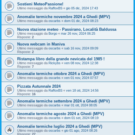
Sostieni MeteoPassione!
Ultimo messaggio da
RaffoxBS
«
gio 05 dic, 2024 17:43
Anomalie termiche novembre 2024 a Ghedi (MPV)
Ultimo messaggio da
oscarbs
«
dom 01 dic, 2024 08:23
Nuova stazione meteo - Passirano, Località Baldussa
Ultimo messaggio da
Borgo
«
mar 26 nov, 2024 06:25
Risposte:
2
Nuova webcam in Maniva
Ultimo messaggio da
oscarbs
«
sab 16 nov, 2024 09:09
Risposte:
2
Ristampa libro della grande nevicata del 1985 !
Ultimo messaggio da
Rickybs
«
ven 08 nov, 2024 12:38
Risposte:
7
Anomalie termiche ottobre 2024 a Ghedi (MPV)
Ultimo messaggio da
oscarbs
«
ven 01 nov, 2024 07:57
Pizzata Autunnale 2024
Ultimo messaggio da
RaffoxBS
«
ven 18 ott, 2024 14:56
Risposte:
16
Anomalie termiche settembre 2024 a Ghedi (MPV)
Ultimo messaggio da
oscarbs
«
mar 01 ott, 2024 08:05
Anomalie termiche agosto 2024 a Ghedi (MPV)
Ultimo messaggio da
oscarbs
«
dom 01 set, 2024 08:19
Anomalie termiche luglio 2024 a Ghedi (MPV)
Ultimo messaggio da
oscarbs
«
gio 01 ago, 2024 08:26
Risposte:
27