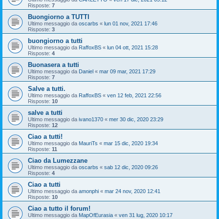
Risposte:
7
Buongiorno a TUTTI
Ultimo messaggio da
oscarbs
«
lun 01 nov, 2021 17:46
Risposte:
3
buongiorno a tutti
Ultimo messaggio da
RaffoxBS
«
lun 04 ott, 2021 15:28
Risposte:
4
Buonasera a tutti
Ultimo messaggio da
Daniel
«
mar 09 mar, 2021 17:29
Risposte:
7
Salve a tutti.
Ultimo messaggio da
RaffoxBS
«
ven 12 feb, 2021 22:56
Risposte:
10
salve a tutti
Ultimo messaggio da
ivano1370
«
mer 30 dic, 2020 23:29
Risposte:
12
Ciao a tutti!
Ultimo messaggio da
MauriTs
«
mar 15 dic, 2020 19:34
Risposte:
11
Ciao da Lumezzane
Ultimo messaggio da
oscarbs
«
sab 12 dic, 2020 09:26
Risposte:
4
Ciao a tutti
Ultimo messaggio da
amonphi
«
mar 24 nov, 2020 12:41
Risposte:
10
Ciao a tutto il forum!
Ultimo messaggio da
MapOfEurasia
«
ven 31 lug, 2020 10:17