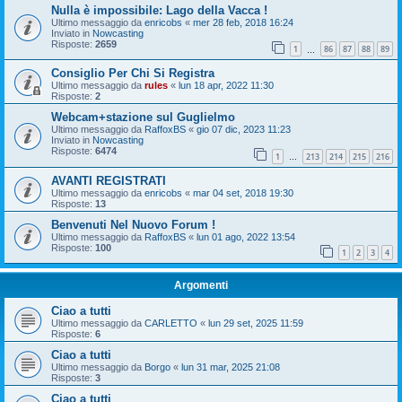
Nulla è impossibile: Lago della Vacca !
Ultimo messaggio da
enricobs
«
mer 28 feb, 2018 16:24
Inviato in
Nowcasting
Risposte:
2659
1
86
87
88
89
…
Consiglio Per Chi Si Registra
Ultimo messaggio da
rules
«
lun 18 apr, 2022 11:30
Risposte:
2
Webcam+stazione sul Guglielmo
Ultimo messaggio da
RaffoxBS
«
gio 07 dic, 2023 11:23
Inviato in
Nowcasting
Risposte:
6474
1
213
214
215
216
…
AVANTI REGISTRATI
Ultimo messaggio da
enricobs
«
mar 04 set, 2018 19:30
Risposte:
13
Benvenuti Nel Nuovo Forum !
Ultimo messaggio da
RaffoxBS
«
lun 01 ago, 2022 13:54
Risposte:
100
1
2
3
4
Argomenti
Ciao a tutti
Ultimo messaggio da
CARLETTO
«
lun 29 set, 2025 11:59
Risposte:
6
Ciao a tutti
Ultimo messaggio da
Borgo
«
lun 31 mar, 2025 21:08
Risposte:
3
Ciao a tutti