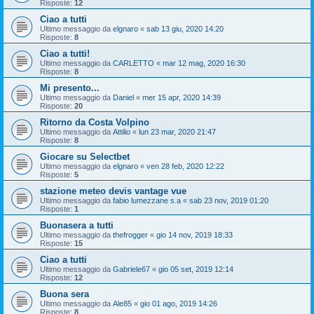
Risposte:
12
Ciao a tutti
Ultimo messaggio da
elgnaro
«
sab 13 giu, 2020 14:20
Risposte:
8
Ciao a tutti!
Ultimo messaggio da
CARLETTO
«
mar 12 mag, 2020 16:30
Risposte:
8
Mi presento...
Ultimo messaggio da
Daniel
«
mer 15 apr, 2020 14:39
Risposte:
20
Ritorno da Costa Volpino
Ultimo messaggio da
Attilio
«
lun 23 mar, 2020 21:47
Risposte:
8
Giocare su Selectbet
Ultimo messaggio da
elgnaro
«
ven 28 feb, 2020 12:22
Risposte:
5
stazione meteo devis vantage vue
Ultimo messaggio da
fabio lumezzane s.a
«
sab 23 nov, 2019 01:20
Risposte:
1
Buonasera a tutti
Ultimo messaggio da
thefrogger
«
gio 14 nov, 2019 18:33
Risposte:
15
Ciao a tutti
Ultimo messaggio da
Gabriele67
«
gio 05 set, 2019 12:14
Risposte:
12
Buona sera
Ultimo messaggio da
Ale85
«
gio 01 ago, 2019 14:26
Risposte:
8