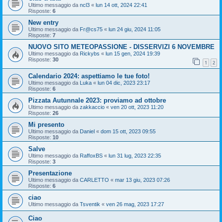
Ultimo messaggio da
ncl3
«
lun 14 ott, 2024 22:41
Risposte:
6
New entry
Ultimo messaggio da
Fr@cs75
«
lun 24 giu, 2024 11:05
Risposte:
7
NUOVO SITO METEOPASSIONE - DISSERVIZI 6 NOVEMBRE
Ultimo messaggio da
Rickybs
«
lun 15 gen, 2024 19:39
Risposte:
30
1
2
Calendario 2024: aspettiamo le tue foto!
Ultimo messaggio da
Luka
«
lun 04 dic, 2023 23:17
Risposte:
6
Pizzata Autunnale 2023: proviamo ad ottobre
Ultimo messaggio da
zakkaccio
«
ven 20 ott, 2023 11:20
Risposte:
26
Mi presento
Ultimo messaggio da
Daniel
«
dom 15 ott, 2023 09:55
Risposte:
10
Salve
Ultimo messaggio da
RaffoxBS
«
lun 31 lug, 2023 22:35
Risposte:
3
Presentazione
Ultimo messaggio da
CARLETTO
«
mar 13 giu, 2023 07:26
Risposte:
6
ciao
Ultimo messaggio da
Tsventik
«
ven 26 mag, 2023 17:27
Ciao