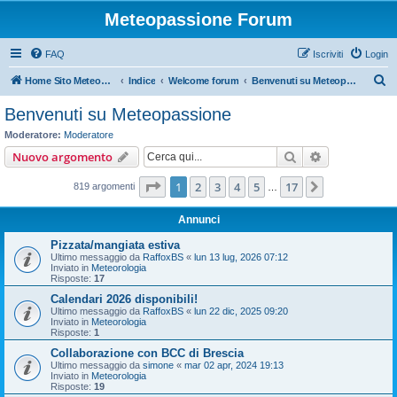
Meteopassione Forum
FAQ
Iscriviti
Login
C
Home Sito Meteopassione
Indice
Welcome forum
Benvenuti su Meteopassione
e
Benvenuti su Meteopassione
r
Moderatore:
Moderatore
c
Cerca
Ricerca avan
Nuovo argomento
a
Pagina
1
di
17
1
2
3
4
5
17
Prossimo
819 argomenti
…
Annunci
Pizzata/mangiata estiva
Ultimo messaggio da
RaffoxBS
«
lun 13 lug, 2026 07:12
Inviato in
Meteorologia
Risposte:
17
Calendari 2026 disponibili!
Ultimo messaggio da
RaffoxBS
«
lun 22 dic, 2025 09:20
Inviato in
Meteorologia
Risposte:
1
Collaborazione con BCC di Brescia
Ultimo messaggio da
simone
«
mar 02 apr, 2024 19:13
Inviato in
Meteorologia
Risposte:
19