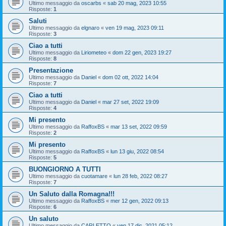
Ultimo messaggio da
oscarbs
«
sab 20 mag, 2023 10:55
Risposte:
1
Saluti
Ultimo messaggio da
elgnaro
«
ven 19 mag, 2023 09:11
Risposte:
3
Ciao a tutti
Ultimo messaggio da
Liriometeo
«
dom 22 gen, 2023 19:27
Risposte:
8
Presentazione
Ultimo messaggio da
Daniel
«
dom 02 ott, 2022 14:04
Risposte:
7
Ciao a tutti
Ultimo messaggio da
Daniel
«
mar 27 set, 2022 19:09
Risposte:
4
Mi presento
Ultimo messaggio da
RaffoxBS
«
mar 13 set, 2022 09:59
Risposte:
2
Mi presento
Ultimo messaggio da
RaffoxBS
«
lun 13 giu, 2022 08:54
Risposte:
5
BUONGIORNO A TUTTI
Ultimo messaggio da
cuotamare
«
lun 28 feb, 2022 08:27
Risposte:
7
Un Saluto dalla Romagna!!!
Ultimo messaggio da
RaffoxBS
«
mer 12 gen, 2022 09:13
Risposte:
6
Un saluto
Ultimo messaggio da
CARLETTO
«
ven 17 dic, 2021 05:12