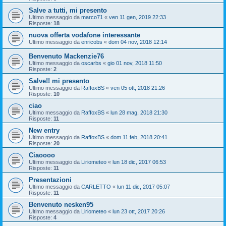
Salve a tutti, mi presento
Ultimo messaggio da
marco71
«
ven 11 gen, 2019 22:33
Risposte:
18
nuova offerta vodafone interessante
Ultimo messaggio da
enricobs
«
dom 04 nov, 2018 12:14
Benvenuto Mackenzie76
Ultimo messaggio da
oscarbs
«
gio 01 nov, 2018 11:50
Risposte:
2
Salve!! mi presento
Ultimo messaggio da
RaffoxBS
«
ven 05 ott, 2018 21:26
Risposte:
10
ciao
Ultimo messaggio da
RaffoxBS
«
lun 28 mag, 2018 21:30
Risposte:
11
New entry
Ultimo messaggio da
RaffoxBS
«
dom 11 feb, 2018 20:41
Risposte:
20
Ciaoooo
Ultimo messaggio da
Liriometeo
«
lun 18 dic, 2017 06:53
Risposte:
11
Presentazioni
Ultimo messaggio da
CARLETTO
«
lun 11 dic, 2017 05:07
Risposte:
11
Benvenuto nesken95
Ultimo messaggio da
Liriometeo
«
lun 23 ott, 2017 20:26
Risposte:
4