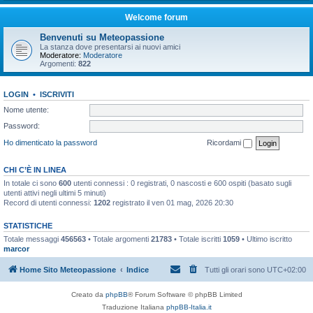
Welcome forum
Benvenuti su Meteopassione
La stanza dove presentarsi ai nuovi amici
Moderatore:
Moderatore
Argomenti:
822
LOGIN
•
ISCRIVITI
Nome utente:
Password:
Ho dimenticato la password
Ricordami
CHI C’È IN LINEA
In totale ci sono
600
utenti connessi : 0 registrati, 0 nascosti e 600 ospiti (basato sugli
utenti attivi negli ultimi 5 minuti)
Record di utenti connessi:
1202
registrato il ven 01 mag, 2026 20:30
STATISTICHE
Totale messaggi
456563
• Totale argomenti
21783
• Totale iscritti
1059
• Ultimo iscritto
marcor
Home Sito Meteopassione
Indice
Tutti gli orari sono
UTC+02:00
Creato da
phpBB
® Forum Software © phpBB Limited
Traduzione Italiana
phpBB-Italia.it