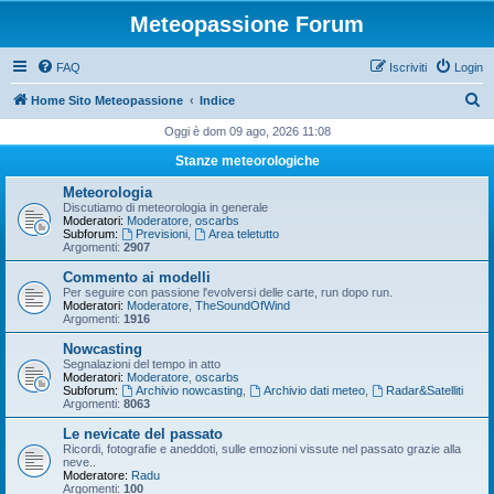
Meteopassione Forum
FAQ
Iscriviti
Login
C
Home Sito Meteopassione
Indice
e
Oggi è dom 09 ago, 2026 11:08
r
Stanze meteorologiche
c
Meteorologia
a
Discutiamo di meteorologia in generale
Moderatori:
Moderatore
,
oscarbs
Subforum:
Previsioni
,
Area teletutto
Argomenti:
2907
Commento ai modelli
Per seguire con passione l'evolversi delle carte, run dopo run.
Moderatori:
Moderatore
,
TheSoundOfWind
Argomenti:
1916
Nowcasting
Segnalazioni del tempo in atto
Moderatori:
Moderatore
,
oscarbs
Subforum:
Archivio nowcasting
,
Archivio dati meteo
,
Radar&Satelliti
Argomenti:
8063
Le nevicate del passato
Ricordi, fotografie e aneddoti, sulle emozioni vissute nel passato grazie alla
neve..
Moderatore:
Radu
Argomenti:
100