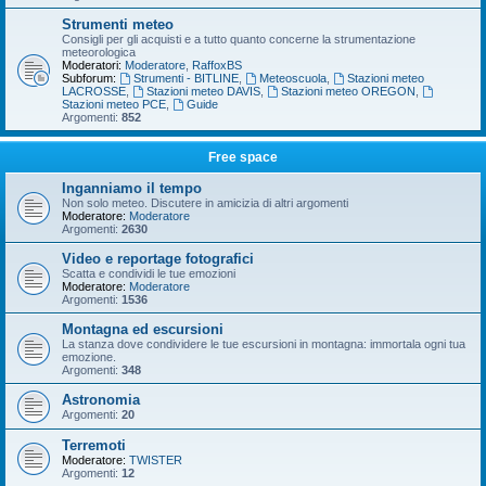
Strumenti meteo
Consigli per gli acquisti e a tutto quanto concerne la strumentazione
meteorologica
Moderatori:
Moderatore
,
RaffoxBS
Subforum:
Strumenti - BITLINE
,
Meteoscuola
,
Stazioni meteo
LACROSSE
,
Stazioni meteo DAVIS
,
Stazioni meteo OREGON
,
Stazioni meteo PCE
,
Guide
Argomenti:
852
Free space
Inganniamo il tempo
Non solo meteo. Discutere in amicizia di altri argomenti
Moderatore:
Moderatore
Argomenti:
2630
Video e reportage fotografici
Scatta e condividi le tue emozioni
Moderatore:
Moderatore
Argomenti:
1536
Montagna ed escursioni
La stanza dove condividere le tue escursioni in montagna: immortala ogni tua
emozione.
Argomenti:
348
Astronomia
Argomenti:
20
Terremoti
Moderatore:
TWISTER
Argomenti:
12