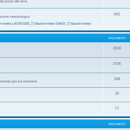
ato grazie alla neve..
852
ntazione meteorologica
oni meteo LACROSSE
,
Stazioni meteo DAVIS
,
Stazioni meteo
ARGOMENTI
2630
1536
348
mmortala ogni tua emozione.
20
12
ARGOMENTI