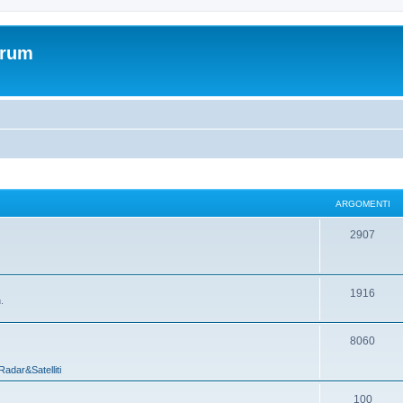
orum
ARGOMENTI
2907
1916
.
8060
Radar&Satelliti
100