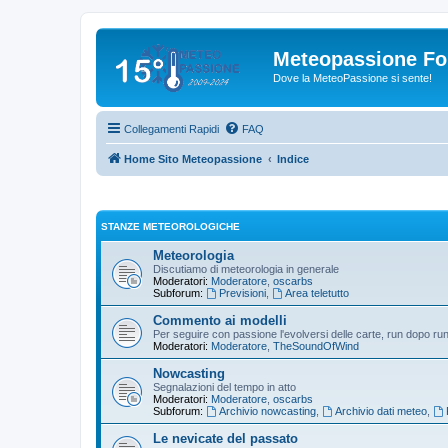
Meteopassione F
Dove la MeteoPassione si sente!
Collegamenti Rapidi
FAQ
Home Sito Meteopassione
Indice
STANZE METEOROLOGICHE
Meteorologia
Discutiamo di meteorologia in generale
Moderatori:
Moderatore
,
oscarbs
Subforum:
Previsioni
,
Area teletutto
Commento ai modelli
Per seguire con passione l'evolversi delle carte, run dopo run
Moderatori:
Moderatore
,
TheSoundOfWind
Nowcasting
Segnalazioni del tempo in atto
Moderatori:
Moderatore
,
oscarbs
Subforum:
Archivio nowcasting
,
Archivio dati meteo
,
Le nevicate del passato