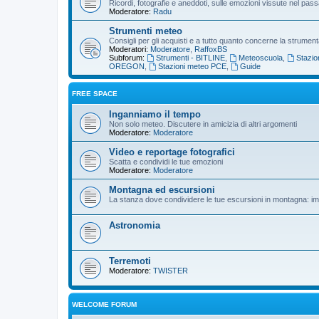
Ricordi, fotografie e aneddoti, sulle emozioni vissute nel pass
Moderatore:
Radu
Strumenti meteo
Consigli per gli acquisti e a tutto quanto concerne la strume
Moderatori:
Moderatore
,
RaffoxBS
Subforum:
Strumenti - BITLINE
,
Meteoscuola
,
Stazi
OREGON
,
Stazioni meteo PCE
,
Guide
FREE SPACE
Inganniamo il tempo
Non solo meteo. Discutere in amicizia di altri argomenti
Moderatore:
Moderatore
Video e reportage fotografici
Scatta e condividi le tue emozioni
Moderatore:
Moderatore
Montagna ed escursioni
La stanza dove condividere le tue escursioni in montagna: i
Astronomia
Terremoti
Moderatore:
TWISTER
WELCOME FORUM