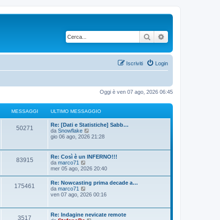
Cerca
Ricerca avanzata
Iscriviti
Login
Oggi è ven 07 ago, 2026 06:45
MESSAGGI
ULTIMO MESSAGGIO
Re: [Dati e Statistiche] Sabb…
50271
V
da
Snowflake
e
gio 06 ago, 2026 21:28
d
i
u
Re: Così è un INFERNO!!!
83915
l
V
da
marco71
t
e
mer 05 ago, 2026 20:40
i
d
m
i
Re: Nowcasting prima decade a…
o
175461
u
V
da
marco71
m
l
e
ven 07 ago, 2026 00:16
e
t
d
s
i
i
s
m
u
a
Re: Indagine nevicate remote
o
3517
l
g