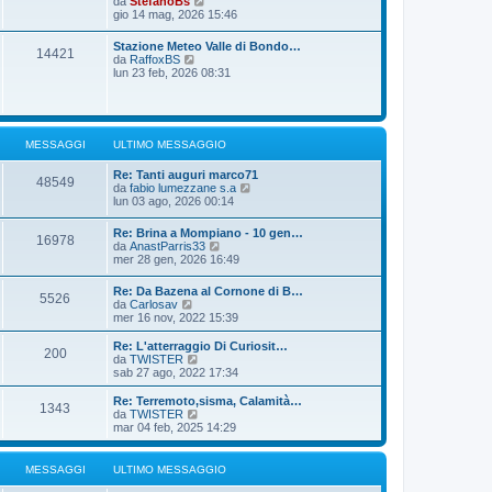
V
da
StefanoBs
m
t
g
e
gio 14 mag, 2026 15:46
e
i
i
d
s
m
o
i
s
Stazione Meteo Valle di Bondo…
o
14421
u
a
V
da
RaffoxBS
m
l
g
e
lun 23 feb, 2026 08:31
e
t
g
d
s
i
i
i
s
m
o
u
a
o
l
g
m
t
g
MESSAGGI
ULTIMO MESSAGGIO
e
i
i
s
m
o
s
Re: Tanti auguri marco71
o
48549
a
V
da
fabio lumezzane s.a
m
g
e
lun 03 ago, 2026 00:14
e
g
d
s
i
i
s
Re: Brina a Mompiano - 10 gen…
o
16978
u
a
V
da
AnastParris33
l
g
e
mer 28 gen, 2026 16:49
t
g
d
i
i
i
Re: Da Bazena al Cornone di B…
m
o
5526
u
V
da
Carlosav
o
l
e
mer 16 nov, 2022 15:39
m
t
d
e
i
i
s
Re: L'atterraggio Di Curiosit…
m
200
u
V
s
da
TWISTER
o
l
e
a
sab 27 ago, 2022 17:34
m
t
d
g
e
i
i
g
Re: Terremoto,sisma, Calamità…
s
1343
m
u
i
V
da
TWISTER
s
o
l
o
e
mar 04 feb, 2025 14:29
a
m
t
d
g
e
i
i
g
s
m
u
i
MESSAGGI
ULTIMO MESSAGGIO
s
o
l
o
a
m