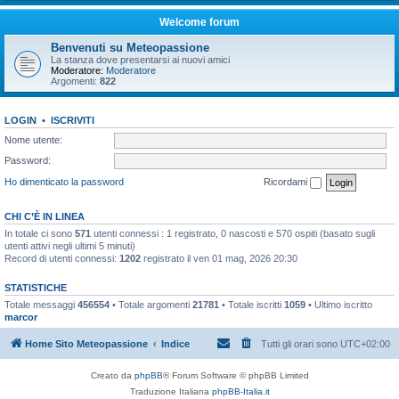
Welcome forum
Benvenuti su Meteopassione
La stanza dove presentarsi ai nuovi amici
Moderatore:
Moderatore
Argomenti:
822
LOGIN
•
ISCRIVITI
Nome utente:
Password:
Ho dimenticato la password
Ricordami
CHI C’È IN LINEA
In totale ci sono
571
utenti connessi : 1 registrato, 0 nascosti e 570 ospiti (basato sugli
utenti attivi negli ultimi 5 minuti)
Record di utenti connessi:
1202
registrato il ven 01 mag, 2026 20:30
STATISTICHE
Totale messaggi
456554
• Totale argomenti
21781
• Totale iscritti
1059
• Ultimo iscritto
marcor
Home Sito Meteopassione
Indice
Tutti gli orari sono
UTC+02:00
Creato da
phpBB
® Forum Software © phpBB Limited
Traduzione Italiana
phpBB-Italia.it