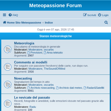
Meteopassione Forum
FAQ
Iscriviti
Login
C
Home Sito Meteopassione
Indice
e
Oggi è ven 07 ago, 2026 17:45
r
Stanze meteorologiche
c
Meteorologia
a
Discutiamo di meteorologia in generale
Moderatori:
Moderatore
,
oscarbs
Subforum:
Previsioni
,
Area teletutto
Argomenti:
2907
Commento ai modelli
Per seguire con passione l'evolversi delle carte, run dopo run.
Moderatori:
Moderatore
,
TheSoundOfWind
Argomenti:
1916
Nowcasting
Segnalazioni del tempo in atto
Moderatori:
Moderatore
,
oscarbs
Subforum:
Archivio nowcasting
,
Archivio dati meteo
,
Radar&Satelliti
Argomenti:
8061
Le nevicate del passato
Ricordi, fotografie e aneddoti, sulle emozioni vissute nel passato grazie alla
neve..
Moderatore:
Radu
Argomenti:
100