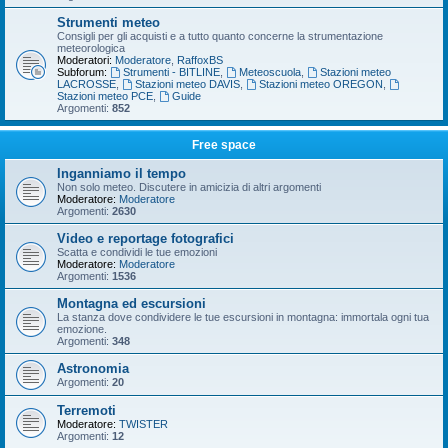
Strumenti meteo
Consigli per gli acquisti e a tutto quanto concerne la strumentazione
meteorologica
Moderatori:
Moderatore
,
RaffoxBS
Subforum:
Strumenti - BITLINE
,
Meteoscuola
,
Stazioni meteo
LACROSSE
,
Stazioni meteo DAVIS
,
Stazioni meteo OREGON
,
Stazioni meteo PCE
,
Guide
Argomenti:
852
Free space
Inganniamo il tempo
Non solo meteo. Discutere in amicizia di altri argomenti
Moderatore:
Moderatore
Argomenti:
2630
Video e reportage fotografici
Scatta e condividi le tue emozioni
Moderatore:
Moderatore
Argomenti:
1536
Montagna ed escursioni
La stanza dove condividere le tue escursioni in montagna: immortala ogni tua
emozione.
Argomenti:
348
Astronomia
Argomenti:
20
Terremoti
Moderatore:
TWISTER
Argomenti:
12