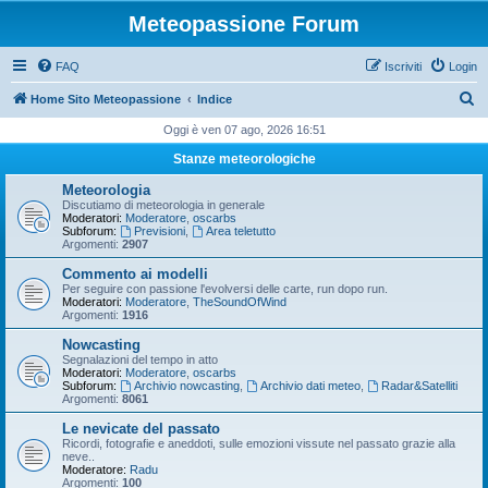
Meteopassione Forum
FAQ
Iscriviti
Login
C
Home Sito Meteopassione
Indice
e
Oggi è ven 07 ago, 2026 16:51
r
Stanze meteorologiche
c
Meteorologia
a
Discutiamo di meteorologia in generale
Moderatori:
Moderatore
,
oscarbs
Subforum:
Previsioni
,
Area teletutto
Argomenti:
2907
Commento ai modelli
Per seguire con passione l'evolversi delle carte, run dopo run.
Moderatori:
Moderatore
,
TheSoundOfWind
Argomenti:
1916
Nowcasting
Segnalazioni del tempo in atto
Moderatori:
Moderatore
,
oscarbs
Subforum:
Archivio nowcasting
,
Archivio dati meteo
,
Radar&Satelliti
Argomenti:
8061
Le nevicate del passato
Ricordi, fotografie e aneddoti, sulle emozioni vissute nel passato grazie alla
neve..
Moderatore:
Radu
Argomenti:
100