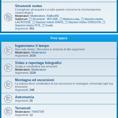
Strumenti meteo
Consigli per gli acquisti e a tutto quanto concerne la strumentazione
meteorologica
Moderatori:
Moderatore
,
RaffoxBS
Subforum:
Strumenti - BITLINE
,
Meteoscuola
,
Stazioni meteo
LACROSSE
,
Stazioni meteo DAVIS
,
Stazioni meteo OREGON
,
Stazioni meteo PCE
,
Guide
Argomenti:
852
Free space
Inganniamo il tempo
Non solo meteo. Discutere in amicizia di altri argomenti
Moderatore:
Moderatore
Argomenti:
2630
Video e reportage fotografici
Scatta e condividi le tue emozioni
Moderatore:
Moderatore
Argomenti:
1536
Montagna ed escursioni
La stanza dove condividere le tue escursioni in montagna: immortala ogni tua
emozione.
Argomenti:
348
Astronomia
Argomenti:
20
Terremoti
Moderatore:
TWISTER
Argomenti:
12