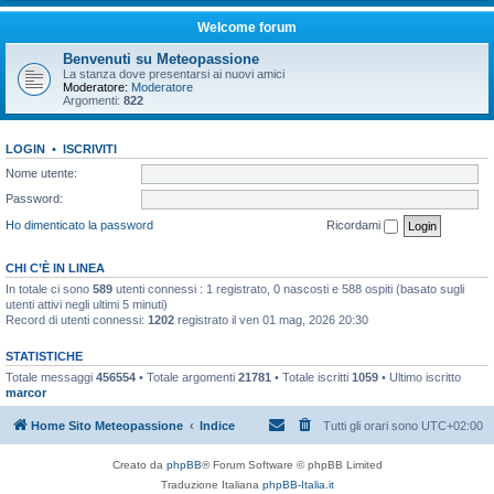
Welcome forum
Benvenuti su Meteopassione
La stanza dove presentarsi ai nuovi amici
Moderatore:
Moderatore
Argomenti:
822
LOGIN
•
ISCRIVITI
Nome utente:
Password:
Ho dimenticato la password
Ricordami
CHI C’È IN LINEA
In totale ci sono
589
utenti connessi : 1 registrato, 0 nascosti e 588 ospiti (basato sugli
utenti attivi negli ultimi 5 minuti)
Record di utenti connessi:
1202
registrato il ven 01 mag, 2026 20:30
STATISTICHE
Totale messaggi
456554
• Totale argomenti
21781
• Totale iscritti
1059
• Ultimo iscritto
marcor
Home Sito Meteopassione
Indice
Tutti gli orari sono
UTC+02:00
Creato da
phpBB
® Forum Software © phpBB Limited
Traduzione Italiana
phpBB-Italia.it