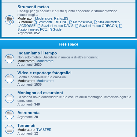
Strumenti meteo
Consigli per gli acquisti e a tutto quanto concerne la strumentazione
meteorologica
Moderatori:
Moderatore
,
RaffoxBS
Subforum:
Strumenti - BITLINE
,
Meteoscuola
,
Stazioni meteo
LACROSSE
,
Stazioni meteo DAVIS
,
Stazioni meteo OREGON
,
Stazioni meteo PCE
,
Guide
Argomenti:
852
Free space
Inganniamo il tempo
Non solo meteo. Discutere in amicizia di altri argomenti
Moderatore:
Moderatore
Argomenti:
2630
Video e reportage fotografici
Scatta e condividi le tue emozioni
Moderatore:
Moderatore
Argomenti:
1536
Montagna ed escursioni
La stanza dove condividere le tue escursioni in montagna: immortala ogni tua
emozione.
Argomenti:
348
Astronomia
Argomenti:
20
Terremoti
Moderatore:
TWISTER
Argomenti:
12