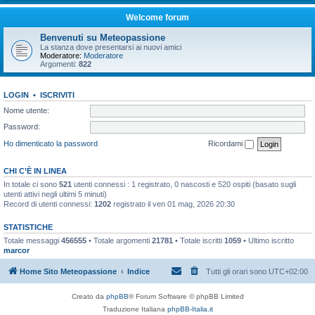
Welcome forum
Benvenuti su Meteopassione
La stanza dove presentarsi ai nuovi amici
Moderatore:
Moderatore
Argomenti:
822
LOGIN
•
ISCRIVITI
Nome utente:
Password:
Ho dimenticato la password
Ricordami
CHI C’È IN LINEA
In totale ci sono
521
utenti connessi : 1 registrato, 0 nascosti e 520 ospiti (basato sugli
utenti attivi negli ultimi 5 minuti)
Record di utenti connessi:
1202
registrato il ven 01 mag, 2026 20:30
STATISTICHE
Totale messaggi
456555
• Totale argomenti
21781
• Totale iscritti
1059
• Ultimo iscritto
marcor
Home Sito Meteopassione
Indice
Tutti gli orari sono
UTC+02:00
Creato da
phpBB
® Forum Software © phpBB Limited
Traduzione Italiana
phpBB-Italia.it