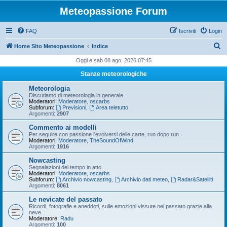
Meteopassione Forum
FAQ
Iscriviti
Login
C
Home Sito Meteopassione
Indice
e
Oggi è sab 08 ago, 2026 07:45
r
Stanze meteorologiche
c
Meteorologia
a
Discutiamo di meteorologia in generale
Moderatori:
Moderatore
,
oscarbs
Subforum:
Previsioni
,
Area teletutto
Argomenti:
2907
Commento ai modelli
Per seguire con passione l'evolversi delle carte, run dopo run.
Moderatori:
Moderatore
,
TheSoundOfWind
Argomenti:
1916
Nowcasting
Segnalazioni del tempo in atto
Moderatori:
Moderatore
,
oscarbs
Subforum:
Archivio nowcasting
,
Archivio dati meteo
,
Radar&Satelliti
Argomenti:
8061
Le nevicate del passato
Ricordi, fotografie e aneddoti, sulle emozioni vissute nel passato grazie alla
neve..
Moderatore:
Radu
Argomenti:
100